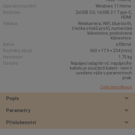
Operační systém
Windows 11 Home
Rozhraní
2xUSB 3.0, 1xUSB 3.1 Type-C,
HDMI
Výbava
Webkamera, WiFi, bluetooth,
čtečka otisků prstů, numerická
klávesnice, podsvícená
klávesnice
Barva
stříbrná
Rozměry zboží
360 × 17.9 × 234 (mm)
Hmotnost
1.75 kg
Ostatní
Napájecí adaptér vč. napájecího
kabelu je součástí balení - není-li
uvedeno výše v parametrech
jinak.
Celá specifikace
Popis
Parametry
Příslušenství