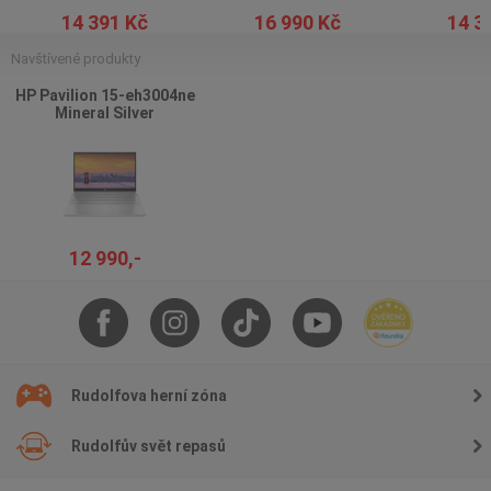
14 391 Kč
16 990 Kč
14 3
Navštívené produkty
HP Pavilion 15-eh3004ne
Mineral Silver
12 990,-
Rudolfova herní zóna
Rudolfův svět repasů