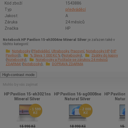
Kód zboží
1543886
Typ
předváděcí
Jakost:
A
Záruka
24 měsíců
Značka
HP
Notebook HP Pavilion 15-eh3004ne Mineral Silver
je zařazen také v
těchto kategorií:
Notebooky
Předváděcí
Ultrabooky
Pracovní
Notebooky HP
HP
Pavilion
% Sleva 1 000 Kč %
Notebooky
Zpátky do kapsy
Notebooky
Notebooky a Počítače se zárukou 24 měsíců
ZDARMA!
Notebooky
DOPRAVA ZDARMA
High-contrast mode
Mohlo by vás zajímat
HP Pavilion 15-eh3021ns
HP Pavilion 16-ag0008ne
HP Pavilion
Mineral Silver
Natural Silver
Natural
- 1 599
- 2 000
Kč
Kč
15 990 Kč
18 990 Kč
15 9