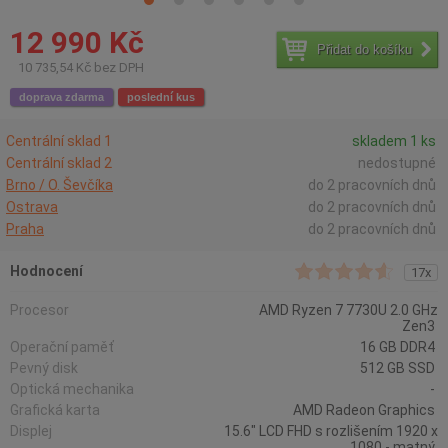
12 990 Kč
Přidat do košíku
10 735,54 Kč bez DPH
doprava zdarma
poslední kus
Centrální sklad 1
skladem 1 ks
Centrální sklad 2
nedostupné
Brno / O. Ševčíka
do 2 pracovních dnů
Ostrava
do 2 pracovních dnů
Praha
do 2 pracovních dnů
Hodnocení
17x
Procesor
AMD Ryzen 7 7730U 2.0 GHz
Zen3
Operační paměť
16 GB DDR4
Pevný disk
512 GB SSD
Optická mechanika
-
Grafická karta
AMD Radeon Graphics
Displej
15.6" LCD FHD s rozlišením 1920 x
1080 - matný