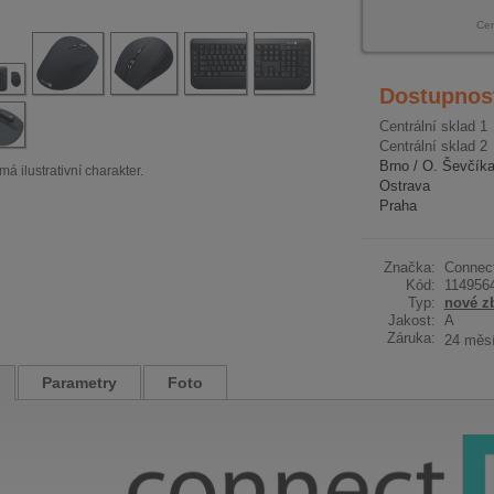
Ce
Dostupnos
Centrální sklad 1
Centrální sklad 2
Brno / O. Ševčík
má ilustrativní charakter.
Ostrava
Praha
Značka:
Connect
Kód:
114956
Typ:
nové z
Jakost:
A
Záruka:
24 měs
Parametry
Foto