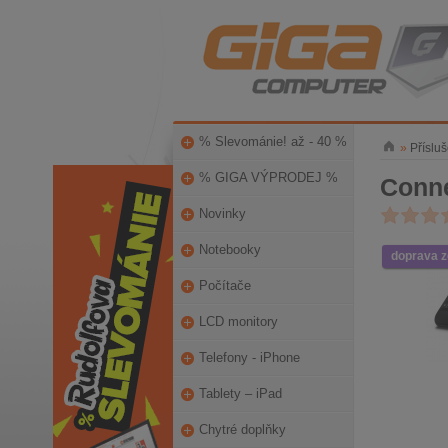
% Slevománie! až - 40 %
»
Přísluš
% GIGA VÝPRODEJ %
Conne
Novinky
Notebooky
doprava 
Počítače
LCD monitory
Telefony - iPhone
Tablety – iPad
Chytré doplňky