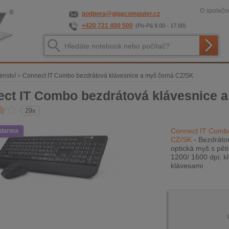
O společno
podpora@gigacomputer.cz
+420 721 400 500
(Po-Pá 9.00 - 17.00)
enství
»
Connect IT Combo bezdrátová klávesnice a myš černá CZ/SK
ct IT Combo bezdrátová klávesnice 
29x
Connect IT Combo
zdarma
CZ/SK
- Bezdrátov
optická myš s pěti
1200/ 1600 dpi; k
klávesami