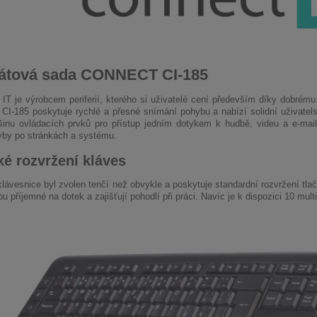
átová sada CONNECT CI-185
 je výrobcem periferií, kterého si uživatelé cení především díky dobrém
-185 poskytuje rychlé a přesné snímání pohybu a nabízí solidní uživatel
šinu ovládacích prvků pro přístup jedním dotykem k hudbě, videu a e-mai
yby po stránkách a systému.
ké rozvržení kláves
 klávesnice byl zvolen tenčí než obvykle a poskytuje standardní rozvržení tlač
u příjemné na dotek a zajišťují pohodlí při práci. Navíc je k dispozici 10 mul