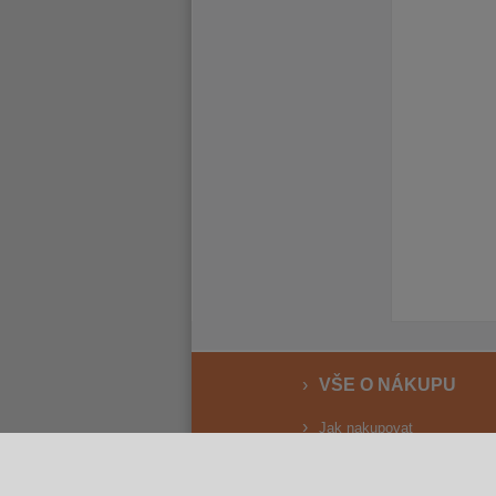
VŠE O NÁKUPU
Jak nakupovat
Vrácení a reklamace
Osobní odběr