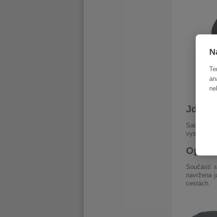
N
Te
an
ne
Jde to
Sada je vy
vysokým do
Optic
Součástí s
navržena j
cestách.