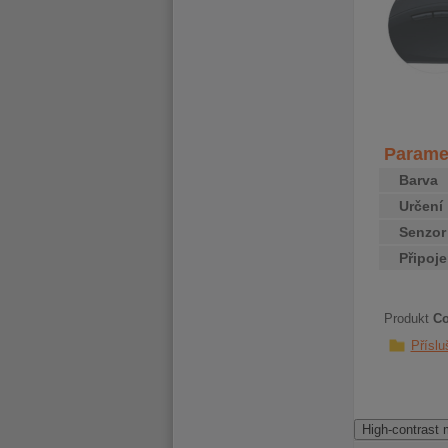
Paramet
Barva
Určení
Senzo
Připoj
Produkt
Co
Příslu
High-contrast