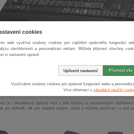
astavení cookies
nto web využívá soubory cookies pro zajištění správného fungování we
alýzu návštěvnosti a personalizaci reklam. Můžete přijmout všechny cook
bo si nastavení upravit.
 i bezdrátově
Přijmout vše
Upřesnit nastavení
bavena bezdrátovou technologií se snadnou instalací. Poskytuje rychlé a
sahem až 10 metrů. Můžete třeba sedět na gauči a ovládat svůj multimediáln
Využíváme soubory cookies pro správné fungování webu a personaliza
Více informací v
zásadách použití cooki
ká myš
etu je i bezdrátová optická myš s pěti tlačítky a nastavitelným rozlišení
ak pro pohodlí, tak pro snadné nošení, takže ji můžete používat i u své