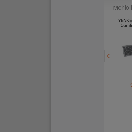
Mohlo 
CONNECT IT DOODLE 2
Connect IT Doodle herní
YENKE
PRO bezdrátová herní
myš černá
Comb
myš, ČERNÁ
599 Kč
399 Kč