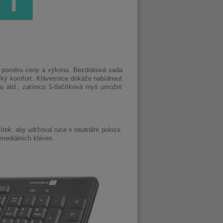
u poměru ceny a výkonu. Bezdrátová sada
ský komfort. Klávesnice dokáže nabídnout
lu atd., zatímco 5-tlačítková myš umožní
ítek, aby udržoval ruce v neutrální poloze.
timediálních kláves.