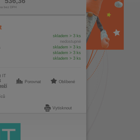
536,36
na bez DPH
t
skladem > 3 ks
nedostupné
a
skladem > 3 ks
skladem > 3 ks
skladem > 3 ks
 IT
4
Porovnat
Oblíbené
boží
íců
Vytisknout