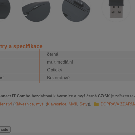
ry a specifikace
černá
multimediální
Optický
r
Bezdrátové
ení
nnect IT Combo bezdrátová klávesnice a myš černá CZ/SK
je zařazen tak
šenství
Klávesnice, myši
Klávesnice
Myši
Sety
DOPRAVA ZDARM
 mode