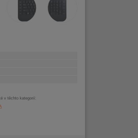
é v těchto kategorií:
A