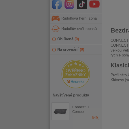
Rudolfova herní zóna
Rudolfův svět repasů
Bezdr
Oblíbené
(
0
)
CONNECT IT
CONNECT CI
Na srovnání
(
0
)
velkou vět
rychlé poh
Klasic
Profil této
Klávesy jso
Navštívené produkty
Connect IT
Combo
bezdrátová
649,-
klávesnice a myš
černá CZ/SK