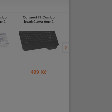
ombo
Connect IT Combo
Connect IT Combo
rná
bezdrátová černá
bezdrátová černá
myš
klávesnice + myš, CZ +
klávesnice a myš
SK layout
499 Kč
449 Kč