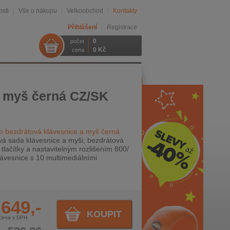
sti
Vše o nákupu
Velkoobchod
Kontakty
Přihlášení
Registrace
0
počet
0 Kč
cena
a myš černá CZ/SK
 bezdrátová klávesnice a myš černá
á sada klávesnice a myši, bezdrátová
 tlačítky a nastavitelným rozlišením 800/
lávesnice s 10 multimediálními
649,-
KOUPIT
Cena s DPH