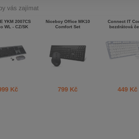
by vás zajímat
E YKM 2007CS
Niceboy Office MK10
Connect IT C
o WL - CZ/SK
Comfort Set
bezdrátová če
klávesnice a 
999 Kč
799 Kč
449 Kč