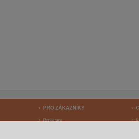
PRO ZÁKAZNÍKY
O
Registrace
K
Registrace pro velkoobchod
F
Rudolfova herní zóna
3