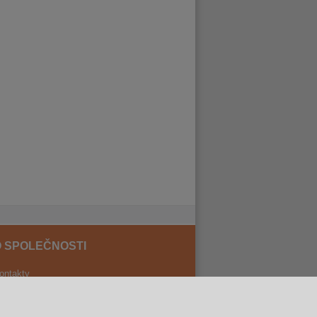
 SPOLEČNOSTI
ontakty
ilozofie firmy
D prohlídka prodejen