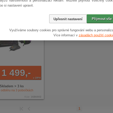
s mechanickou klávesnicí
alýzu návštěvnosti a personalizaci reklam. Můžete přijmout všechny cook
bo si nastavení upravit.
Přijmout vše
Upřesnit nastavení
darma
Využíváme soubory cookies pro správné fungování webu a personaliza
Více informací v
zásadách použití cooki
1 499,-
s DPH
Skladem > 3 ks
k odběru na
3
pobočkách
Kód:
1686002
1
EDCHOZÍ
POSLEDNÍ