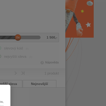
1 500
,-
slevový kód
(0)
nejvyšší sleva
(0)
Nápověda
1
produkt
vyšší sleva
Nejnovější
bu,