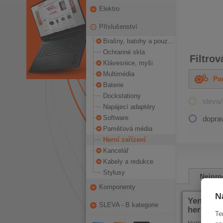
Elektro
Příslušenství
Brašny, batohy a pouzdra
Ochranné skla
Filtrov
Klávesnice, myši
Multimédia
Pa
OD
Baterie
Dockstationy
sleva
Napájecí adaptéry
Software
dopra
Paměťová média
Herní zařízení
Kancelář
PRVNÍ
PŘEDCHOZÍ
PŘ
Kabely a redukce
Stylusy
Nejpro
Komponenty
N
Yenkee 
SLEVA - B kategorie
herní se
Te