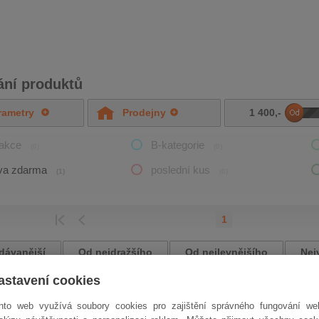
ání produktů
rametry
Prodejny
1 400
,-
DO
/akce
B-kategorie
(0)
(0)
va zdarma
poslední kus
(1)
(0)
1
EDCHOZÍ
POSLEDNÍ
dávanější
Od nejdražšího
Od nejlevnějšího
Nej
astavení cookies
YGS 03 Prémiový
t ECLIPSE
nto web využívá soubory cookies pro zajištění správného fungování we