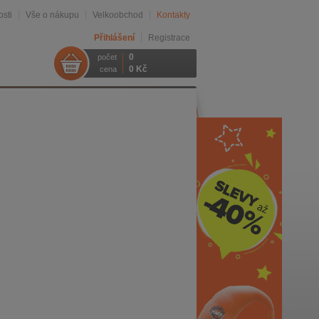
sti
Vše o nákupu
Velkoobchod
Kontakty
Přihlášení
Registrace
0
počet
0 Kč
cena