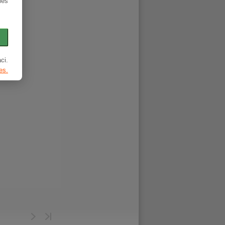
ies
ci.
es.