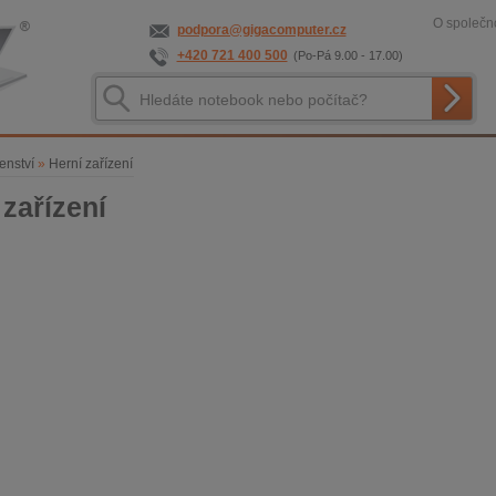
O společno
podpora@gigacomputer.cz
+420 721 400 500
(Po-Pá 9.00 - 17.00)
enství
»
Herní zařízení
 zařízení