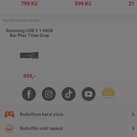
799 Kč
599 Kč
219
Navštívené produkty
Samsung USB 3.1 64GB
Bar Plus Titan Grey
499,-
Rudolfova herní zóna
Rudolfův svět repasů