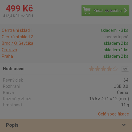
499 Kč
Přidat do košíku
412,4 Kč bez DPH
Centrální sklad 1
skladem > 3 ks
Centrální sklad 2
nedostupné
Brno / O. Ševčíka
skladem 2 ks
Ostrava
skladem 1 ks
Praha
skladem 2 ks
Hodnocení
3x
Pevný disk
64
Rozhraní
USB 3.0
Barva
Černá
Rozměry zboží
15.5 × 40.1 × 12 (mm)
Hmotnost
11 g
Celá specifikace
Popis