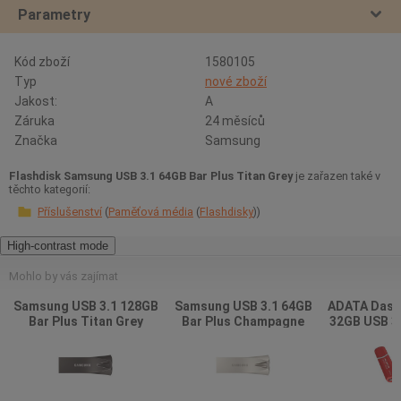
Parametry
Kód zboží
1580105
Typ
nové zboží
Jakost:
A
Záruka
24 měsíců
Značka
Samsung
Flashdisk Samsung USB 3.1 64GB Bar Plus Titan Grey
je zařazen také v
těchto kategorií:
Příslušenství
Paměťová média
Flashdisky
High-contrast mode
Mohlo by vás zajímat
Samsung USB 3.1 128GB
Samsung USB 3.1 64GB
ADATA Dash
Bar Plus Titan Grey
Bar Plus Champagne
32GB USB 3.
silver
slim, 