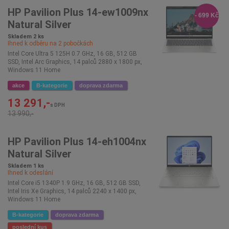
HP Pavilion Plus 14-ew1009nx
- 699 Kč
Natural Silver
Skladem 2 ks
Ihned k odběru na
2
pobočkách
Intel Core Ultra 5 125H 0.7 GHz, 16 GB, 512 GB
SSD, Intel Arc Graphics, 14 palců 2880 x 1800 px,
Windows 11 Home
akce
B-kategorie
doprava zdarma
13 291,-
s DPH
13 990,-
HP Pavilion Plus 14-eh1004nx
Natural Silver
Skladem 1 ks
Ihned k odeslání
Intel Core i5 1340P 1.9 GHz, 16 GB, 512 GB SSD,
Intel Iris Xe Graphics, 14 palců 2240 x 1400 px,
Windows 11 Home
B-kategorie
doprava zdarma
poslední kus