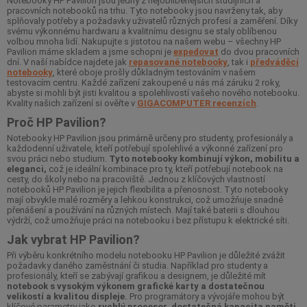
Notebooky HP Pavilion jsou jedny z nejoblíbenějších studijních a
pracovních notebooků na trhu. Tyto notebooky jsou navrženy tak, aby
splňovaly potřeby a požadavky uživatelů různých profesí a zaměření. Díky
svému výkonnému hardwaru a kvalitnímu designu se staly oblíbenou
volbou mnoha lidí. Nakupujte s jistotou na našem webu – všechny HP
Pavilion máme skladem a jsme schopni je
expedovat
do dvou pracovních
dní. V naší nabídce najdete jak
repasované notebooky
, tak i
předváděcí
notebooky
, které oboje prošly důkladným testováním v našem
testovacím centru. Každé zařízení zakoupené u nás má záruku 2 roky,
abyste si mohli být jisti kvalitou a spolehlivostí vašeho nového notebooku.
Kvality našich zařízení si ověřte v
GIGACOMPUTER recenzích
.
Proč HP Pavilion?
Notebooky HP Pavilion jsou primárně určeny pro studenty, profesionály a
každodenní uživatele, kteří potřebují spolehlivé a výkonné zařízení pro
svou práci nebo studium.
Tyto notebooky kombinují výkon, mobilitu a
eleganci,
což je ideální kombinace pro ty, kteří potřebují notebook na
cesty, do školy nebo na pracoviště. Jednou z klíčových vlastností
notebooků HP Pavilion je jejich flexibilita a přenosnost. Tyto notebooky
mají obvykle malé rozměry a lehkou konstrukci, což umožňuje snadné
přenášení a používání na různých místech. Mají také baterii s dlouhou
výdrží, což umožňuje práci na notebooku i bez přístupu k elektrické síti.
Jak vybrat HP Pavilion?
Při výběru konkrétního modelu notebooku HP Pavilion je důležité zvážit
požadavky daného zaměstnání či studia. Například pro studenty a
profesionály, kteří se zabývají grafikou a designem, je důležité mít
notebook s vysokým výkonem grafické karty a dostatečnou
velikostí a kvalitou displeje.
Pro programátory a vývojáře mohou být
klíčové parametry jako
rychlý procesor, dostatečná kapacita paměti