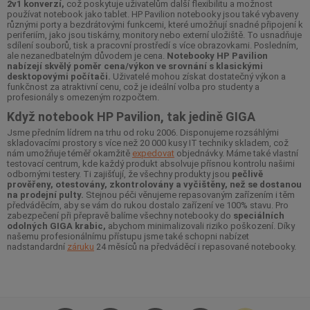
2v1 konverzí,
což poskytuje uživatelům další flexibilitu a možnost
používat notebook jako tablet. HP Pavilion notebooky jsou také vybaveny
různými porty a bezdrátovými funkcemi, které umožňují snadné připojení k
periferiím, jako jsou tiskárny, monitory nebo externí uložiště. To usnadňuje
sdílení souborů, tisk a pracovní prostředí s více obrazovkami. Posledním,
ale nezanedbatelným důvodem je cena.
Notebooky HP Pavilion
nabízejí skvělý poměr cena/výkon ve srovnání s klasickými
desktopovými počítači.
Uživatelé mohou získat dostatečný výkon a
funkčnost za atraktivní cenu, což je ideální volba pro studenty a
profesionály s omezeným rozpočtem.
Když notebook HP Pavilion, tak jedině GIGA
Jsme předním lídrem na trhu od roku 2006. Disponujeme rozsáhlými
skladovacími prostory s více než 20 000 kusy IT techniky skladem, což
nám umožňuje téměř okamžitě
expedovat
objednávky. Máme také vlastní
testovací centrum, kde každý produkt absolvuje přísnou kontrolu našimi
odbornými testery. Ti zajišťují, že všechny produkty jsou
pečlivě
prověřeny, otestovány, zkontrolovány a vyčištěny, než se dostanou
na prodejní pulty.
Stejnou péči věnujeme repasovaným zařízením i těm
předváděcím, aby se vám do rukou dostalo zařízení ve 100% stavu. Pro
zabezpečení při přepravě balíme všechny notebooky do
speciálních
odolných GIGA krabic,
abychom minimalizovali riziko poškození. Díky
našemu profesionálnímu přístupu jsme také schopni nabízet
nadstandardní
záruku
24 měsíců na předváděcí i repasované notebooky.