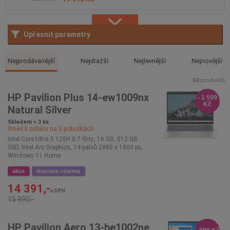
Intel Arc Graphics, 16 palců 2560 x 1600 px, Windows 11
Home
Upřesnit parametry
Nejprodávanější
Nejdražší
Nejlevnější
Nejnovější
50
produktů
HP Pavilion Plus 14-ew1009nx
- 1 599
Kč
Natural Silver
Skladem > 3 ks
Ihned k odběru na
3
pobočkách
Intel Core Ultra 5 125H 0.7 GHz, 16 GB, 512 GB
SSD, Intel Arc Graphics, 14 palců 2880 x 1800 px,
Windows 11 Home
akce
doprava zdarma
14 391,-
s DPH
15 990,-
HP Pavilion Aero 13-be1002ne