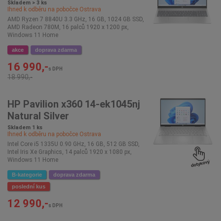
Skladem > 3 ks
Ihned k odběru na pobočce
Ostrava
AMD Ryzen 7 8840U 3.3 GHz, 16 GB, 1024 GB SSD,
AMD Radeon 780M, 16 palců 1920 x 1200 px,
Windows 11 Home
akce
doprava zdarma
16 990,-
s DPH
18 990,-
HP Pavilion x360 14-ek1045nj
Natural Silver
Skladem 1 ks
Ihned k odběru na pobočce
Ostrava
Intel Core i5 1335U 0.90 GHz, 16 GB, 512 GB SSD,
Intel Iris Xe Graphics, 14 palců 1920 x 1080 px,
Windows 11 Home
B-kategorie
doprava zdarma
poslední kus
12 990,-
s DPH