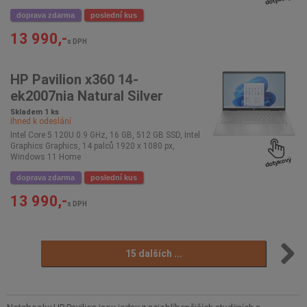
doprava zdarma
poslední kus
13 990,-
s DPH
HP Pavilion x360 14-
ek2007nia Natural Silver
Skladem 1 ks
Ihned k odeslání
Intel Core 5 120U 0.9 GHz, 16 GB, 512 GB SSD, Intel
Graphics Graphics, 14 palců 1920 x 1080 px,
Windows 11 Home
doprava zdarma
poslední kus
13 990,-
s DPH
15 dalších ...