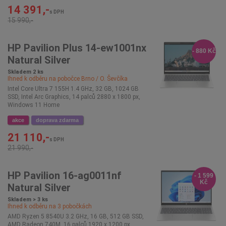
14 391,-
s DPH
15 990,-
HP Pavilion Plus 14-ew1001nx
- 880 Kč
Natural Silver
Skladem 2 ks
Ihned k odběru na pobočce
Brno / O. Ševčíka
Intel Core Ultra 7 155H 1.4 GHz, 32 GB, 1024 GB
SSD, Intel Arc Graphics, 14 palců 2880 x 1800 px,
Windows 11 Home
akce
doprava zdarma
21 110,-
s DPH
21 990,-
HP Pavilion 16-ag0011nf
- 1 599
Kč
Natural Silver
Skladem > 3 ks
Ihned k odběru na
3
pobočkách
AMD Ryzen 5 8540U 3.2 GHz, 16 GB, 512 GB SSD,
AMD Radeon 740M, 16 palců 1920 x 1200 px,