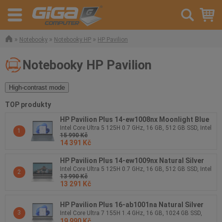
»
»
»
Notebooky
Notebooky HP
HP Pavilion
Notebooky HP Pavilion
High-contrast mode
TOP produkty
HP Pavilion Plus 14-ew1008nx Moonlight Blue
Intel Core Ultra 5 125H 0.7 GHz, 16 GB, 512 GB SSD, Intel
1
15 990 Kč
Arc Graphics, 14 palců 2880 x 1800 px, Windows 11
14 391 Kč
Home
HP Pavilion Plus 14-ew1009nx Natural Silver
Intel Core Ultra 5 125H 0.7 GHz, 16 GB, 512 GB SSD, Intel
2
13 990 Kč
Arc Graphics, 14 palců 2880 x 1800 px, Windows 11
13 291 Kč
Home
HP Pavilion Plus 16-ab1001na Natural Silver
3
Intel Core Ultra 7 155H 1.4 GHz, 16 GB, 1024 GB SSD,
19 990 Kč