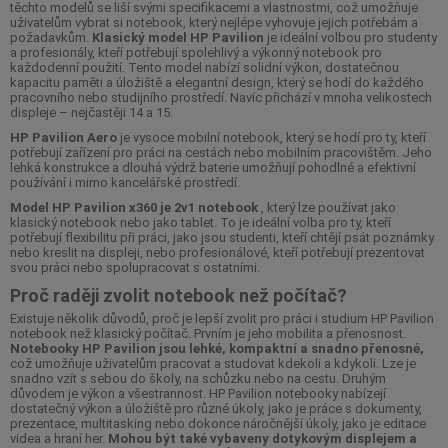
těchto modelů se liší svými specifikacemi a vlastnostmi, což umožňuje
uživatelům vybrat si notebook, který nejlépe vyhovuje jejich potřebám a
požadavkům.
Klasický model HP Pavilion
je ideální volbou pro studenty
a profesionály, kteří potřebují spolehlivý a výkonný notebook pro
každodenní použití. Tento model nabízí solidní výkon, dostatečnou
kapacitu paměti a úložiště a elegantní design, který se hodí do každého
pracovního nebo studijního prostředí. Navíc přichází v mnoha velikostech
displeje – nejčastěji 14 a 15.
HP Pavilion Aero
je vysoce mobilní notebook, který se hodí pro ty, kteří
potřebují zařízení pro práci na cestách nebo mobilním pracovištěm. Jeho
lehká konstrukce a dlouhá výdrž baterie umožňují pohodlné a efektivní
používání i mimo kancelářské prostředí.
Model HP Pavilion x360 je 2v1 notebook
, který lze používat jako
klasický notebook nebo jako tablet. To je ideální volba pro ty, kteří
potřebují flexibilitu při práci, jako jsou studenti, kteří chtějí psát poznámky
nebo kreslit na displeji, nebo profesionálové, kteří potřebují prezentovat
svou práci nebo spolupracovat s ostatními.
Proč raději zvolit notebook než počítač?
Existuje několik důvodů, proč je lepší zvolit pro práci i studium HP Pavilion
notebook než klasický počítač. Prvním je jeho mobilita a přenosnost.
Notebooky HP Pavilion jsou lehké, kompaktní a snadno přenosné,
což umožňuje uživatelům pracovat a studovat kdekoli a kdykoli. Lze je
snadno vzít s sebou do školy, na schůzku nebo na cestu. Druhým
důvodem je výkon a všestrannost. HP Pavilion notebooky nabízejí
dostatečný výkon a úložiště pro různé úkoly, jako je práce s dokumenty,
prezentace, multitasking nebo dokonce náročnější úkoly, jako je editace
videa a hraní her.
Mohou být také vybaveny dotykovým displejem a