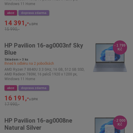
Windows 11 Home
akce
doprava zdarma
14 391,-
s DPH
15 990,-
HP Pavilion 16-ag0003nf Sky
- 1 799
Kč
Blue
Skladem > 3 ks
Ihned k odběru na
2
pobočkách
AMD Ryzen 7 8840U 3.3 GHz, 16 GB, 512 GB SSD,
AMD Radeon 780M, 16 palců 1920 x 1200 px,
Windows 11 Home
akce
doprava zdarma
16 191,-
s DPH
17 990,-
HP Pavilion 16-ag0008ne
- 2 000
Kč
Natural Silver