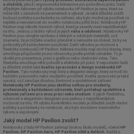
a úložiště,
jakož i ergonomická klávesnice pro pohodlnou práci. Další
důležitým faktorem při výběru notebooku HP Pavilion je cena, která se
může lišit v závislosti na parametrech a výbavě. Je také důležité zvážit
budoucí potřeby a požadavky na zařízení, aby bylo možné jej používat co
nejdéle a neinvestovat do nového notebooku příliš brzo. Notebooky HP
Pavilion mají několik hlavních výhod, které je zavedly mezi nejoblíbenější
na trhu. Jednou z těchto výhod je jejich
váha a odolnost.
Notebooky HP
Pavilion jsou obvykle vyrobeny z lehkých a odolných materiálů, což
znamená, že je můžete snadno přenášet a nemusíte se obávat, že by se
poškodily při každodenním používání. Další výhodou je otočnost a
flexibilita notebooků HP Pavilion. Některé modely mají otočný displej, který
umožňuje přizpůsobit pozici obrazovky podle potřeb uživatele. To je
skvělé pro prezentace, práci s grafikou nebo sledování videa. Tato
flexibilita umožňuje větší pohodlí a efektivitu při práci. V neposlední řadě
je důležité zmínit také
kvalitu zpracování a design notebooků HP
Pavilion.
Tyto notebooky mají čistý a elegantní design, který se hodí do
každého pracovního nebo studijního prostředí. Kvalita zpracování je také
vysoká, což zaručuje dlouhou životnost a spolehlivost zařízení.
Notebooky HP Pavilion jsou skvělou volbou pro studenty,
profesionály a každodenní uživatele, kteří potřebují spolehlivé a
výkonné zařízení pro svou práci nebo studium.
S jejich flexibilitou,
odolností a elegantním designem jsou jednou z nejoblíbenějších
možností na trhu. Při výběru konkrétního modelu je důležité zvážit vlastní
potřeby a požadavky na notebook, aby bylo dosaženo maximálního
výkonu a uspokojení.
Jaký model HP Pavilion zvolit?
Notebooky z řady HP Pavilion zahrnují širokou škálu modelů, včetně
HP
Pavilion, HP Pavilion Aero, HP Pavilion x360 a dalších.
Každý z