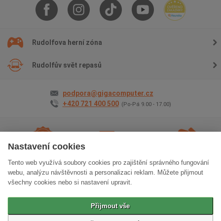
Rudolfova herní zóna
Rudolfův svět repasů
podpora@gigacomputer.cz
+420 721 400 500
(Po-Pá 9.00 - 17.00)
Nastavení cookies
Tento web využívá soubory cookies pro zajištění správného fungování
2 roky záruky
na vše
Doprava
zdarma
Osobní odběr
zdarma
webu, analýzu návštěvnosti a personalizaci reklam. Můžete přijmout
všechny cookies nebo si nastavení upravit.
Klasická verze stránek
Přijmout vše
© 2006 - 2026 GIGACOMPUTER a.s.