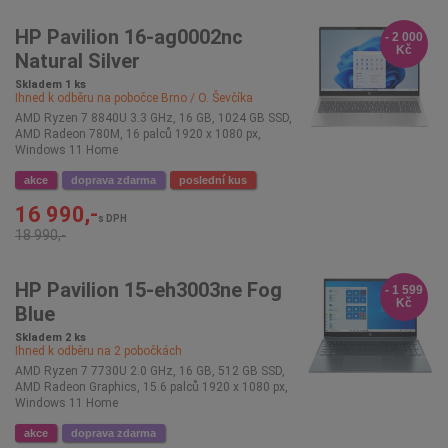
HP Pavilion 16-ag0002nc
- 2 000
Kč
Natural Silver
Skladem 1 ks
Ihned k odběru na pobočce
Brno / O. Ševčíka
AMD Ryzen 7 8840U 3.3 GHz, 16 GB, 1024 GB SSD,
AMD Radeon 780M, 16 palců 1920 x 1080 px,
Windows 11 Home
akce
doprava zdarma
poslední kus
16 990,-
s DPH
18 990,-
HP Pavilion 15-eh3003ne Fog
- 1 599
Kč
Blue
Skladem 2 ks
Ihned k odběru na
2
pobočkách
AMD Ryzen 7 7730U 2.0 GHz, 16 GB, 512 GB SSD,
AMD Radeon Graphics, 15.6 palců 1920 x 1080 px,
Windows 11 Home
akce
doprava zdarma