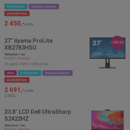
B-kategorie
doprava zdarma
poslední kus
2 450,-
s DPH
27" iiyama ProLite
- 299 Kč
XB2783HSU
Skladem 1 ks
Ihned k odeslání
27 palců 1920 x 1080 px VA
akce
B-kategorie
doprava zdarma
poslední kus
2 691,-
s DPH
2 990,-
23.8" LCD Dell UltraSharp
S2422HZ
Skladem 1 ks
Ihned k odeslání