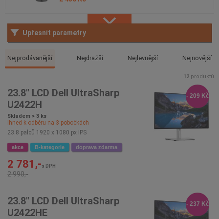
Upřesnit parametry
Nejprodávanější
Nejdražší
Nejlevnější
Nejnovější
12
produktů
23.8" LCD Dell UltraSharp
- 209 Kč
U2422H
Skladem > 3 ks
Ihned k odběru na
3
pobočkách
23.8 palců 1920 x 1080 px IPS
akce
B-kategorie
doprava zdarma
2 781,-
s DPH
2 990,-
23.8" LCD Dell UltraSharp
- 237 Kč
U2422HE