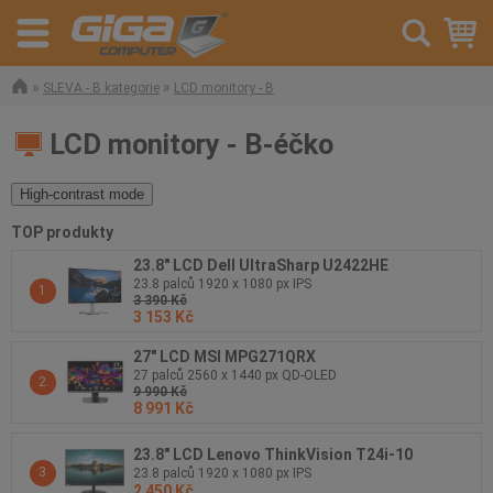
»
»
SLEVA - B kategorie
LCD monitory - B
LCD monitory - B-éčko
High-contrast mode
TOP produkty
23.8" LCD Dell UltraSharp U2422HE
23.8 palců 1920 x 1080 px IPS
1
3 390 Kč
3 153 Kč
27" LCD MSI MPG271QRX
27 palců 2560 x 1440 px QD-OLED
2
9 990 Kč
8 991 Kč
23.8" LCD Lenovo ThinkVision T24i-10
3
23.8 palců 1920 x 1080 px IPS
2 450 Kč