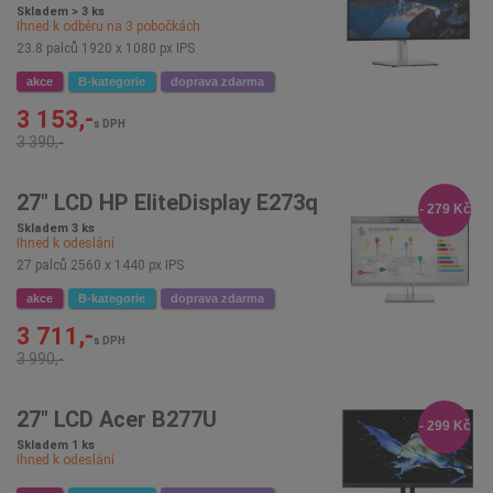
Skladem > 3 ks
Ihned k odběru na
3
pobočkách
23.8 palců 1920 x 1080 px IPS
akce
B-kategorie
doprava zdarma
3 153,-
s DPH
3 390,-
27" LCD HP EliteDisplay E273q
- 279 Kč
Skladem 3 ks
Ihned k odeslání
27 palců 2560 x 1440 px IPS
akce
B-kategorie
doprava zdarma
3 711,-
s DPH
3 990,-
27" LCD Acer B277U
- 299 Kč
Skladem 1 ks
Ihned k odeslání