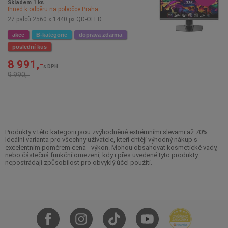
Skladem 1 ks
Ihned k odběru na pobočce
Praha
27 palců 2560 x 1440 px QD-OLED
akce
B-kategorie
doprava zdarma
poslední kus
8 991,-
s DPH
9 990,-
Produkty v této kategorii jsou zvýhodněné extrémními slevami až 70%.
Ideální varianta pro všechny uživatele, kteří chtějí výhodný nákup s
excelentním poměrem cena - výkon. Mohou obsahovat kosmetické vady,
nebo částečná funkční omezení, kdy i přes uvedené tyto produkty
nepostrádají způsobilost pro obvyklý účel použití.