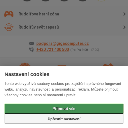
Rudolfova herní zóna
Rudolfův svět repasů
podpora@gigacomputer.cz
+420 721 400 500
(Po-Pá 9.00 - 17.00)
Nastavení cookies
Tento web využívá soubory cookies pro zajištění správného fungování
2 roky záruky
na vše
Doprava
zdarma
Osobní odběr
zdarma
webu, analýzu návštěvnosti a personalizaci reklam. Můžete přijmout
všechny cookies nebo si nastavení upravit.
Klasická verze stránek
Přijmout vše
© 2006 - 2026 GIGACOMPUTER a.s.
Upřesnit nastavení