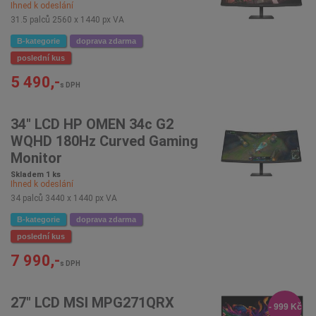
Ihned k odeslání
31.5 palců 2560 x 1440 px VA
B-kategorie
doprava zdarma
poslední kus
5 490,-
s DPH
34" LCD HP OMEN 34c G2
WQHD 180Hz Curved Gaming
Monitor
Skladem 1 ks
Ihned k odeslání
34 palců 3440 x 1440 px VA
B-kategorie
doprava zdarma
poslední kus
7 990,-
s DPH
27" LCD MSI MPG271QRX
- 999 Kč