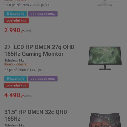
23.8 palců 1920 x 1080 px IPS
B-kategorie
doprava zdarma
poslední kus
2 990,-
s DPH
27" LCD HP OMEN 27q QHD
165Hz Gaming Monitor
Skladem 1 ks
Ihned k odeslání
27 palců 2560 x 1440 px IPS
B-kategorie
doprava zdarma
poslední kus
4 490,-
s DPH
31.5" HP OMEN 32c QHD
165Hz
Skladem 1 ks