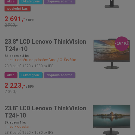
akce
B-kategorie
doprava zdarma
poslední kus
2 691,-
s DPH
2 990,-
23.8" LCD Lenovo ThinkVision
- 167 Kč
T24v-10
Skladem > 3 ks
Ihned k odběru na pobočce
Brno / O. Ševčíka
23.8 palců 1920 x 1080 px IPS
akce
B-kategorie
doprava zdarma
2 223,-
s DPH
2 390,-
23.8" LCD Lenovo ThinkVision
T24i-10
Skladem 1 ks
Ihned k odeslání
23.8 palců 1920 x 1080 px IPS