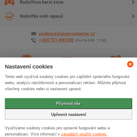
Rudolfova herní zóna
Rudolfův svět repasů
podpora@gigacomputer.cz
+420 721 400 500
(Po-Pá 9.00 - 17.00)
Nastavení cookies
Tento web využívá soubory cookies pro zajištění správného fungování
2 roky záruky
na vše
Doprava
zdarma
Osobní odběr
zdarma
webu, analýzu návštěvnosti a personalizaci reklam. Můžete přijmout
všechny cookies nebo si nastavení upravit.
Klasická verze stránek
Přijmout vše
© 2006 - 2026 GIGACOMPUTER a.s.
Upřesnit nastavení
Využíváme soubory cookies pro správné fungování webu a
personalizaci.
Více informací v
zásadách použití cookies.