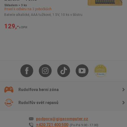
Skladem > 3 ks
Ihned k odběru na
3
pobočkách
Baterie alkalické, AAA tužkové, 1.5V, 10 ks v blistru
129,-
s DPH
Rudolfova herní zóna
Rudolfův svět repasů
podpora@gigacomputer.cz
+420 721 400 500
(Po-Pá 9.00 - 17.00)