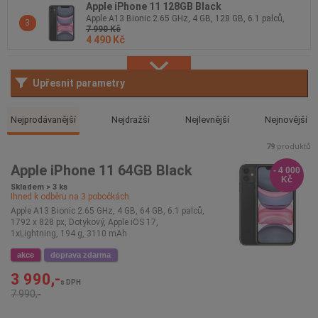
Apple iPhone 11 128GB Black
Apple A13 Bionic 2.65 GHz, 4 GB, 128 GB, 6.1 palců,
3
7 990 Kč
1792 x 828 px, Dotykový, Apple iOS 17, 1xLightning, 194
4 490 Kč
g, 3110 mAh
Upřesnit parametry
Nejprodávanější
Nejdražší
Nejlevnější
Nejnovější
79
produktů
Apple iPhone 11 64GB Black
- 4 000
Kč
Skladem > 3 ks
Ihned k odběru na
3
pobočkách
Apple A13 Bionic 2.65 GHz, 4 GB, 64 GB, 6.1 palců,
1792 x 828 px, Dotykový, Apple iOS 17,
1xLightning, 194 g, 3110 mAh
akce
doprava zdarma
3 990,-
s DPH
7 990,-