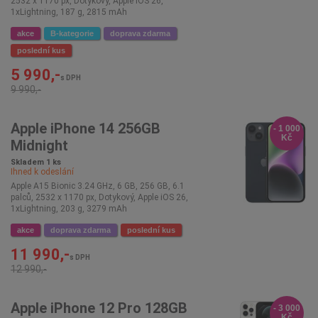
2532 x 1170 px, Dotykový, Apple iOS 26,
1xLightning, 187 g, 2815 mAh
akce
B-kategorie
doprava zdarma
poslední kus
5 990,-
s DPH
9 990,-
Apple iPhone 14 256GB
- 1 000
Kč
Midnight
Skladem 1 ks
Ihned k odeslání
Apple A15 Bionic 3.24 GHz, 6 GB, 256 GB, 6.1
palců, 2532 x 1170 px, Dotykový, Apple iOS 26,
1xLightning, 203 g, 3279 mAh
akce
doprava zdarma
poslední kus
11 990,-
s DPH
12 990,-
Apple iPhone 12 Pro 128GB
- 3 000
Kč