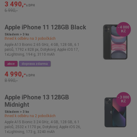
3 490,-
s DPH
6 990,-
Apple iPhone 11 128GB Black
- 4 000
Kč
Skladem > 3 ks
Ihned k odběru na
3
pobočkách
Apple A13 Bionic 2.65 GHz, 4 GB, 128 GB, 6.1
palců, 1792 x 828 px, Dotykový, Apple iOS 17,
1xLightning, 194 g, 3110 mAh
akce
doprava zdarma
4 990,-
s DPH
8 990,-
Apple iPhone 13 128GB
- 3 000
Kč
Midnight
Skladem > 3 ks
Ihned k odběru na
2
pobočkách
Apple A15 Bionic 3.24 GHz, 4 GB, 128 GB, 6.1
palců, 2532 x 1170 px, Dotykový, Apple iOS 26,
1xLightning, 173 g, 3240 mAh