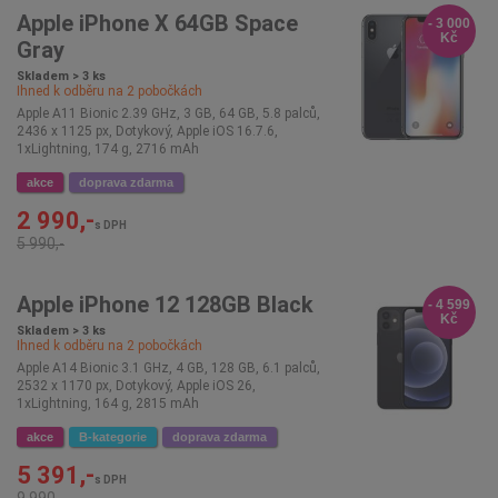
Apple iPhone X 64GB Space
- 3 000
Kč
Gray
Skladem > 3 ks
Ihned k odběru na
2
pobočkách
Apple A11 Bionic 2.39 GHz, 3 GB, 64 GB, 5.8 palců,
2436 x 1125 px, Dotykový, Apple iOS 16.7.6,
1xLightning, 174 g, 2716 mAh
akce
doprava zdarma
2 990,-
s DPH
5 990,-
Apple iPhone 12 128GB Black
- 4 599
Kč
Skladem > 3 ks
Ihned k odběru na
2
pobočkách
Apple A14 Bionic 3.1 GHz, 4 GB, 128 GB, 6.1 palců,
2532 x 1170 px, Dotykový, Apple iOS 26,
1xLightning, 164 g, 2815 mAh
akce
B-kategorie
doprava zdarma
5 391,-
s DPH