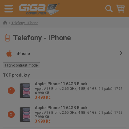
»
Telefony - iPhone
Telefony - iPhone
iPhone
High-contrast mode
TOP produkty
Apple iPhone 11 64GB Black
Apple A13 Bionic 2.65 GHz, 4 GB, 64 GB, 6.1 palců, 1792
1
6 990 Kč
x 828 px, Dotykový, Apple iOS 17, 1xLightning, 194 g,
3 490 Kč
3110 mAh
Apple iPhone 11 64GB Black
Apple A13 Bionic 2.65 GHz, 4 GB, 64 GB, 6.1 palců, 1792
2
7 990 Kč
x 828 px, Dotykový, Apple iOS 17, 1xLightning, 194 g,
3 990 Kč
3110 mAh