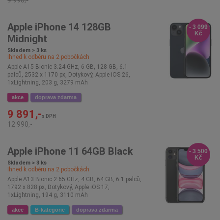
9 990,-
Apple iPhone 14 128GB
- 3 099
Kč
Midnight
Skladem > 3 ks
Ihned k odběru na
2
pobočkách
Apple A15 Bionic 3.24 GHz, 6 GB, 128 GB, 6.1
palců, 2532 x 1170 px, Dotykový, Apple iOS 26,
1xLightning, 203 g, 3279 mAh
akce
doprava zdarma
9 891,-
s DPH
12 990,-
Apple iPhone 11 64GB Black
- 3 500
Kč
Skladem > 3 ks
Ihned k odběru na
2
pobočkách
Apple A13 Bionic 2.65 GHz, 4 GB, 64 GB, 6.1 palců,
1792 x 828 px, Dotykový, Apple iOS 17,
1xLightning, 194 g, 3110 mAh
akce
B-kategorie
doprava zdarma