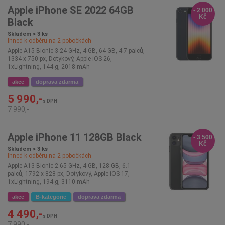
Apple iPhone SE 2022 64GB
- 2 000
Kč
Black
Skladem > 3 ks
Ihned k odběru na
2
pobočkách
Apple A15 Bionic 3.24 GHz, 4 GB, 64 GB, 4.7 palců,
1334 x 750 px, Dotykový, Apple iOS 26,
1xLightning, 144 g, 2018 mAh
akce
doprava zdarma
5 990,-
s DPH
7 990,-
Apple iPhone 11 128GB Black
- 3 500
Kč
Skladem > 3 ks
Ihned k odběru na
2
pobočkách
Apple A13 Bionic 2.65 GHz, 4 GB, 128 GB, 6.1
palců, 1792 x 828 px, Dotykový, Apple iOS 17,
1xLightning, 194 g, 3110 mAh
akce
B-kategorie
doprava zdarma
4 490,-
s DPH
7 990,-