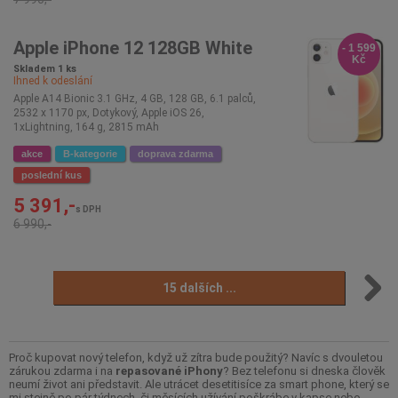
Apple iPhone 12 128GB White
- 1 599
Kč
Skladem 1 ks
Ihned k odeslání
Apple A14 Bionic 3.1 GHz, 4 GB, 128 GB, 6.1 palců,
2532 x 1170 px, Dotykový, Apple iOS 26,
1xLightning, 164 g, 2815 mAh
akce
B-kategorie
doprava zdarma
poslední kus
5 391,-
s DPH
6 990,-
15 dalších ...
Proč kupovat nový telefon, když už zítra bude použitý? Navíc s dvouletou
zárukou zdarma i na
repasované iPhony
? Bez telefonu si dneska člověk
neumí život ani představit. Ale utrácet desetitisíce za smart phone, který se
mi stejně po pár týdnech, či měsících užívání poškrábe v kapse nebo