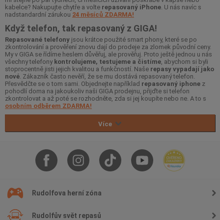
kabelce? Nakupujte chytře a volte
repasovaný iPhone
. U nás navíc s
nadstandardní zárukou
24 měsíců ZDARMA!
Když telefon, tak repasovaný z GIGA!
Repasované telefony
jsou krátce použité smart phony, které se po
zkontrolování a prověření znovu dají do prodeje za zlomek původní ceny.
My v GIGA se řídíme heslem důvěřuj, ale prověřuj. Proto ještě jednou u nás
všechny telefony
kontrolujeme, testujeme a čistíme
, abychom si byli
stoprocentně jisti jejich kvalitou a funkčností. Naše
repasy vypadají jako
nové
. Zákazník často nevěří, že se mu dostává repasovaný telefon.
Přesvědčte se o tom sami. Objednejte například
repasovaný iphone
z
pohodlí doma na jakoukoliv naši GIGA prodejnu, přijďte si telefon
zkontrolovat a až poté se rozhodněte, zda si jej koupíte nebo ne. A to s
osobním odběrem ZDARMA!
Více
Rudolfova herní zóna
Rudolfův svět repasů