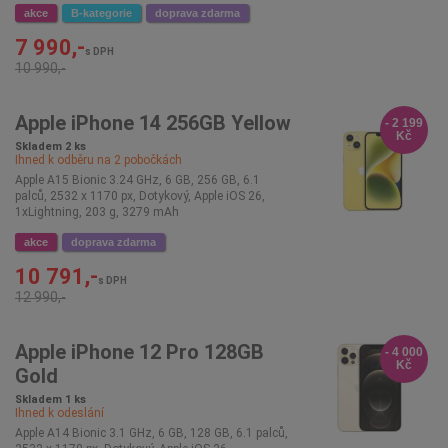
akce
B-kategorie
doprava zdarma
7 990,-
s DPH
10 990,-
Apple iPhone 14 256GB Yellow
- 2 199
Kč
Skladem 2 ks
Ihned k odběru na
2
pobočkách
Apple A15 Bionic 3.24 GHz, 6 GB, 256 GB, 6.1
palců, 2532 x 1170 px, Dotykový, Apple iOS 26,
1xLightning, 203 g, 3279 mAh
akce
doprava zdarma
10 791,-
s DPH
12 990,-
Apple iPhone 12 Pro 128GB
- 4 000
Kč
Gold
Skladem 1 ks
Ihned k odeslání
Apple A14 Bionic 3.1 GHz, 6 GB, 128 GB, 6.1 palců,