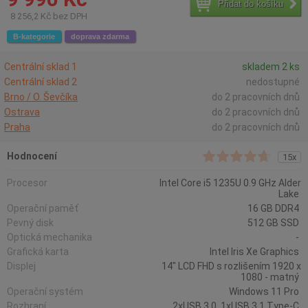
Přidat do košíku
8 256,2 Kč bez DPH
B-kategorie
doprava zdarma
Centrální sklad 1
skladem 2 ks
Centrální sklad 2
nedostupné
Brno / O. Ševčíka
do 2 pracovních dnů
Ostrava
do 2 pracovních dnů
Praha
do 2 pracovních dnů
Hodnocení
15x
Procesor
Intel Core i5 1235U 0.9 GHz Alder
Lake
Operační paměť
16 GB DDR4
Pevný disk
512 GB SSD
Optická mechanika
-
Grafická karta
Intel Iris Xe Graphics
Displej
14" LCD FHD s rozlišením 1920 x
1080 - matný
Operační systém
Windows 11 Pro
Rozhraní
2xUSB 3.0, 1xUSB 3.1 Type-C,