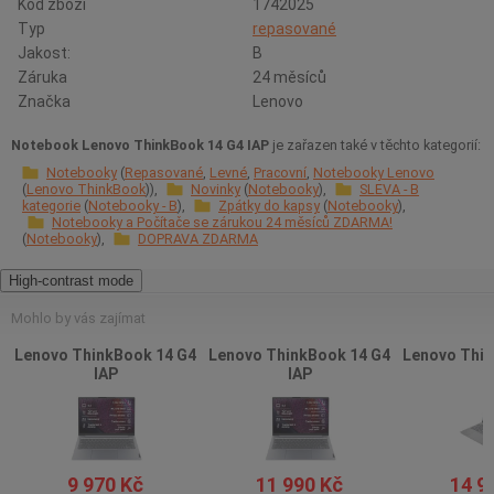
Kód zboží
1742025
Typ
repasované
Jakost:
B
Záruka
24 měsíců
Značka
Lenovo
Notebook Lenovo ThinkBook 14 G4 IAP
je zařazen také v těchto kategorií:
Notebooky
Repasované
Levné
Pracovní
Notebooky Lenovo
Lenovo ThinkBook
Novinky
Notebooky
SLEVA - B
kategorie
Notebooky - B
Zpátky do kapsy
Notebooky
Notebooky a Počítače se zárukou 24 měsíců ZDARMA!
Notebooky
DOPRAVA ZDARMA
High-contrast mode
Mohlo by vás zajímat
Lenovo ThinkBook 14 G4
Lenovo ThinkBook 14 G4
Lenovo Thin
IAP
IAP
I
9 970 Kč
11 990 Kč
14 9