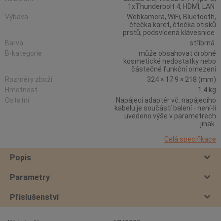
1xThunderbolt 4, HDMI, LAN
Výbava
Webkamera, WiFi, Bluetooth,
čtečka karet, čtečka otisků
prstů, podsvícená klávesnice
Barva
stříbrná
B-kategorie
může obsahovat drobné
kosmetické nedostatky nebo
částečné funkční omezení
Rozměry zboží
324 × 17.9 × 218 (mm)
Hmotnost
1.4 kg
Ostatní
Napájecí adaptér vč. napájecího
kabelu je součástí balení - není-li
uvedeno výše v parametrech
jinak.
Celá specifikace
Popis
Parametry
Příslušenství