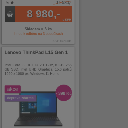
11 980,-
8 980,-
s DPH
Skladem > 3 ks
Ihned k odběru na
3
pobočkách
Kód:
1573031
Lenovo ThinkPad L15 Gen 1
Intel Core i3 10110U 2.1 GHz, 8 GB, 256
GB SSD, Intel UHD Graphics, 15.6 palců
1920 x 1080 px, Windows 11 Home
akce
- 398 Kč
doprava zdarma