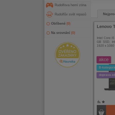
PRVNÍ
PŘEDCHOZÍ
PŘ
Rudolfova herní zóna
Nejpro
Rudolfův svět repasů
Oblíbené
(
0
)
Lenovo T
Na srovnání
(
0
)
Intel Core i
GB SSD, In
1920 x 1080 
akce
B-kategori
doprava z
POROVNÁNÍ
OBLÍBENÉ
POROVNÁ
OBLÍB