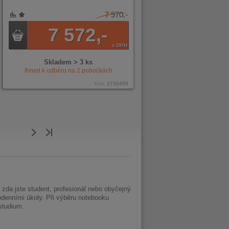
7 970,-
7 572,-
s DPH
Skladem > 3 ks
Ihned k odběru na
2
pobočkách
Kód:
1735459
zda jste student, profesionál nebo obyčejný
denními úkoly. Při výběru notebooku
 studium.