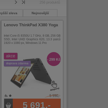
256
produktů
vyšší sleva
Nejnovější
Lenovo ThinkPad X380 Yoga
Intel Core i5 8350U 1.7 GHz, 8 GB, 256 GB
SSD, Intel UHD Graphics 620, 13.3 palců
1920 x 1080 px, Windows 11 Pro
akce
- 299 Kč
doprava zdarma
5 990,-
5 691,-