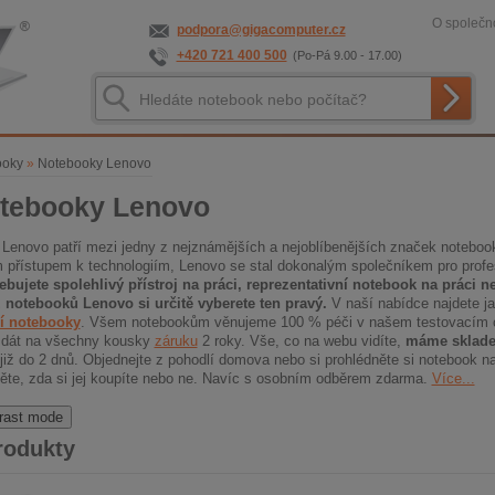
O společno
podpora@gigacomputer.cz
+420 721 400 500
(Po-Pá 9.00 - 17.00)
ooky
»
Notebooky Lenovo
tebooky Lenovo
Lenovo patří mezi jedny z nejznámějších a nejoblíbenějších značek notebooků 
m přístupem k technologiím, Lenovo se stal dokonalým společníkem pro profes
ebujete spolehlivý přístroj na práci, reprezentativní notebook na práci n
 notebooků Lenovo si určitě vyberete ten pravý.
V naší nabídce najdete j
í notebooky
. Všem notebookům věnujeme 100 % péči v našem testovacím 
dát na všechny kousky
záruku
2 roky. Vše, co na webu vidíte,
máme sklad
již do 2 dnů. Objednejte z pohodlí domova nebo si prohlédněte si notebook n
ěte, zda si jej koupíte nebo ne. Navíc s osobním odběrem zdarma.
Více...
rast mode
rodukty