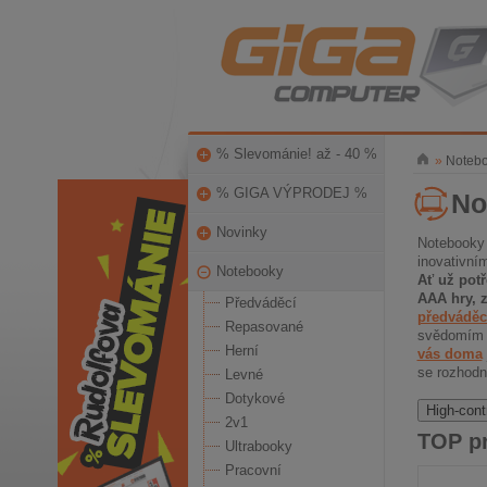
% Slevománie! až - 40 %
»
Noteb
% GIGA VÝPRODEJ %
No
Novinky
Notebooky 
inovativní
Notebooky
Ať už potř
AAA hry, z
Předváděcí
předváděc
Repasované
svědomím 
Herní
vás doma
se rozhodn
Levné
Dotykové
High-cont
2v1
TOP p
Ultrabooky
Pracovní