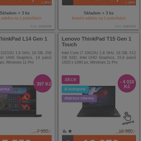
s DPH
s DPH
Skladem > 3 ks
Skladem > 3 ks
k odběru na
2
pobočkách
Ihned k odběru na
2
pobočkách
Kód:
1640229
Kód:
1685246
hinkPad L14 Gen 1
Lenovo ThinkPad T15 Gen 1
Touch
5 10210U 1.6 GHz, 16 GB, 256
Intel Core i7 10610U 1.8 GHz, 16 GB, 512
tel UHD Graphics, 14 palců
GB SSD, Intel UHD Graphics, 15.6 palců
px, Windows 11 Pro
1920 x 1080 px, Windows 11 Pro
akce
- 4 010
- 397 Kč
Kč
darma
B-kategorie
doprava zdarma
7 950,-
16 980,-
NÍ
ENÉ