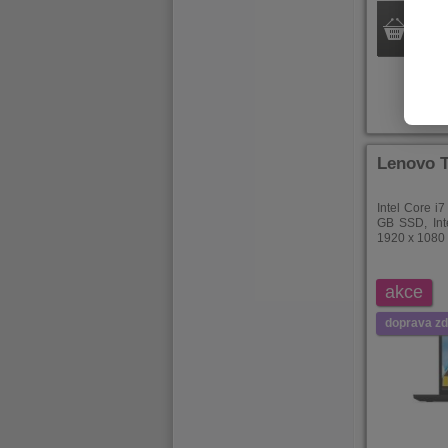
Ihned 
Lenovo T
Intel Core i
GB SSD, Inte
1920 x 1080 
akce
doprava z