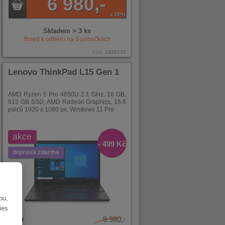
6 980,-
s DPH
Skladem > 3 ks
Ihned k odběru na
3
pobočkách
Kód:
1638237
Lenovo ThinkPad L15 Gen 1
AMD Ryzen 5 Pro 4650U 2.1 GHz, 16 GB,
512 GB SSD, AMD Radeon Graphics, 15.6
palců 1920 x 1080 px, Windows 11 Pro
akce
- 499 Kč
doprava zdarma
bu,
ies
9 980,-