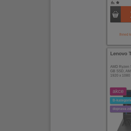
POROVNÁNÍ
OBLÍBENÉ
POROVNÁ
OBLÍB
Ihned 
Lenovo T
AMD Ryzen 5
GB SSD, AMD
1920 x 1080 
akce
B-kategori
doprava z