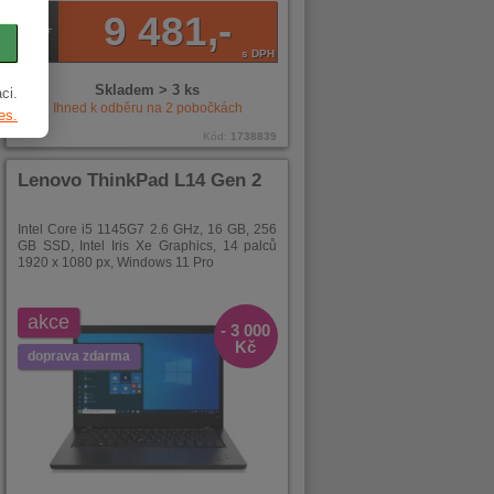
9 481,-
s DPH
Skladem > 3 ks
ci.
Ihned k odběru na
2
pobočkách
es.
Kód:
1738839
Lenovo ThinkPad L14 Gen 2
Intel Core i5 1145G7 2.6 GHz, 16 GB, 256
GB SSD, Intel Iris Xe Graphics, 14 palců
1920 x 1080 px, Windows 11 Pro
akce
- 3 000
Kč
doprava zdarma