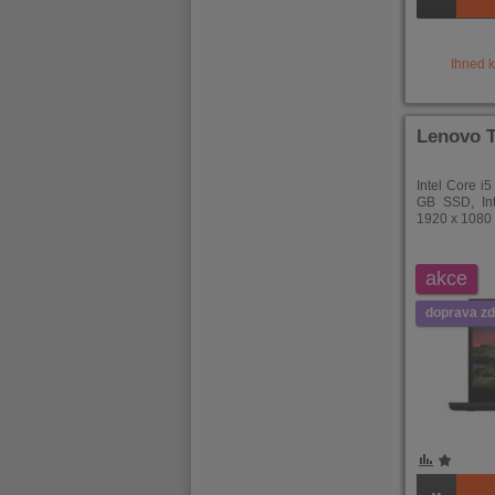
Ihned 
Lenovo T
Intel Core i
GB SSD, In
1920 x 1080 
akce
doprava z
POROVNÁNÍ
OBLÍBENÉ
POROVNÁ
OBLÍB