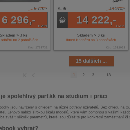
6 770,-
14 970,-
NÍ
ENÉ
6 296,-
14 222,-
s DPH
s DPH
Skladem > 3 ks
Skladem > 3 ks
k odběru na
2
pobočkách
Ihned k odběru na
3
pobočkách
Kód:
1738731
Kód:
1582028
15 dalších ...
...
1
2
3
18
EDCHOZÍ
POSLEDNÍ
je spolehlivý parťák na studium i práci
ooky jsou navrženy s ohledem na různé potřeby uživatelů. Bez ohledu na to, 
tel, Lenovo nabízí širokou škálu modelů, které vám pomohou s vašimi každo
eba zvážit několik parametrů, které jsou důležité pro konkrétní zaměstnání či
ebook vybrat?