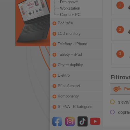
Designové
1
Workstation
Copilot+ PC
Počítače
2
LCD monitory
Telefony - iPhone
3
Tablety – iPad
Chytré doplňky
Elektro
Filtrov
Příslušenství
Pa
OD
Komponenty
sleva
SLEVA - B kategorie
dopra