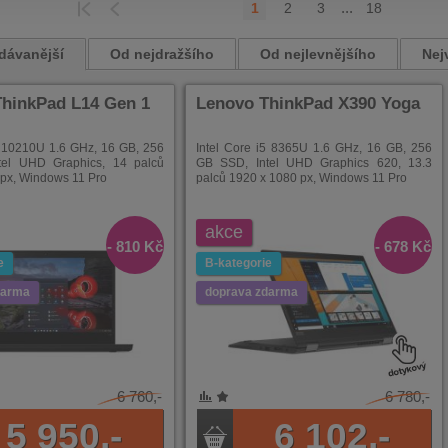
...
1
2
3
18
EDCHOZÍ
POSLEDNÍ
dávanější
Od nejdražšího
Od nejlevnějšího
Nej
hinkPad L14 Gen 1
Lenovo ThinkPad X390 Yoga
5 10210U 1.6 GHz, 16 GB, 256
Intel Core i5 8365U 1.6 GHz, 16 GB, 256
tel UHD Graphics, 14 palců
GB SSD, Intel UHD Graphics 620, 13.3
px, Windows 11 Pro
palců 1920 x 1080 px, Windows 11 Pro
akce
- 810 Kč
- 678 Kč
e
B-kategorie
darma
doprava zdarma
6 760,-
6 780,-
NÍ
ENÉ
5 950,-
6 102,-