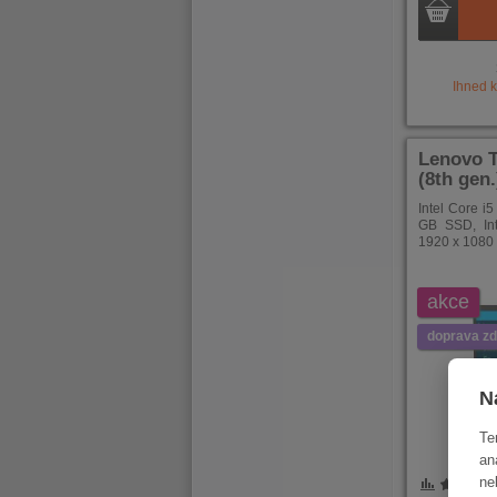
Ihned 
Lenovo 
(8th gen
Intel Core i
GB SSD, In
1920 x 1080 
akce
doprava z
N
Te
an
ne
POROVNÁNÍ
OBLÍBENÉ
POROVNÁ
OBLÍB