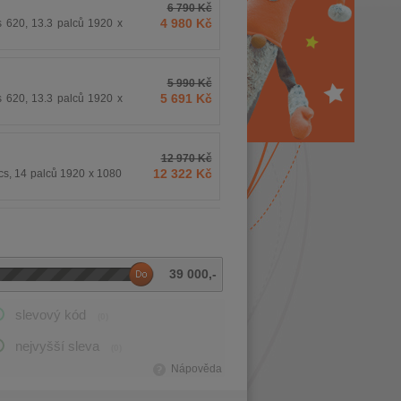
6 790 Kč
4 980 Kč
 620, 13.3 palců 1920 x
5 990 Kč
5 691 Kč
 620, 13.3 palců 1920 x
12 970 Kč
12 322 Kč
ics, 14 palců 1920 x 1080
39 000
,-
slevový kód
(0)
nejvyšší sleva
(0)
Nápověda