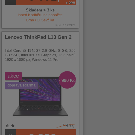
s DPH
Skladem > 3 ks
Ihned k odběru na pobočce
Brno / O. Ševčíka
Kód:
1422370
Lenovo ThinkPad L13 Gen 2
Intel Core i5 1145G7 2.6 GHz, 8 GB, 256
GB SSD, Intel Iris Xe Graphics, 13.3 palců
1920 x 1080 px, Windows 11 Pro
akce
- 990 Kč
doprava zdarma
7 970,-