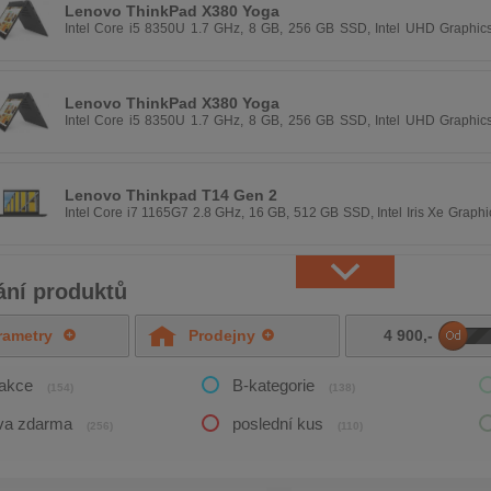
Lenovo ThinkPad X380 Yoga
Intel Core i5 8350U 1.7 GHz, 8 GB, 256 GB SSD, Intel UHD Graphics
1080 px, Windows 11 Pro
Lenovo ThinkPad X380 Yoga
Intel Core i5 8350U 1.7 GHz, 8 GB, 256 GB SSD, Intel UHD Graphics
1080 px, Windows 11 Pro
Lenovo Thinkpad T14 Gen 2
Intel Core i7 1165G7 2.8 GHz, 16 GB, 512 GB SSD, Intel Iris Xe Graph
px, Windows 11 Pro
ání produktů
rametry
Prodejny
4 900
,-
DO
/akce
B-kategorie
(154)
(138)
va zdarma
poslední kus
(256)
(110)