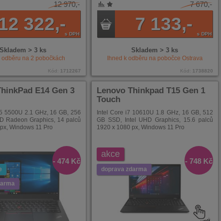
12 970,-
7 670,-
NÍ
ENÉ
12 322,-
7 133,-
s DPH
s DPH
Skladem > 3 ks
Skladem > 3 ks
k odběru na
2
pobočkách
Ihned k odběru na pobočce
Ostrava
Kód:
1712267
Kód:
1738820
hinkPad E14 Gen 3
Lenovo Thinkpad T15 Gen 1
Touch
 5500U 2.1 GHz, 16 GB, 256
Intel Core i7 10610U 1.8 GHz, 16 GB, 512
 Radeon Graphics, 14 palců
GB SSD, Intel UHD Graphics, 15.6 palců
px, Windows 11 Pro
1920 x 1080 px, Windows 11 Pro
akce
- 474 Kč
- 748 Kč
e
doprava zdarma
darma