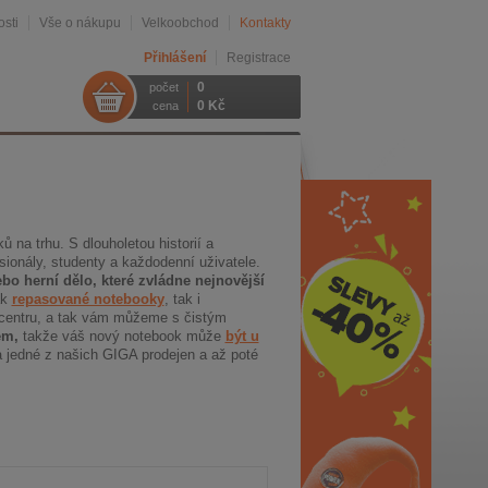
sti
Vše o nákupu
Velkoobchod
Kontakty
Přihlášení
Registrace
0
počet
0 Kč
cena
na trhu. S dlouholetou historií a
ionály, studenty a každodenní uživatele.
ebo herní dělo, které zvládne nejnovější
ak
repasované notebooky
, tak i
centru, a tak vám můžeme s čistým
em,
takže váš nový notebook může
být u
a jedné z našich GIGA prodejen a až poté