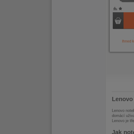
POROVNÁNÍ
OBLÍBENÉ
POROVNÁ
OBLÍB
Ihned 
PRVNÍ
PŘEDCHOZÍ
PŘ
Lenovo 
Lenovo noteb
domácí uživa
Lenovo je tř
Jak not