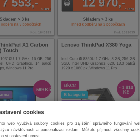
7 553,-
12 970,-
s DPH
s DPH
Skladem > 3 ks
Skladem > 3 ks
k odběru na
3
pobočkách
Ihned k odběru na
3
pobočkách
Kód:
1640183
Kód:
1582035
ThinkPad X1 Carbon
Lenovo ThinkPad X380 Yoga
.) Touch
5 10310U 1.7 GHz, 16 GB, 256
Intel Core i5 8350U 1.7 GHz, 8 GB, 256 GB
tel UHD Graphics, 14 palců
SSD, Intel UHD Graphics 620, 13.3 palců
px, Windows 11 Pro
1920 x 1080 px, Windows 11 Pro
akce
- 1 810
- 599 Kč
Kč
darma
B-kategorie
doprava zdarma
astavení cookies
nto web využívá soubory cookies pro zajištění správného fungování we
alýzu návštěvnosti a personalizaci reklam. Můžete přijmout všechny cook
bo si nastavení upravit.
11 990,-
6 790,-
NÍ
ENÉ