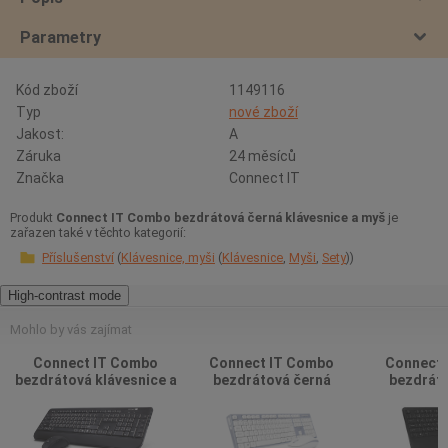
Parametry
Kód zboží
1149116
Typ
nové zboží
Jakost:
A
Záruka
24 měsíců
Značka
Connect IT
Produkt
Connect IT Combo bezdrátová černá klávesnice a myš
je
zařazen také v těchto kategorií:
Příslušenství
Klávesnice, myši
Klávesnice
Myši
Sety
High-contrast mode
Mohlo by vás zajímat
Connect IT Combo
Connect IT Combo
Connect 
bezdrátová klávesnice a
bezdrátová černá
bezdráto
myš černá CZ/SK
klávesnice a myš
klávesnice 
SK l