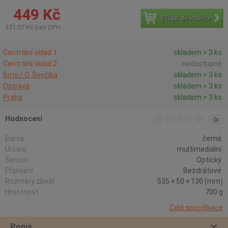
449 Kč
Přidat do košíku
371,07 Kč bez DPH
Centrální sklad 1
skladem > 3 ks
Centrální sklad 2
nedostupné
Brno / O. Ševčíka
skladem > 3 ks
Ostrava
skladem > 3 ks
Praha
skladem > 3 ks
Hodnocení
0x
Barva
černá
Určení
multimediální
Senzor
Optický
Připojení
Bezdrátové
Rozměry zboží
535 × 50 × 130 (mm)
Hmotnost
700 g
Celá specifikace
Popis