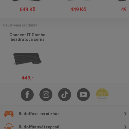
649 Kč
449 Kč
499
Navštívené produkty
Connect IT Combo
bezdrátová černá
klávesnice a myš
449,-
Rudolfova herní zóna
Rudolfův svět repasů