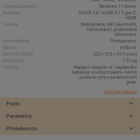
Operační systém
Windows 11 Home
Rozhraní
2xUSB 3.0, 1xUSB 3.1 Type-C,
HDMI
Výbava
Webkamera, WiFi, bluetooth,
čtečka karet, podsvícená
klávesnice
Konvertibilita
Překlopitelný
Barva
stříbrná
Rozměry zboží
322 × 210 × 19.9 (mm)
Hmotnost
1.51 kg
Ostatní
Napájecí adaptér vč. napájecího
kabelu je součástí balení - není-li
uvedeno výše v parametrech
jinak.
Celá specifikace
Popis
Parametry
Příslušenství