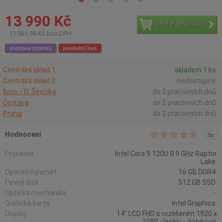
13 990 Kč
Přidat do košíku
11 561,98 Kč bez DPH
doprava zdarma
poslední kus
Centrální sklad 1
skladem 1 ks
Centrální sklad 2
nedostupné
Brno / O. Ševčíka
do 2 pracovních dnů
Ostrava
do 2 pracovních dnů
Praha
do 2 pracovních dnů
Hodnocení
3x
Procesor
Intel Core 5 120U 0.9 GHz Raptor
Lake
Operační paměť
16 GB DDR4
Pevný disk
512 GB SSD
Optická mechanika
-
Grafická karta
Intel Graphics
Displej
14" LCD FHD s rozlišením 1920 x
1080 - lesklý - dotykový