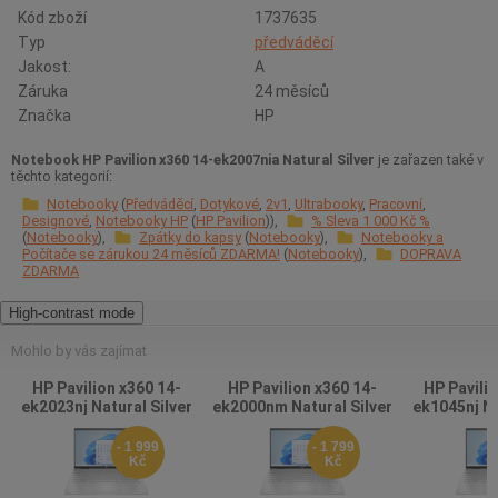
Kód zboží
1737635
Typ
předváděcí
Jakost:
A
Záruka
24 měsíců
Značka
HP
Notebook HP Pavilion x360 14-ek2007nia Natural Silver
je zařazen také v
těchto kategorií:
Notebooky
Předváděcí
Dotykové
2v1
Ultrabooky
Pracovní
Designové
Notebooky HP
HP Pavilion
% Sleva 1 000 Kč %
Notebooky
Zpátky do kapsy
Notebooky
Notebooky a
Počítače se zárukou 24 měsíců ZDARMA!
Notebooky
DOPRAVA
ZDARMA
High-contrast mode
Mohlo by vás zajímat
HP Pavilion x360 14-
HP Pavilion x360 14-
HP Pavilio
ek2023nj Natural Silver
ek2000nm Natural Silver
ek1045nj Na
- 1 999
- 1 799
Kč
Kč