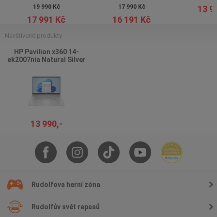
19 990 Kč
17 990 Kč
13 9
17 991 Kč
16 191 Kč
Navštívené produkty
HP Pavilion x360 14-
ek2007nia Natural Silver
13 990,-
Rudolfova herní zóna
Rudolfův svět repasů