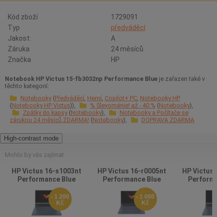
Kód zboží
1729091
Typ
předváděcí
Jakost:
A
Záruka
24 měsíců
Značka
HP
Notebook HP Victus 15-fb3032np Performance Blue
je zařazen také v
těchto kategorií:
Notebooky
Předváděcí
Herní
Copilot+ PC
Notebooky HP
Notebooky HP Victus
% Slevománie! až - 40 %
Notebooky
Zpátky do kapsy
Notebooky
Notebooky a Počítače se
zárukou 24 měsíců ZDARMA!
Notebooky
DOPRAVA ZDARMA
High-contrast mode
Mohlo by vás zajímat
HP Victus 16-s1003nt
HP Victus 16-r0005nt
HP Victus 
Performance Blue
Performance Blue
Performa
- 1 200
- 1 000
Kč
Kč