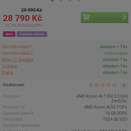
29 990 Kč
28 790 Kč
Přidat do košíku
23 793,39 Kč bez DPH
akce
doprava zdarma
Centrální sklad 1
skladem > 3 ks
Centrální sklad 2
nedostupné
Brno / O. Ševčíka
skladem 1 ks
Ostrava
skladem 1 ks
Praha
skladem 1 ks
Hodnocení
5x
Procesor
AMD Ryzen AI 7 350 2.0 GHz
Zen5/5c
Procesor AI
AMD Ryzen AI 50 TOPs
Operační paměť
16 GB DDR5
Pevný disk
1024 GB SSD
Optická mechanika
-