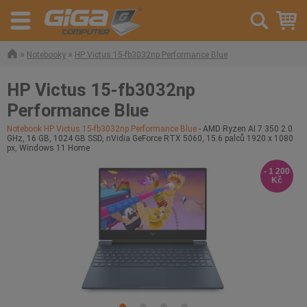
»
»
Notebooky
HP Victus 15-fb3032np Performance Blue
HP Victus 15-fb3032np
Performance Blue
Notebook HP Victus 15-fb3032np Performance Blue
- AMD Ryzen AI 7 350 2.0
GHz, 16 GB, 1024 GB SSD, nVidia GeForce RTX 5060, 15.6 palců 1920 x 1080
px, Windows 11 Home
- 1 200
Kč