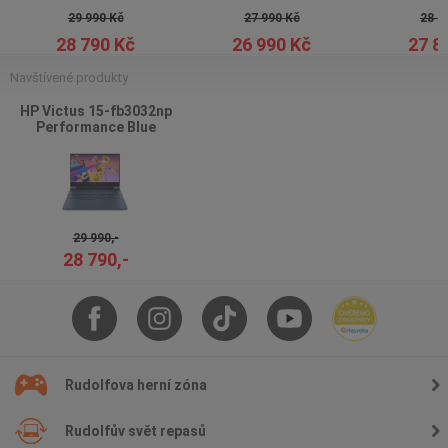
29 990 Kč
27 990 Kč
28 9
28 790 Kč
26 990 Kč
27 8
Navštívené produkty
HP Victus 15-fb3032np
Performance Blue
29 990,-
28 790,-
Rudolfova herní zóna
Rudolfův svět repasů