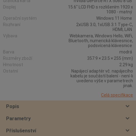
Grafická karta
nVidia GeForce RTX 5060 8 GB
Displej
15.6" LCD FHD s rozlišením 1920 x
1080 - matný
Operační systém
Windows 11 Home
Rozhraní
2xUSB 3.0, 1xUSB 3.1 Type-C,
HDMI, LAN
Výbava
Webkamera, Windows Hello, WiFi,
Bluetooth, numerická klávesnice,
podsvícená klávesnice
Barva
modrá
Rozměry zboží
357.9 × 23.5 × 255 (mm)
Hmotnost
2.29 kg
Ostatní
Napájecí adaptér vč. napájecího
kabelu je součástí balení - není-li
uvedeno výše v parametrech
jinak.
Celá specifikace
Popis
Parametry
Příslušenství