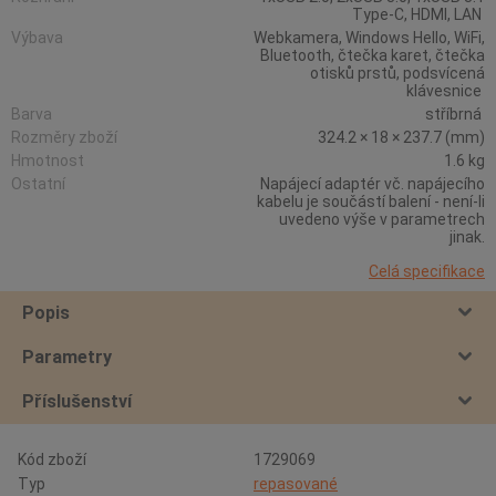
Type-C, HDMI, LAN
Výbava
Webkamera, Windows Hello, WiFi,
Bluetooth, čtečka karet, čtečka
otisků prstů, podsvícená
klávesnice
Barva
stříbrná
Rozměry zboží
324.2 × 18 × 237.7 (mm)
Hmotnost
1.6 kg
Ostatní
Napájecí adaptér vč. napájecího
kabelu je součástí balení - není-li
uvedeno výše v parametrech
jinak.
Celá specifikace
Popis
Parametry
Příslušenství
Kód zboží
1729069
Typ
repasované