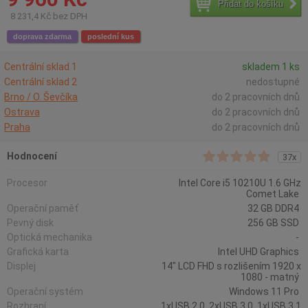
Přidat do košíku
8 231,4 Kč bez DPH
doprava zdarma
poslední kus
Centrální sklad 1
skladem 1 ks
Centrální sklad 2
nedostupné
Brno / O. Ševčíka
do 2 pracovních dnů
Ostrava
do 2 pracovních dnů
Praha
do 2 pracovních dnů
Hodnocení
37x
Procesor
Intel Core i5 10210U 1.6 GHz
Comet Lake
Operační paměť
32 GB DDR4
Pevný disk
256 GB SSD
Optická mechanika
-
Grafická karta
Intel UHD Graphics
Displej
14" LCD FHD s rozlišením 1920 x
1080 - matný
Operační systém
Windows 11 Pro
Rozhraní
1xUSB 2.0, 2xUSB 3.0, 1xUSB 3.1