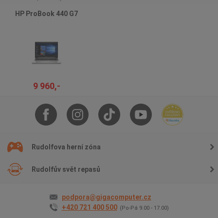
HP ProBook 440 G7
9 960,-
Rudolfova herní zóna
Rudolfův svět repasů
podpora@gigacomputer.cz
+420 721 400 500
(Po-Pá 9.00 - 17.00)