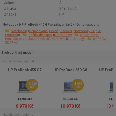
Jakost:
A
Záruka
24 měsíců
Značka
HP
Notebook HP ProBook 440 G7
je zařazen také v těchto kategorií:
Notebooky
Repasované
Levné
Pracovní
Notebooky HP
HP
ProBook
Zpátky do kapsy
Notebooky
Notebooky a
Počítače se zárukou 24 měsíců ZDARMA!
Notebooky
DOPRAVA
ZDARMA
High-contrast mode
Mohlo by vás zajímat
HP ProBook 455 G7
HP ProBook 650 G8
HP ProBo
- 3 010
- 1 000
Kč
Kč
11 980 Kč
11 970 Kč
14 9
8 970 Kč
10 970 Kč
13 9
Navštívené produkty