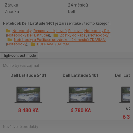
Záruka
24 měsíců
Značka
Dell
Notebook Dell Latitude 5401
je zařazen také v těchto kategorií:
Notebooky
Repasované
Levné
Pracovní
Notebooky Dell
Notebooky Dell Latitude
Zpátky do kapsy
Notebooky
Notebooky a Počítače se zárukou 24 měsíců ZDARMA!
Notebooky
DOPRAVA ZDARMA
High-contrast mode
Mohlo by vás zajímat
Dell Latitude 5401
Dell Latitude 5401
Dell Lati
6 78
8 480 Kč
6 780 Kč
6 30
Navštívené produkty