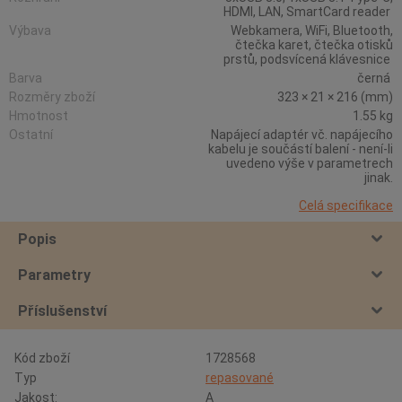
HDMI, LAN, SmartCard reader
Výbava
Webkamera, WiFi, Bluetooth,
čtečka karet, čtečka otisků
prstů, podsvícená klávesnice
Barva
černá
Rozměry zboží
323 × 21 × 216 (mm)
Hmotnost
1.55 kg
Ostatní
Napájecí adaptér vč. napájecího
kabelu je součástí balení - není-li
uvedeno výše v parametrech
jinak.
Celá specifikace
Popis
Parametry
Příslušenství
Kód zboží
1728568
Typ
repasované
Jakost:
A