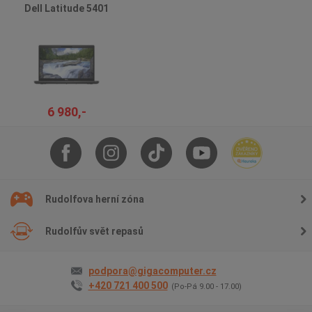
Dell Latitude 5401
6 980,-
Rudolfova herní zóna
Rudolfův svět repasů
podpora@gigacomputer.cz
+420 721 400 500
(Po-Pá 9.00 - 17.00)