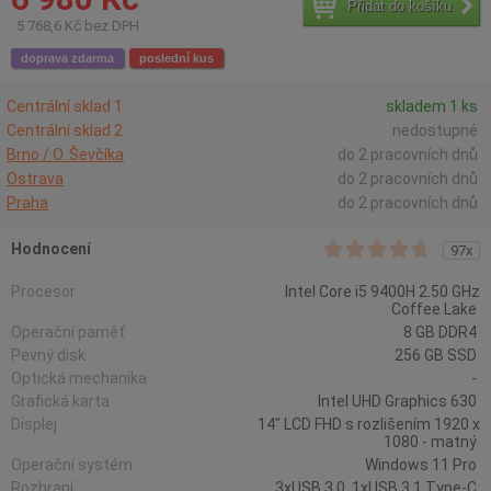
Přidat do košíku
5 768,6 Kč bez DPH
doprava zdarma
poslední kus
Centrální sklad 1
skladem 1 ks
Centrální sklad 2
nedostupné
Brno / O. Ševčíka
do 2 pracovních dnů
Ostrava
do 2 pracovních dnů
Praha
do 2 pracovních dnů
Hodnocení
97x
Procesor
Intel Core i5 9400H 2.50 GHz
Coffee Lake
Operační paměť
8 GB DDR4
Pevný disk
256 GB SSD
Optická mechanika
-
Grafická karta
Intel UHD Graphics 630
Displej
14" LCD FHD s rozlišením 1920 x
1080 - matný
Operační systém
Windows 11 Pro
Rozhraní
3xUSB 3.0, 1xUSB 3.1 Type-C,