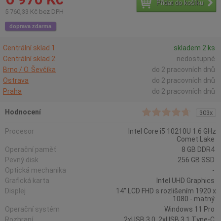
Přidat do košíku
5 760,33 Kč bez DPH
doprava zdarma
Centrální sklad 1
skladem 2 ks
Centrální sklad 2
nedostupné
Brno / O. Ševčíka
do 2 pracovních dnů
Ostrava
do 2 pracovních dnů
Praha
do 2 pracovních dnů
Hodnocení
303x
Procesor
Intel Core i5 10210U 1.6 GHz
Comet Lake
Operační paměť
8 GB DDR4
Pevný disk
256 GB SSD
Optická mechanika
-
Grafická karta
Intel UHD Graphics
Displej
14" LCD FHD s rozlišením 1920 x
1080 - matný
Operační systém
Windows 11 Pro
Rozhraní
2xUSB 3.0, 2xUSB 3.1 Type-C,