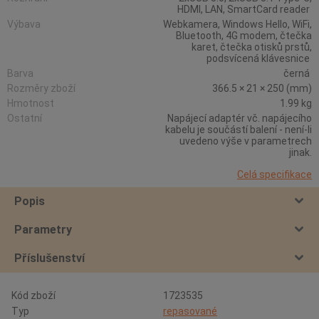
HDMI, LAN, SmartCard reader
Výbava
Webkamera, Windows Hello, WiFi,
Bluetooth, 4G modem, čtečka
karet, čtečka otisků prstů,
podsvícená klávesnice
Barva
černá
Rozměry zboží
366.5 × 21 × 250 (mm)
Hmotnost
1.99 kg
Ostatní
Napájecí adaptér vč. napájecího
kabelu je součástí balení - není-li
uvedeno výše v parametrech
jinak.
Celá specifikace
Popis
Parametry
Příslušenství
Kód zboží
1723535
Typ
repasované