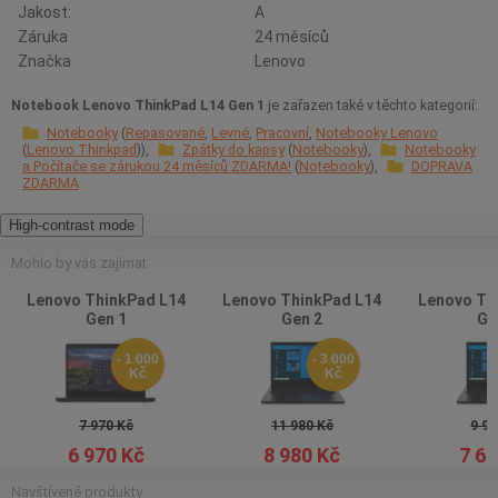
Jakost:
A
Záruka
24 měsíců
Značka
Lenovo
Notebook Lenovo ThinkPad L14 Gen 1
je zařazen také v těchto kategorií:
Notebooky
Repasované
Levné
Pracovní
Notebooky Lenovo
Lenovo Thinkpad
Zpátky do kapsy
Notebooky
Notebooky
a Počítače se zárukou 24 měsíců ZDARMA!
Notebooky
DOPRAVA
ZDARMA
High-contrast mode
Mohlo by vás zajímat
Lenovo ThinkPad L14
Lenovo ThinkPad L14
Lenovo Th
Gen 1
Gen 2
Ge
- 1 000
- 3 000
Kč
Kč
7 970 Kč
11 980 Kč
9 98
6 970 Kč
8 980 Kč
7 68
Navštívené produkty