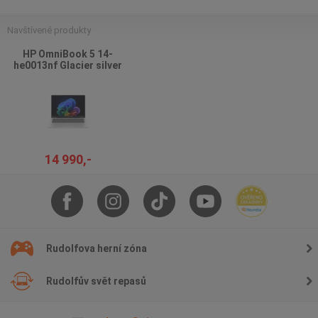
Navštívené produkty
HP OmniBook 5 14-
he0013nf Glacier silver
14 990,-
Rudolfova herní zóna
Rudolfův svět repasů