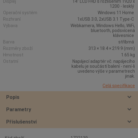
Displej
14" LCD FHD s rozlišením 1920 x
1200 - lesklý
Operační systém
Windows 11 Home
Rozhraní
1xUSB 3.0, 2xUSB 3.1 Type-C
Výbava
Webkamera, Windows Hello, WiFi,
bluetooth, podsvícená
klávesnice
Barva
stříbrná
Rozměry zboží
313 × 18.4 × 219.9 (mm)
Hmotnost
1.65 kg
Ostatní
Napájecí adaptér vč. napájecího
kabelu je součástí balení - není-li
uvedeno výše v parametrech
jinak.
Celá specifikace
Popis
Parametry
Příslušenství