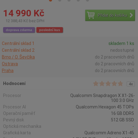
14 990 Kč
Přidat do košíku
12 388,43 Kč bez DPH
doprava zdarma
poslední kus
Centrální sklad 1
skladem 1 ks
Centrální sklad 2
nedostupné
Brno / O. Ševčíka
do 2 pracovních dnů
Ostrava
do 2 pracovních dnů
Praha
do 2 pracovních dnů
Hodnocení
4x
Procesor
Qualcomm Snapdragon X X1-26-
100 3.0 GHz
Procesor AI
Qualcomm Hexagon 45 TOPs
Operační paměť
16 GB DDR5
Pevný disk
512 GB SSD
Optická mechanika
-
Grafická karta
Qualcomm Adreno X1-45