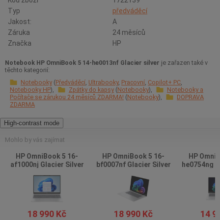
Kód zboží
1722139
Typ
předváděcí
Jakost:
A
Záruka
24 měsíců
Značka
HP
Notebook HP OmniBook 5 14-he0013nf Glacier silver
je zařazen také v
těchto kategorií:
Notebooky
Předváděcí
Ultrabooky
Pracovní
Copilot+ PC
Notebooky HP
Zpátky do kapsy
Notebooky
Notebooky a
Počítače se zárukou 24 měsíců ZDARMA!
Notebooky
DOPRAVA
ZDARMA
High-contrast mode
Mohlo by vás zajímat
HP OmniBook 5 16-
HP OmniBook 5 16-
HP OmniB
af1000nj Glacier Silver
bf0007nf Glacier Silver
he0754ng Gl
18 990 Kč
18 990 Kč
14 9