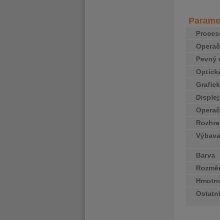
Paramet
Proces
Operač
Pevný 
Optick
Grafick
Disple
Operač
Rozhra
Výbav
Barva
Rozměr
Hmotn
Ostatn