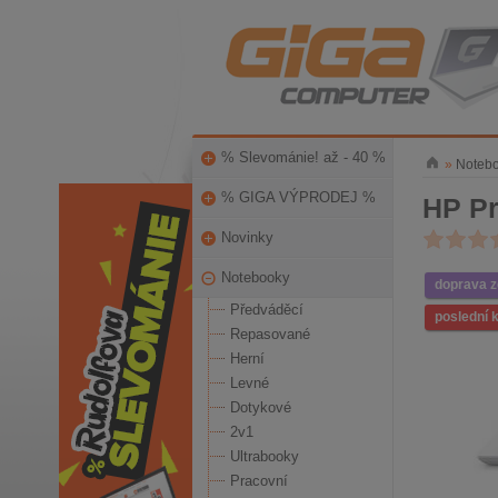
% Slevománie! až - 40 %
»
Noteb
% GIGA VÝPRODEJ %
HP P
Novinky
Notebooky
doprava 
Předváděcí
poslední 
Repasované
Herní
Levné
Dotykové
2v1
Ultrabooky
Pracovní