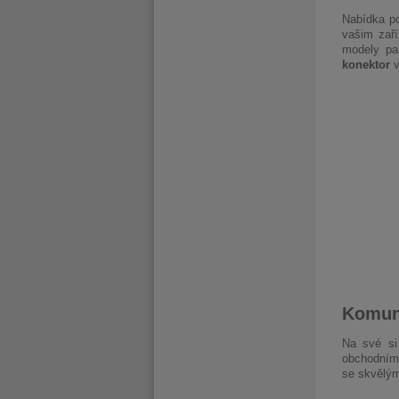
Nabídka p
vašim zař
modely pa
konektor
v
Komuni
Na své si 
obchodními
se skvělý