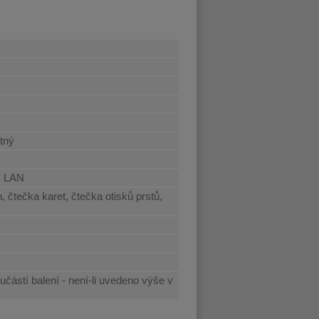
atný
, LAN
 čtečka karet, čtečka otisků prstů,
učástí balení - není-li uvedeno výše v