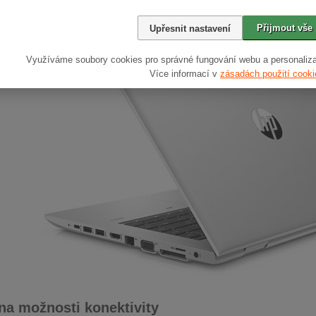
ožnosti zabezpečení a správy pro vaše podnikání.
Přijmout vše
Upřesnit nastavení
Využíváme soubory cookies pro správné fungování webu a personaliza
Více informací v
zásadách použití cooki
na možnosti konektivity