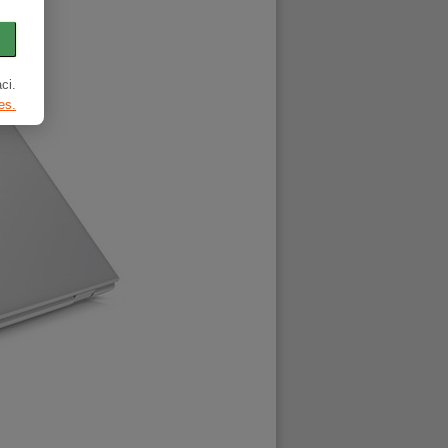
ci.
es.