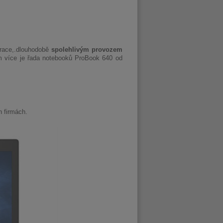
urace,.dlouhodobě
spolehlivým provozem
 více je řada notebooků ProBook 640 od
 firmách.