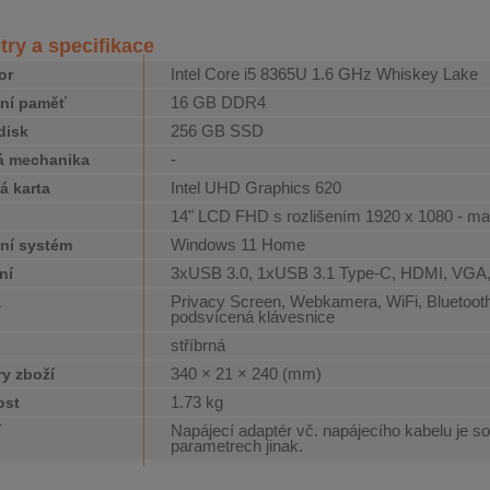
ry a specifikace
Intel Core i5 8365U 1.6 GHz Whiskey Lake
or
16 GB DDR4
ní paměť
256 GB SSD
disk
-
á mechanika
Intel UHD Graphics 620
á karta
14" LCD FHD s rozlišením 1920 x 1080 - m
j
Windows 11 Home
ní systém
3xUSB 3.0, 1xUSB 3.1 Type-C, HDMI, VGA
ní
Privacy Screen, Webkamera, WiFi, Bluetooth,
a
podsvícená klávesnice
stříbrná
340 × 21 × 240 (mm)
y zboží
1.73 kg
ost
Napájecí adaptér vč. napájecího kabelu je so
í
parametrech jinak.