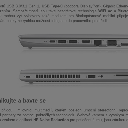
ortů USB 3.0/3.1 Gen 1,
USB Type-C
(podpora DisplayPort), Gigabit Ethern
ízením. Samozřejmostí jsou také bezdrátové technologie
WiFi ac
a Blueto
k mohou výt vybaveny také modulem pro širokopásmové mobilní připo
ám poskytne rychlou možnost integrace do pracovního prostředí.
kujte a bavte se
přijdou i milovníci multimédií, kterým poslech umocní stereofonní repro
 partnery za pomoci pokročilých technologií. Webová kamera s vysokým roz
m zvukem a aplikací
HP Noise Reduction
pro potlačení šumu, jsou zárukou 