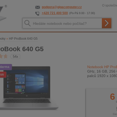
O společno
podpora@gigacomputer.cz
+420 721 400 500
(Po-Pá 9.00 - 17.00)
ooky
»
HP ProBook 640 G5
roBook 640 G5
54x
Notebook HP Pro
zdarma
GHz, 16 GB, 256 
kus
palců 1920 x 108
6
Ce