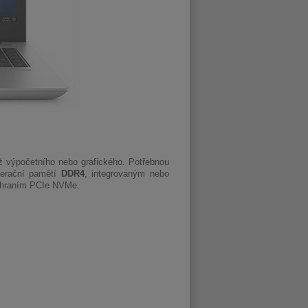
již výpočetního nebo grafického. Potřebnou
erační pamětí
DDR4
, integrovaným nebo
ozhraním PCIe NVMe.