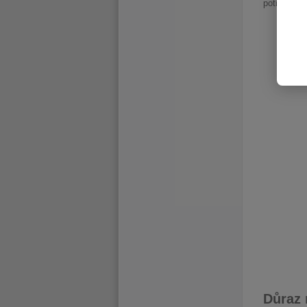
potřebné m
Důraz 