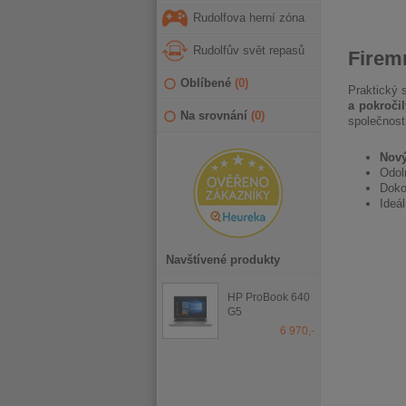
Rudolfova herní zóna
Rudolfův svět repasů
Firem
Oblíbené
(
0
)
Praktický 
a pokroči
Na srovnání
(
0
)
společnost
Nový
Odol
Doko
Ideá
Navštívené produkty
HP ProBook 640
G5
6 970,-