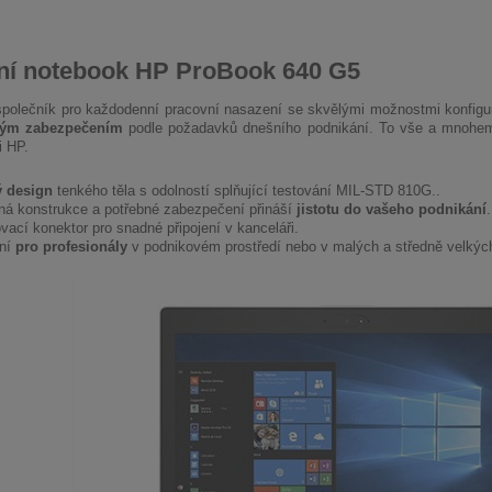
ní notebook HP ProBook 640 G5
společník pro každodenní pracovní nasazení se skvělými možnostmi konfig
lým zabezpečením
podle požadavků dnešního podnikání. To vše a mnohem
i HP.
 design
tenkého těla s odolností splňující testování MIL-STD 810G..
ná konstrukce a potřebné zabezpečení přináší
jistotu do vašeho podnikání
.
vací konektor pro snadné připojení v kanceláři.
lní
pro profesionály
v podnikovém prostředí nebo v malých a středně velkých