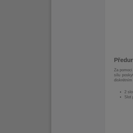
Předur
Za pomoci 
sílu posky
diskrétním
2 sl
Slot