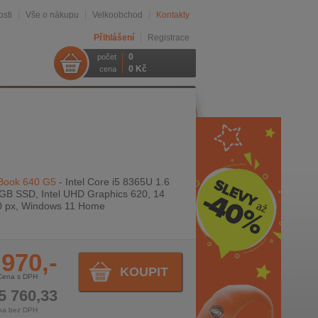
sti
Vše o nákupu
Velkoobchod
Kontakty
Přihlášení
Registrace
0
počet
0 Kč
cena
Book 640 G5
- Intel Core i5 8365U 1.6
GB SSD, Intel UHD Graphics 620, 14
0 px, Windows 11 Home
 970,-
KOUPIT
Cena s DPH
5 760,33
na bez DPH