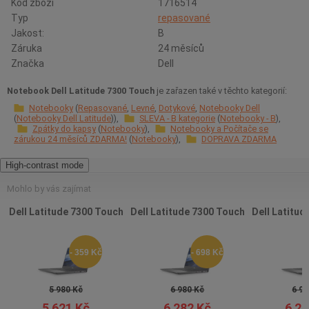
Kód zboží
1716514
Typ
repasované
Jakost:
B
Záruka
24 měsíců
Značka
Dell
Notebook Dell Latitude 7300 Touch
je zařazen také v těchto kategorií:
Notebooky
Repasované
Levné
Dotykové
Notebooky Dell
Notebooky Dell Latitude
SLEVA - B kategorie
Notebooky - B
Zpátky do kapsy
Notebooky
Notebooky a Počítače se
zárukou 24 měsíců ZDARMA!
Notebooky
DOPRAVA ZDARMA
High-contrast mode
Mohlo by vás zajímat
Dell Latitude 7300 Touch
Dell Latitude 7300 Touch
Dell Latitud
- 359 Kč
- 698 Kč
5 980 Kč
6 980 Kč
6 98
5 621 Kč
6 282 Kč
6 28