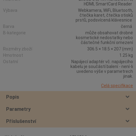
HDMI, SmartCard Reader
Výbava
Webkamera, WiFi, Bluetooth,
čtečka karet, čtečka otisků
prstů, podsvícená klávesnice
Barva
černá
B-kategorie
může obsahovat drobné
kosmetické nedostatky nebo
částečné funkční omezení
Rozměry zboží
306.5 × 18.5 × 207 (mm)
Hmotnost
1.25 kg
Ostatní
Napájecí adaptér vč. napájecího
kabelu je součástí balení - není-li
uvedeno výše v parametrech
jinak.
Celá specifikace
Popis
Parametry
Příslušenství