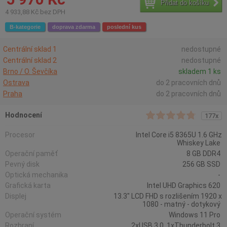
Přidat do košíku
4 933,88 Kč bez DPH
B-kategorie
doprava zdarma
poslední kus
Centrální sklad 1
nedostupné
Centrální sklad 2
nedostupné
Brno / O. Ševčíka
skladem 1 ks
Ostrava
do 2 pracovních dnů
Praha
do 2 pracovních dnů
Hodnocení
177x
Procesor
Intel Core i5 8365U 1.6 GHz
Whiskey Lake
Operační paměť
8 GB DDR4
Pevný disk
256 GB SSD
Optická mechanika
-
Grafická karta
Intel UHD Graphics 620
Displej
13.3" LCD FHD s rozlišením 1920 x
1080 - matný - dotykový
Operační systém
Windows 11 Pro
Rozhraní
2xUSB 3.0, 1xThunderbolt 3,