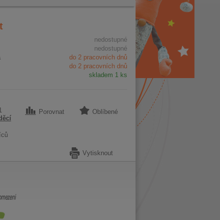
t
nedostupné
nedostupné
a
do 2 pracovních dnů
do 2 pracovních dnů
skladem 1 ks
1
Porovnat
Oblíbené
děcí
íců
Vytisknout