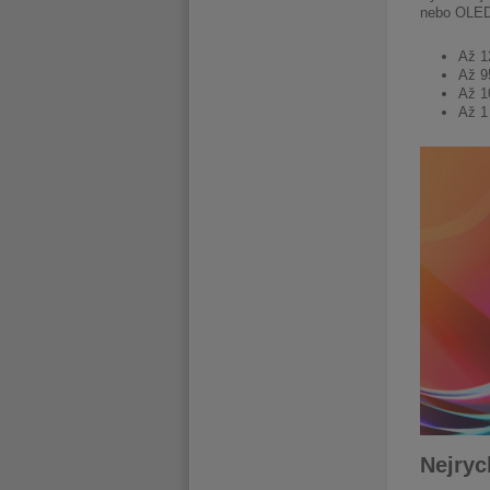
nebo OLED 
Až 1
Až 9
Až 1
Až 1
Nejryc