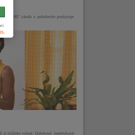
esignu. 180° závěs s položením poskytuje
ci.
es.
chž si můžete vybrat: Dotykové, nedotykové