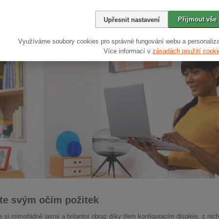
ost a solidnost
Přijmout vše
Upřesnit nastavení
e 14 a 16 AI mají odolné, tenké a lehké hliníkové šasi v ultramoderním d
pohodlí a usnadňuje práci, studium nebo tvůrčí projekty, ať jste kdekoli.
Využíváme soubory cookies pro správné fungování webu a personaliza
Více informací v
zásadách použití cooki
te svým očím požitek
e si mimořádně jasný a brilantní obraz díky třem konfiguracím displeje, z ni