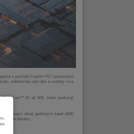
igence s počítači Copilot+ PC vybavenými
vitu, zefektivnily vám den a uvolnily více
 AMD Ryzen™ AI až 400, které poskytují
lý a pohlcující obraz grafických karet AMD
bu,
ou tvorbu obsahu.
ies