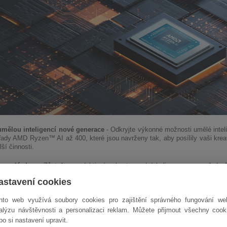
umělou inteligencí nové generace
- Odkryjte výkonné možnosti umělé intel
řady AMD Ryzen™ AI až 400, které jsou navrženy tak, aby posílily vaši kreati
ší činnosti.
po celý den
- Zůstaňte produktivní a bavte se kdekoli s procesory řady
adaptivní výkon, chladný provoz a delší výdrž baterie pro celodenní mobilitu.
astavení cookies
úrovni herní konzole, jen v přenosné formě
- Vychutnejte si ostrý, plynu
nto web využívá soubory cookies pro zajištění správného fungování we
dy 800M, které vám umožní vzrušující hraní her na úrovni konzolí a výkonn
alýzu návštěvnosti a personalizaci reklam. Můžete přijmout všechny cook
bo si nastavení upravit.