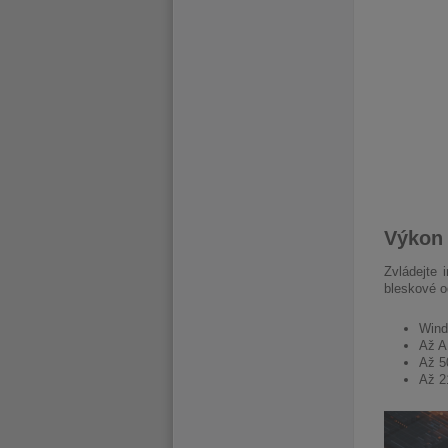
Výkon 
Zvládejte 
bleskové o
Wind
Až A
Až 5
Až 21