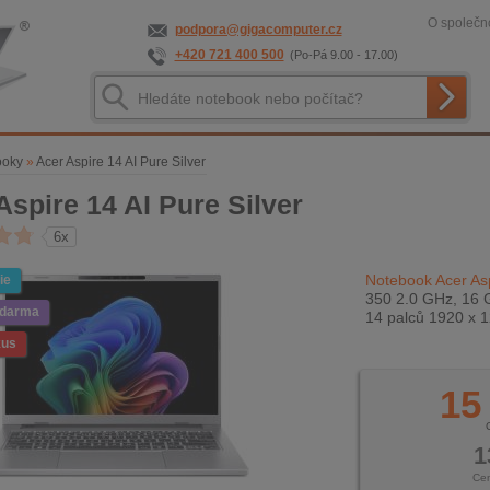
O společno
podpora@gigacomputer.cz
+420 721 400 500
(Po-Pá 9.00 - 17.00)
ooky
»
Acer Aspire 14 AI Pure Silver
Aspire 14 AI Pure Silver
6x
Notebook Acer Asp
ie
350 2.0 GHz, 16
zdarma
14 palců 1920 x 
kus
15
1
Ce