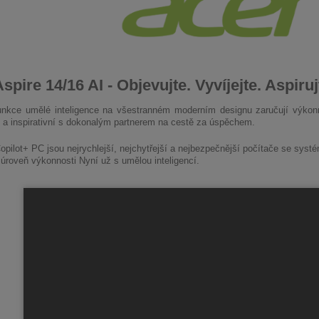
spire 14/16 AI - Objevujte. Vyvíjejte. Aspiruj
 funkce umělé inteligence na všestranném moderním designu zaručují výkonn
í a inspirativní s dokonalým partnerem na cestě za úspěchem.
opilot+ PC jsou nejrychlejší, nejchytřejší a nejbezpečnější počítače se sy
úroveň výkonnosti Nyní už s umělou inteligencí.