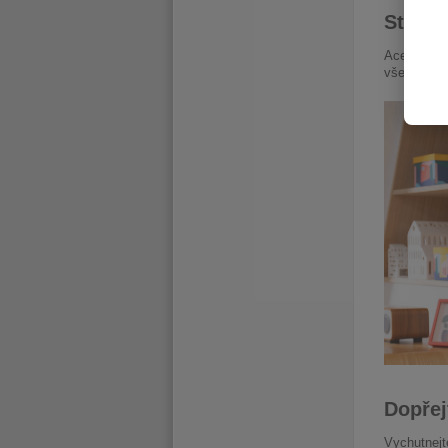
Stylov
Acer Aspir
všestranné 
Dopřej
Vychutnejt