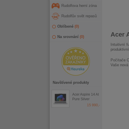
Rudolfova herní zóna
Rudolfův svět repasů
Oblíbené
(
0
)
Acer A
Na srovnání
(
0
)
Intuitivní
produktivn
Počítače C
Vaše nová 
Navštívené produkty
Acer Aspire 14 AI
Pure Silver
15 990,-