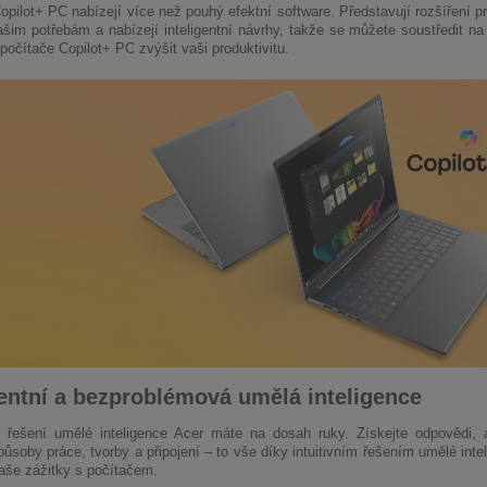
opilot+ PC nabízejí více než pouhý efektní software. Představují rozšíření 
ašim potřebám a nabízejí inteligentní návrhy, takže se můžete soustředit na 
počítače Copilot+ PC zvýšit vaši produktivitu.
gentní a bezproblémová umělá inteligence
ní řešení umělé inteligence Acer máte na dosah ruky. Získejte odpovědi,
způsoby práce, tvorby a připojení – to vše díky intuitivním řešením umělé int
vaše zážitky s počítačem.