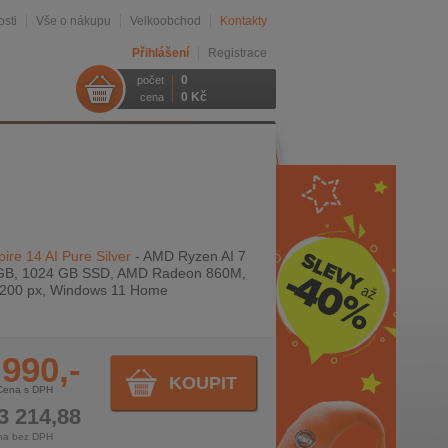
sti
Vše o nákupu
Velkoobchod
Kontakty
Přihlášení
Registrace
0
počet
0 Kč
cena
ire 14 AI Pure Silver
- AMD Ryzen AI 7
 GB, 1024 GB SSD, AMD Radeon 860M,
1200 px, Windows 11 Home
 990,-
KOUPIT
Cena s DPH
3 214,88
na bez DPH