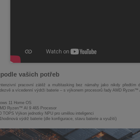
podle vašich potřeb
intenzivní pracovní zátěž a multitasking bez námahy jako nikdy předtím
dezvě a vícedenní výdrži baterie – s výkonem procesorů řady AMD Ryzen™ 
ows 11 Home OS
MD Ryzen™ AI 9 465 Procesor
0 TOPS Výkon jednotky NPU pro umělou inteligenci
hodinová výdrž baterie (dle konfigurace, stavu baterie a využití)