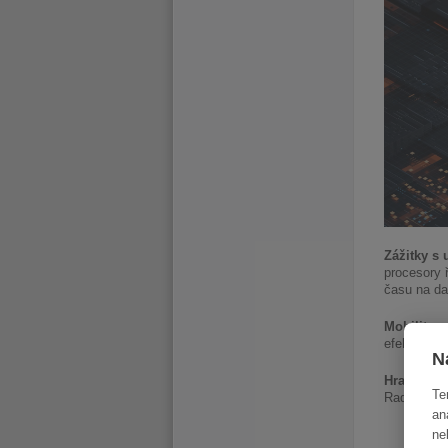
Zážitky s 
procesory 
času na dal
Mobilita 
efektivní, 
N
Hraní na 
Te
Radeon™ řa
an
ne