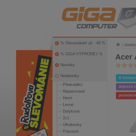
% Slevománie! až - 40 %
»
Noteb
% GIGA VÝPRODEJ %
Acer 
Novinky
Notebooky
B-kategor
Předváděcí
doprava 
Repasované
poslední 
Herní
Levné
Dotykové
2v1
Ultrabooky
Pracovní