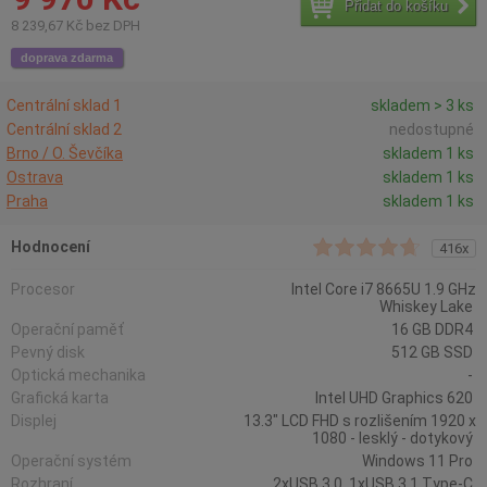
Přidat do košíku
8 239,67 Kč bez DPH
doprava zdarma
Centrální sklad 1
skladem > 3 ks
Centrální sklad 2
nedostupné
Brno / O. Ševčíka
skladem 1 ks
Ostrava
skladem 1 ks
Praha
skladem 1 ks
Hodnocení
416x
Procesor
Intel Core i7 8665U 1.9 GHz
Whiskey Lake
Operační paměť
16 GB DDR4
Pevný disk
512 GB SSD
Optická mechanika
-
Grafická karta
Intel UHD Graphics 620
Displej
13.3" LCD FHD s rozlišením 1920 x
1080 - lesklý - dotykový
Operační systém
Windows 11 Pro
Rozhraní
2xUSB 3.0, 1xUSB 3.1 Type-C,