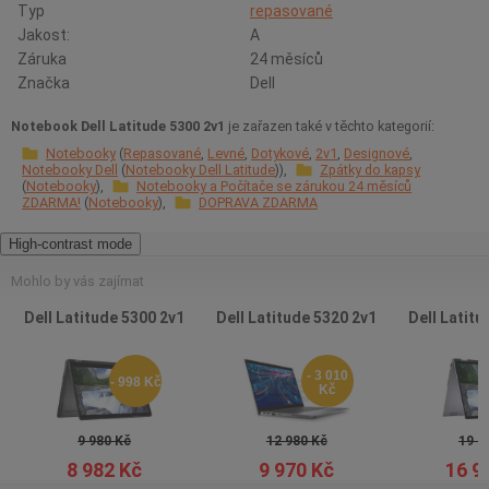
Typ
repasované
Jakost:
A
Záruka
24 měsíců
Značka
Dell
Notebook Dell Latitude 5300 2v1
je zařazen také v těchto kategorií:
Notebooky
Repasované
Levné
Dotykové
2v1
Designové
Notebooky Dell
Notebooky Dell Latitude
Zpátky do kapsy
Notebooky
Notebooky a Počítače se zárukou 24 měsíců
ZDARMA!
Notebooky
DOPRAVA ZDARMA
High-contrast mode
Mohlo by vás zajímat
Dell Latitude 5300 2v1
Dell Latitude 5320 2v1
Dell Latitu
- 3 010
- 998 Kč
Kč
9 980 Kč
12 980 Kč
19 9
8 982 Kč
9 970 Kč
16 9