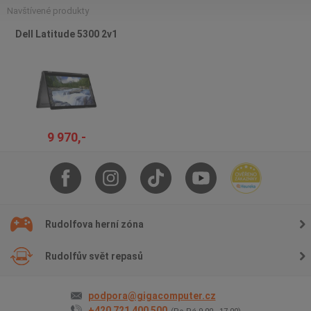
Navštívené produkty
Dell Latitude 5300 2v1
9 970,-
Rudolfova herní zóna
Rudolfův svět repasů
podpora@gigacomputer.cz
+420 721 400 500