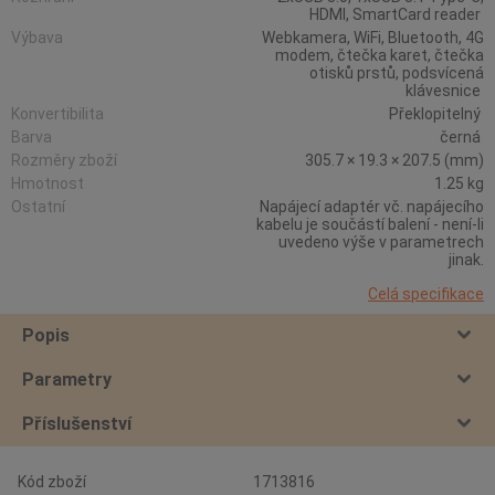
HDMI, SmartCard reader
Výbava
Webkamera, WiFi, Bluetooth, 4G
modem, čtečka karet, čtečka
otisků prstů, podsvícená
klávesnice
Konvertibilita
Překlopitelný
Barva
černá
Rozměry zboží
305.7 × 19.3 × 207.5 (mm)
Hmotnost
1.25 kg
Ostatní
Napájecí adaptér vč. napájecího
kabelu je součástí balení - není-li
uvedeno výše v parametrech
jinak.
Celá specifikace
Popis
Parametry
Příslušenství
Kód zboží
1713816