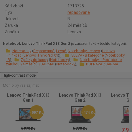
Kód zboží
1713725
Typ
repasované
Jakost:
B
Záruka
24 měsíců
Značka
Lenovo
Notebook Lenovo ThinkPad X13 Gen 2
je zařazen také v těchto kategorií:
Notebooky
Repasované
Levné
Notebooky Lenovo
Lenovo
Thinkpad
Lenovo ThinkPad X1
SLEVA - B kategorie
Notebooky
- B
Zpátky do kapsy
Notebooky
Notebooky a Počítače se
zárukou 24 měsíců ZDARMA!
Notebooky
DOPRAVA ZDARMA
High-contrast mode
Mohlo by vás zajímat
Lenovo ThinkPad X13
Lenovo ThinkPad X13
Lenovo Th
Gen 1
Gen 2
Ge
- 697 Kč
- 474 Kč
6 970 Kč
6 770 Kč
7 98