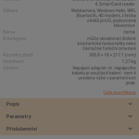
4, SmartCard reader
Výbava
Webkamera, Windows Hello, WiFi,
Bluetooth, 4G modem, čtečka
otisků prstů, podsvícená
klávesnice
Barva
černá
B-kategorie
může obsahovat drobné
kosmetické nedostatky nebo
částečné funkční omezení
Rozměry zboží
305.8 × 18 × 217.1 (mm)
Hmotnost
1.27 kg
Ostatní
Napájecí adaptér vč. napájecího
kabelu je součástí balení - není-li
uvedeno výše v parametrech
jinak.
Celá specifikace
Popis
Parametry
Příslušenství