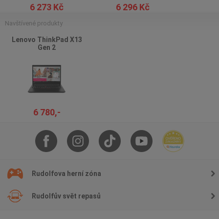
6 273 Kč
6 296 Kč
Navštívené produkty
Lenovo ThinkPad X13
Gen 2
6 780,-
Rudolfova herní zóna
Rudolfův svět repasů