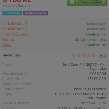
Přidat do košíku
5 603,31 Kč bez DPH
B-kategorie
doprava zdarma
Centrální sklad 1
nedostupné
Centrální sklad 2
nedostupné
Brno / O. Ševčíka
skladem 1 ks
Ostrava
do 2 pracovních dnů
Praha
skladem 1 ks
Hodnocení
94x
Procesor
Intel Core i5 1135G7 2.4 GHz
Tiger Lake
Operační paměť
8 GB DDR4
Pevný disk
256 GB SSD
Optická mechanika
-
Grafická karta
Intel Iris Xe Graphics
Displej
13.3" LCD FHD s rozlišením 1920 x
1200 - matný
Operační systém
Windows 11 Pro
Rozhraní
2xUSB 3.0, HDMI, 2xThunderbolt