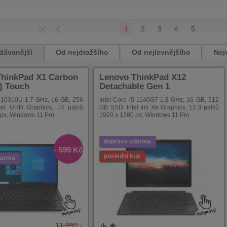
1
2
3
4
5
EDCHOZÍ
POSLEDNÍ
dávanější
Od nejdražšího
Od nejlevnějšího
Nej
ThinkPad X1 Carbon
Lenovo ThinkPad X12
.) Touch
Detachable Gen 1
5 10310U 1.7 GHz, 16 GB, 256
Intel Core i5 1140G7 1.8 GHz, 16 GB, 512
tel UHD Graphics, 14 palců
GB SSD, Intel Iris Xe Graphics, 12.3 palců
px, Windows 11 Pro
1920 x 1280 px, Windows 11 Pro
doprava zdarma
- 599 Kč
poslední kus
darma
11 990,-
NÍ
ENÉ