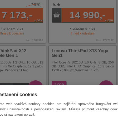
7 970,-
NÍ
ENÉ
7 173,-
14 990,-
s DPH
s DPH
Skladem 2 ks
Skladem > 3 ks
Ihned k odeslání
Ihned k odeslání
Kód:
1688503
Kód:
1747142
ThinkPad X12
Lenovo ThinkPad X13 Yoga
le Gen 1
Gen1
7 1160G7 1.2 GHz, 16 GB, 512
Intel Core i5 10210U 1.6 GHz, 8 GB, 256
l Iris Xe Graphics, 12.3 palců
GB SSD, Intel UHD Graphics, 13.3 palců
px, Windows 11 Pro
1920 x 1080 px, Windows 11 Pro
akce
- 2 378
- 839 Kč
Kč
e
B-kategorie
astavení cookies
darma
doprava zdarma
nto web využívá soubory cookies pro zajištění správného fungování we
alýzu návštěvnosti a personalizaci reklam. Můžete přijmout všechny cook
bo si nastavení upravit.