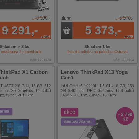
9 990,-
5 970,-
NÍ
ENÉ
9 291,-
5 373,-
s DPH
s DPH
Skladem > 3 ks
Skladem 1 ks
k odběru na
2
pobočkách
Ihned k odběru na pobočce
Ostrava
Kód:
1701074
Kód:
1688984
ThinkPad X1 Carbon
Lenovo ThinkPad X13 Yoga
ouch
Gen1
5 1145G7 2.6 GHz, 16 GB, 512
Intel Core i5 10210U 1.6 GHz, 8 GB, 256
l Iris Xe Graphics, 14 palců
GB SSD, Intel UHD Graphics, 13.3 palců
px, Windows 11 Pro
1920 x 1080 px, Windows 11 Pro
akce
darma
- 2 798
Kč
doprava zdarma