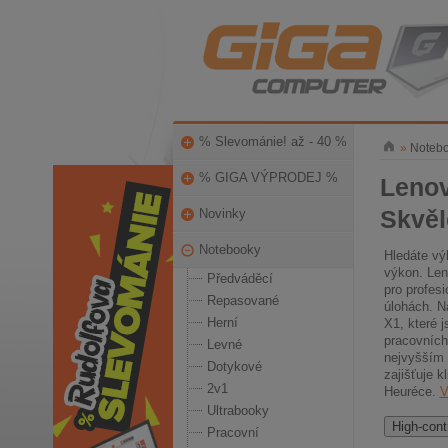
% Slevománie! až - 40 %
»
Noteb
% GIGA VÝPRODEJ %
Lenov
Skvěl
Novinky
Notebooky
Hledáte vý
výkon. Len
Předváděcí
pro profes
Repasované
úlohách. N
Herní
X1, které 
pracovních
Levné
nejvyšším 
Dotykové
zajišťuje 
2v1
Heuréce.
V
Ultrabooky
High-cont
Pracovní