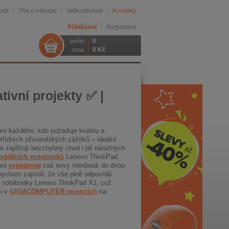
sti
Vše o nákupu
Velkoobchod
Kontakty
Přihlášení
Registrace
0
počet
0 Kč
cena
ivní projekty ✅ |
ro každého, kdo požaduje kvalitu a
ídních uživatelských zážitků – ideální
é zajišťují bezchybný chod i při náročných
váděcích notebooků
Lenovo ThinkPad
pni
expedovat
váš nový notebook do dvou
ychom zajistili, že vše plně odpovídá
ré notebooky Lenovo ThinkPad X1, což
mi v
GIGACOMPUTER recenzích
na