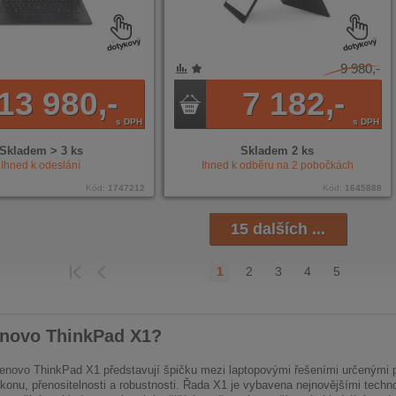
9 980,-
NÍ
ENÉ
13 980,-
7 182,-
s DPH
s DPH
Skladem > 3 ks
Skladem 2 ks
Ihned k odeslání
Ihned k odběru na
2
pobočkách
Kód:
1747212
Kód:
1645888
15 dalších ...
1
2
3
4
5
EDCHOZÍ
POSLEDNÍ
enovo ThinkPad X1?
novo ThinkPad X1 představují špičku mezi laptopovými řešeními určenými pro 
onu, přenositelnosti a robustnosti. Řada X1 je vybavena nejnovějšími technolo