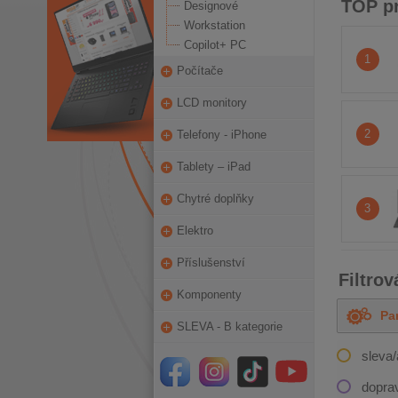
TOP p
Designové
Workstation
Copilot+ PC
1
Počítače
LCD monitory
2
Telefony - iPhone
Tablety – iPad
Chytré doplňky
3
Elektro
Příslušenství
Filtrov
Komponenty
Pa
OD
SLEVA - B kategorie
sleva
dopra