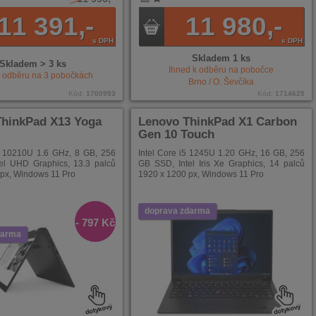
11 391,-
11 980,-
s DPH
s DPH
Skladem 1 ks
Skladem > 3 ks
Ihned k odběru na pobočce
k odběru na
3
pobočkách
Brno / O. Ševčíka
Kód:
1700993
Kód:
1714625
ThinkPad X13 Yoga
Lenovo ThinkPad X1 Carbon
Gen 10 Touch
i5 10210U 1.6 GHz, 8 GB, 256
Intel Core i5 1245U 1.20 GHz, 16 GB, 256
el UHD Graphics, 13.3 palců
GB SSD, Intel Iris Xe Graphics, 14 palců
px, Windows 11 Pro
1920 x 1200 px, Windows 11 Pro
doprava zdarma
- 797 Kč
darma