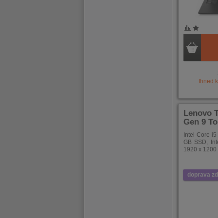
POROVNÁNÍ
OBLÍBENÉ
POROVNÁ
OBLÍB
Ihned 
Lenovo 
Gen 9 T
Intel Core i
GB SSD, Inte
1920 x 1200 
doprava z