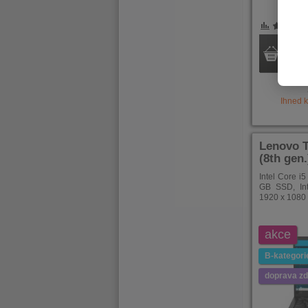
POROVNÁNÍ
OBLÍBENÉ
POROVNÁ
OBLÍB
Ihned 
Lenovo 
(8th gen
Intel Core i
GB SSD, In
1920 x 1080 
akce
B-kategori
doprava z