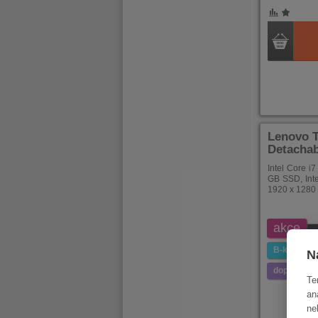
POROVNÁNÍ
OBLÍBENÉ
POROVNÁ
OBLÍB
Lenovo 
Detachab
Intel Core i
GB SSD, Inte
1920 x 1280 
akce
B-kategori
N
doprava z
Te
an
ne