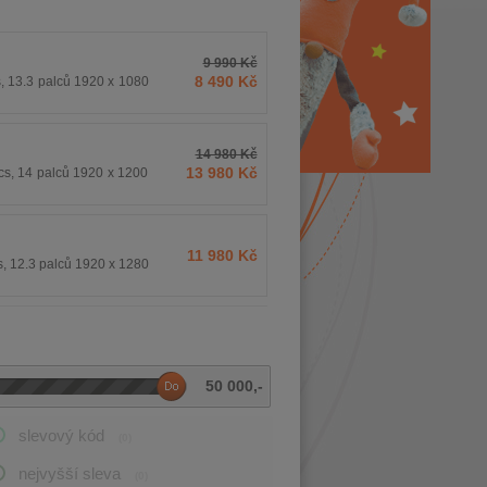
9 990 Kč
8 490 Kč
, 13.3 palců 1920 x 1080
14 980 Kč
13 980 Kč
ics, 14 palců 1920 x 1200
11 980 Kč
s, 12.3 palců 1920 x 1280
50 000
,-
slevový kód
(0)
nejvyšší sleva
(0)