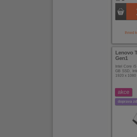
Ihned 
Lenovo 
Gen1
Intel Core 
GB SSD, Int
1920 x 1080 
akce
doprava z