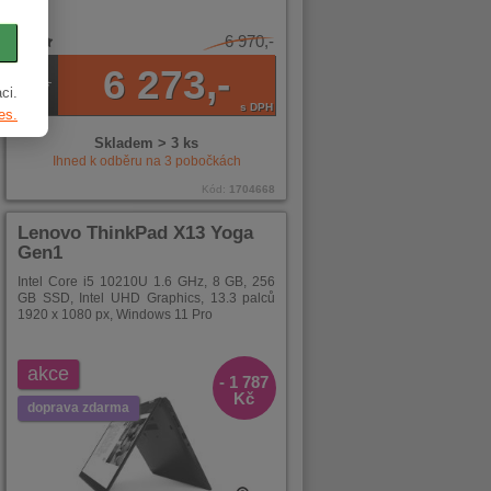
6 970,-
6 273,-
ci.
s DPH
es.
Skladem > 3 ks
Ihned k odběru na
3
pobočkách
Kód:
1704668
Lenovo ThinkPad X13 Yoga
Gen1
Intel Core i5 10210U 1.6 GHz, 8 GB, 256
GB SSD, Intel UHD Graphics, 13.3 palců
1920 x 1080 px, Windows 11 Pro
akce
- 1 787
Kč
doprava zdarma