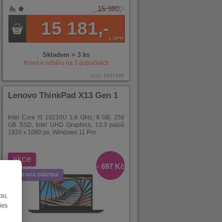
15 980,-
15 181,-
s DPH
Skladem > 3 ks
Ihned k odběru na
3
pobočkách
Kód:
1537339
Lenovo ThinkPad X13 Gen 1
Intel Core i5 10210U 1.6 GHz, 8 GB, 256
GB SSD, Intel UHD Graphics, 13.3 palců
1920 x 1080 px, Windows 11 Pro
akce
- 697 Kč
doprava zdarma
bu,
ies