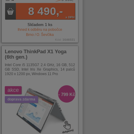
8 490,-
s DPH
Skladem 1 ks
Ihned k odběru na pobočce
Brno / O. Ševčíka
Kód:
1646021
Lenovo ThinkPad X1 Yoga
(6th gen.)
Intel Core i5 1135G7 2.4 GHz, 16 GB, 512
GB SSD, Intel Iris Xe Graphics, 14 palců
1920 x 1200 px, Windows 11 Pro
akce
- 799 Kč
doprava zdarma