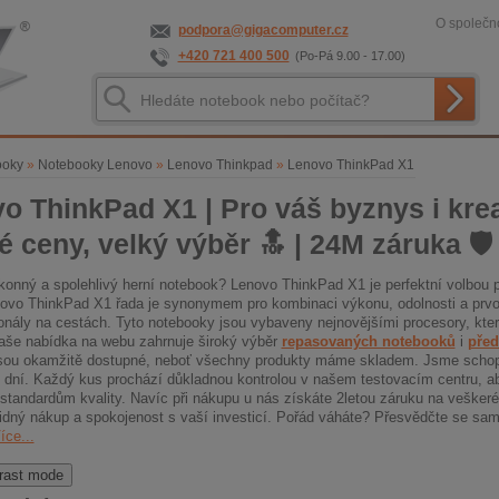
O společno
podpora@gigacomputer.cz
+420 721 400 500
(Po-Pá 9.00 - 17.00)
ooky
»
Notebooky Lenovo
»
Lenovo Thinkpad
»
Lenovo ThinkPad X1
o ThinkPad X1 | Pro váš byznys i kreat
é ceny, velký výběr 🔝 | 24M záruka 🛡️
konný a spolehlivý herní notebook? Lenovo ThinkPad X1 je perfektní volbou p
ovo ThinkPad X1 řada je synonymem pro kombinaci výkonu, odolnosti a prvotř
ionály na cestách. Tyto notebooky jsou vybaveny nejnovějšími procesory, kter
aše nabídka na webu zahrnuje široký výběr
repasovaných notebooků
i
před
jsou okamžitě dostupné, neboť všechny produkty máme skladem. Jsme scho
 dní. Každý kus prochází důkladnou kontrolou v našem testovacím centru, ab
standardům kvality. Navíc při nákupu u nás získáte 2letou záruku na veške
klidný nákup a spokojenost s vaší investicí. Pořád váháte? Přesvědčte se sa
íce...
rast mode