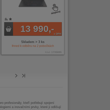
13 990,-
s DPH
Skladem > 3 ks
Ihned k odběru na
2
pobočkách
Kód:
1735895
profesionály, kteří potřebují spojení
giemi a inovačními prvky, které ji odlišují