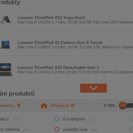
rodukty
Lenovo ThinkPad X13 Yoga Gen1
Intel Core i5 10310U 1.7 GHz, 16 GB, 512 GB SSD, Intel UHD Graphics
px, Windows 11 Pro
Lenovo ThinkPad X1 Carbon Gen 9 Touch
Intel Core i7 1185G7 3.0 GHz, 16 GB, 512 GB SSD, Intel Iris Xe Graph
px, Windows 11 Pro
Lenovo ThinkPad X12 Detachable Gen 1
Intel Core i5 1140G7 1.8 GHz, 16 GB, 512 GB SSD, Intel Iris Xe Graphic
px, Windows 11 Pro
ání produktů
rametry
Prodejny
5 300
,-
DO
/akce
B-kategorie
(37)
(45)
va zdarma
poslední kus
(75)
(29)