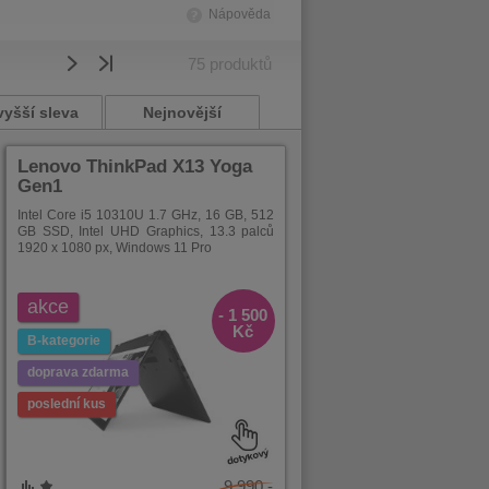
Nápověda
75
produktů
vyšší sleva
Nejnovější
Lenovo ThinkPad X13 Yoga
Gen1
Intel Core i5 10310U 1.7 GHz, 16 GB, 512
GB SSD, Intel UHD Graphics, 13.3 palců
1920 x 1080 px, Windows 11 Pro
akce
- 1 500
Kč
B-kategorie
doprava zdarma
poslední kus
9 990,-