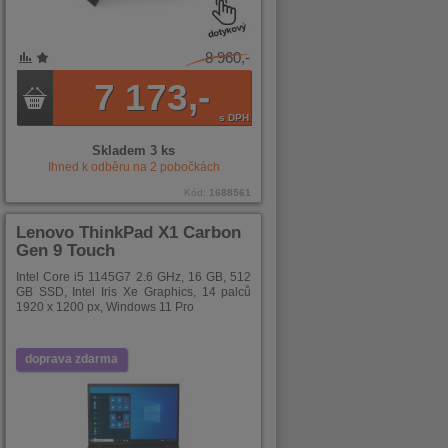
8 960,-
7 173,-
s DPH
Skladem 3 ks
Ihned k odběru na
2
pobočkách
Kód:
1688561
Lenovo ThinkPad X1 Carbon
Gen 9 Touch
Intel Core i5 1145G7 2.6 GHz, 16 GB, 512
GB SSD, Intel Iris Xe Graphics, 14 palců
1920 x 1200 px, Windows 11 Pro
doprava zdarma