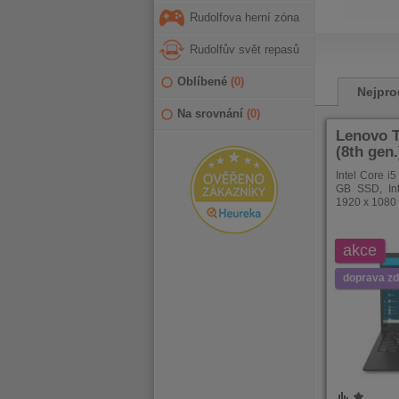
Rudolfova herní zóna
Rudolfův svět repasů
PRVNÍ
PŘEDCHOZÍ
PŘ
Oblíbené
(
0
)
Nejpro
Na srovnání
(
0
)
Lenovo 
(8th gen
Intel Core i
GB SSD, In
1920 x 1080 
akce
doprava z
POROVNÁNÍ
OBLÍBENÉ
POROVNÁ
OBLÍB