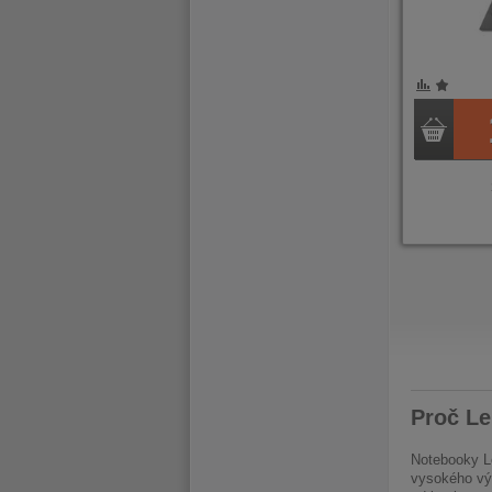
POROVNÁNÍ
OBLÍBENÉ
POROVNÁ
OBLÍB
PRVNÍ
PŘEDCHOZÍ
PŘ
Proč L
Notebooky Le
vysokého výk