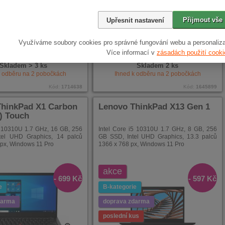
11 980,-
8 480,-
NÍ
ENÉ
Přijmout vše
Upřesnit nastavení
11 141,-
6 102,-
Využíváme soubory cookies pro správné fungování webu a personaliza
s DPH
s DPH
Více informací v
zásadách použití cooki
Skladem > 3 ks
Skladem 2 ks
k odběru na
2
pobočkách
Ihned k odběru na
2
pobočkách
Kód:
1714638
Kód:
1645899
ThinkPad X1 Carbon
Lenovo ThinkPad X13 Gen 1
.) Touch
5 10310U 1.7 GHz, 16 GB, 256
Intel Core i5 10310U 1.7 GHz, 8 GB, 256
tel UHD Graphics, 14 palců
GB SSD, Intel UHD Graphics, 13.3 palců
px, Windows 11 Pro
1366 x 768 px, Windows 11 Pro
akce
- 699 Kč
- 597 Kč
e
B-kategorie
darma
doprava zdarma
poslední kus