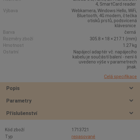
4, SmartCard reader
Výbava
Webkamera, Windows Hello, WiFi,
Bluetooth, 4G modem, čtečka
otisků prstů, podsvícená
klávesnice
Barva
černá
Rozměry zboží
305.8 × 18 × 217.1 (mm)
Hmotnost
1.27 kg
Ostatní
Napájecí adaptér vč. napájecího
kabelu je součástí balení - není-li
uvedeno výše v parametrech
jinak.
Celá specifikace
Popis
Parametry
Příslušenství
Kód zboží
1713721
Typ
repasované