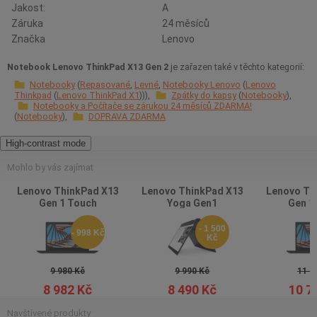
Jakost:
A
Záruka
24 měsíců
Značka
Lenovo
Notebook Lenovo ThinkPad X13 Gen 2
je zařazen také v těchto kategorií:
Notebooky
Repasované
Levné
Notebooky Lenovo
Lenovo
Thinkpad
Lenovo ThinkPad X1
Zpátky do kapsy
Notebooky
Notebooky a Počítače se zárukou 24 měsíců ZDARMA!
Notebooky
DOPRAVA ZDARMA
High-contrast mode
Mohlo by vás zajímat
Lenovo ThinkPad X13
Lenovo ThinkPad X13
Lenovo Th
Gen 1 Touch
Yoga Gen1
Gen 1
- 1 500
- 998 Kč
Kč
9 980 Kč
9 990 Kč
11 9
8 982 Kč
8 490 Kč
10 7
Navštívené produkty