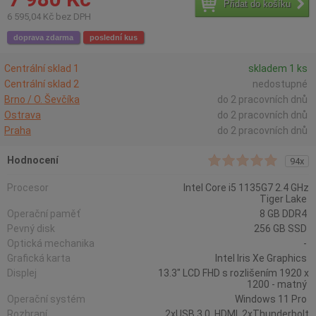
Přidat do košíku
6 595,04 Kč bez DPH
doprava zdarma
poslední kus
Centrální sklad 1
skladem 1 ks
Centrální sklad 2
nedostupné
Brno / O. Ševčíka
do 2 pracovních dnů
Ostrava
do 2 pracovních dnů
Praha
do 2 pracovních dnů
Hodnocení
94x
Procesor
Intel Core i5 1135G7 2.4 GHz
Tiger Lake
Operační paměť
8 GB DDR4
Pevný disk
256 GB SSD
Optická mechanika
-
Grafická karta
Intel Iris Xe Graphics
Displej
13.3" LCD FHD s rozlišením 1920 x
1200 - matný
Operační systém
Windows 11 Pro
Rozhraní
2xUSB 3.0, HDMI, 2xThunderbolt