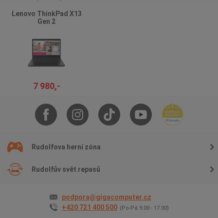
Lenovo ThinkPad X13
Gen 2
7 980,-
Rudolfova herní zóna
Rudolfův svět repasů
podpora@gigacomputer.cz
+420 721 400 500
(Po-Pá 9.00 - 17.00)