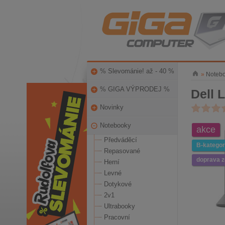
% Slevománie! až - 40 %
»
Noteb
% GIGA VÝPRODEJ %
Dell 
Novinky
Notebooky
akce
Předváděcí
B-kategor
Repasované
doprava 
Herní
Levné
Dotykové
2v1
Ultrabooky
Pracovní