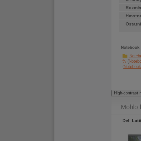
Rozměr
Hmotn
Ostatn
Notebook 
Noteb
%
Noteb
Notebook
High-contrast
Mohlo 
Dell Latitude 7410 Touch
Dell Latitude 7410 Touch
Dell Lat