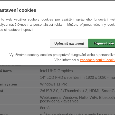
 Dell Latitude řady 7000 představují zařízení se špičkovou přenositelno
í. Řada 7410 představuje prémiové řešení nejvyšší kvality pro maximální pr
astavení cookies
 mobilní výkon
nto web využívá soubory cookies pro zajištění správného fungování we
alýzu návštěvnosti a personalizaci reklam. Můžete přijmout všechny cook
ním procesorům Intel Core 10. generace, v kombinaci s operační pamětí D
on, který vás podrží i v náročných aplikacích.
bo si nastavení upravit.
ry a specifikace
Přijmout vše
Upřesnit nastavení
Intel Core i5 10310U 1.7 GHz Comet Lake
or
16 GB DDR4
ní paměť
Využíváme soubory cookies pro správné fungování webu a personaliza
512 GB SSD
disk
Více informací v
zásadách použití cooki
-
á mechanika
Intel UHD Graphics
á karta
14" LCD FHD s rozlišením 1920 x 1080 - ma
j
Windows 11 Pro
ní systém
2xUSB 3.0, 2xThunderbolt 3, HDMI, SmartC
ní
Webkamera, Windows Hello, WiFi, Bluetooth, 
a
podsvícená klávesnice
černá
může obsahovat drobné kosmetické nedosta
gorie