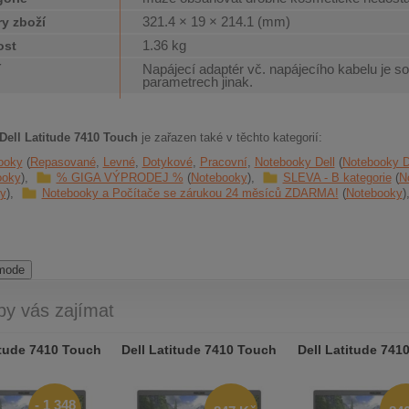
321.4 × 19 × 214.1 (mm)
y zboží
1.36 kg
ost
Napájecí adaptér vč. napájecího kabelu je so
í
parametrech jinak.
Dell Latitude 7410 Touch
je zařazen také v těchto kategorií:
ooky
Repasované
Levné
Dotykové
Pracovní
Notebooky Dell
Notebooky De
ooky
% GIGA VÝPRODEJ %
Notebooky
SLEVA - B kategorie
N
y
Notebooky a Počítače se zárukou 24 měsíců ZDARMA!
Notebooky
 mode
by vás zajímat
itude 7410 Touch
Dell Latitude 7410 Touch
Dell Latitude 741
- 1 348