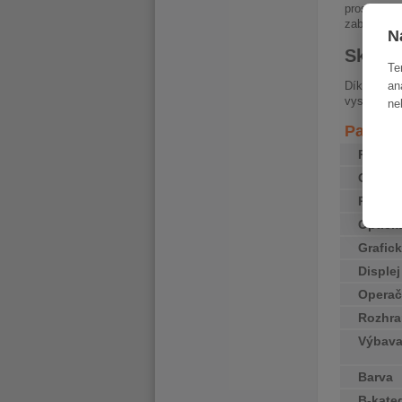
prostředí.
zabezpečen
N
Skvělý
Te
an
Díky moder
vysoký výk
ne
Paramet
Proces
Operač
Pevný 
Optick
Grafick
Disple
Operač
Rozhra
Výbav
Barva
B-kate