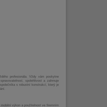
aždého profesionála. Vždy vám poskytne
pravovatelnost, spolehlivost a zahrnuje
společníka s robustní konstrukcí, který je
ání.
, mobilní výkon a použitelnost ve firemním