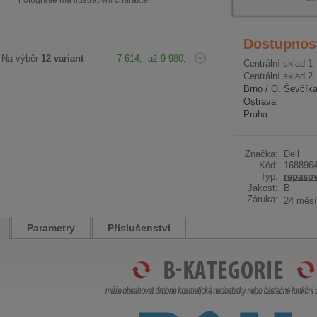
Fotografie má ilustrativní charakter.
Dostupnos
Na výběr
12 variant
7 614,- až 9 980,-
Centrální sklad 1
Centrální sklad 2
Brno / O. Ševčík
Ostrava
Praha
Značka:
Dell
Kód:
168896
Typ:
repaso
Jakost:
B
Záruka:
24 měsí
Parametry
Příslušenství