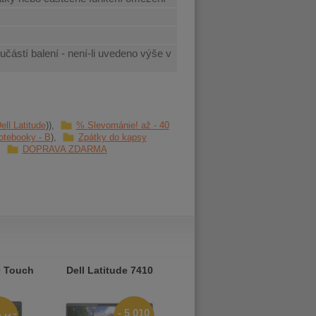
učástí balení - není-li uvedeno výše v
ll Latitude
% Slevománie! až - 40
otebooky - B
Zpátky do kapsy
DOPRAVA ZDARMA
0 Touch
Dell Latitude 7410
Dell Latitude 7410 Touch
- 5 010