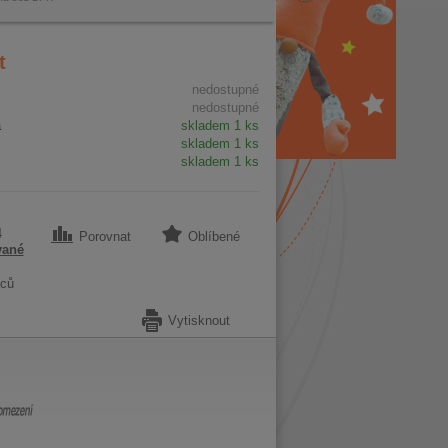
t
nedostupné
nedostupné
a
skladem 1 ks
skladem 1 ks
skladem 1 ks
4
Porovnat
Oblíbené
vané
ců
Vytisknout