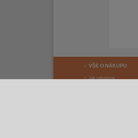
VŠE O NÁKUPU
Jak nakupovat
Vrácení a reklamace
Osobní odběr
Doprava
Způsoby platby
Reklamační řád
Obchodní podmínky