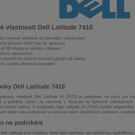
é vlastnosti Dell Latitude 7410
itní výkonný notebook do kanceláře i domácnosti
nný procesor Intel Core 10. generace
Full HD displej se skvělým obrazem
ehlivé zabezpečení
á konektivita včetně možnosti připojit váš telefon
ové, snadno přenosné provedení
oky Dell Latitude 7410
4palcový notebook Dell Latitude 14 (7410) je partnerem na cesty pro k
st a potřebný výkon. Je navržený s důrazem na špičkové zabezpečení, s
lní firemní funkce. V notebooku řady Latitude 14 (7410) získáte elegantního 
aven splnit vaše požadavky a stane se vaším spolehlivým partnerem v podnik
n na podnikání
Dell Latitude jsou systémy, které byly navrženy pro jedinečnou spolehlivost