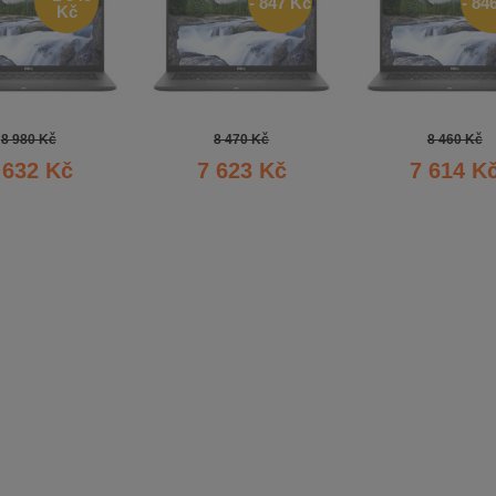
- 847 Kč
- 84
Kč
8 980 Kč
8 470 Kč
8 460 Kč
 632 Kč
7 623 Kč
7 614 K