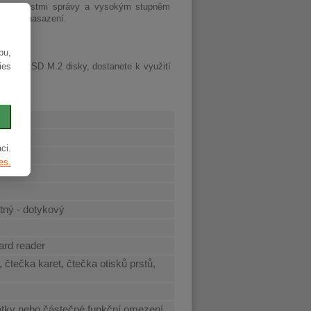
stí, možnostmi správy a vysokým stupněm
acovní nasazení.
bu,
ies
DR4 a SSD M.2 disky, dostanete k využití
ci.
es.
tný - dotykový
ard reader
čtečka karet, čtečka otisků prstů,
tky nebo částečné funkční omezení