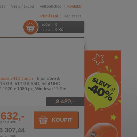
sti
Vše o nákupu
Velkoobchod
Kontakty
Přihlášení
Registrace
0
počet
0 Kč
cena
itude 7410 Touch
- Intel Core i5
16 GB, 512 GB SSD, Intel UHD
ců 1920 x 1080 px, Windows 11 Pro
8 480,-
 632,-
KOUPIT
Cena s DPH
6 307,44
na bez DPH