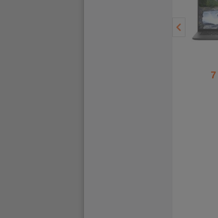
8 470 Kč
9 980 Kč
7