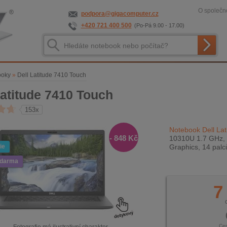
O společno
podpora@gigacomputer.cz
+420 721 400 500
(Po-Pá 9.00 - 17.00)
ooky
»
Dell Latitude 7410 Touch
Latitude 7410 Touch
153x
Notebook Dell Lat
- 848 Kč
10310U 1.7 GHz, 
ie
Graphics, 14 pal
zdarma
7
Ce