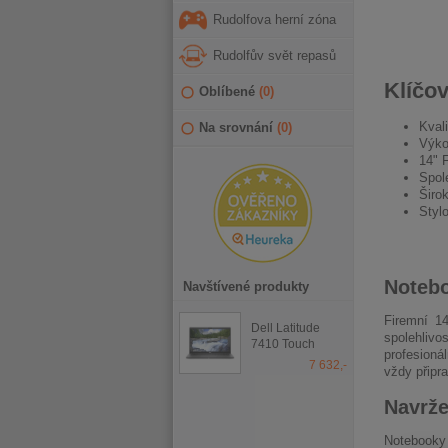
Rudolfova herní zóna
Rudolfův svět repasů
Klíčov
Oblíbené
(
0
)
Kval
Na srovnání
(
0
)
Výko
14" 
Spol
Širok
Styl
Notebo
Navštívené produkty
Firemní 1
Dell Latitude
spolehlivo
7410 Touch
profesioná
7 632,-
vždy připr
Navrže
Notebooky 