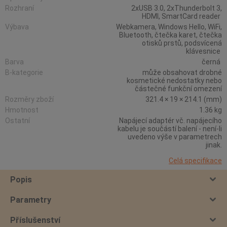
Rozhraní
2xUSB 3.0, 2xThunderbolt 3,
HDMI, SmartCard reader
Výbava
Webkamera, Windows Hello, WiFi,
Bluetooth, čtečka karet, čtečka
otisků prstů, podsvícená
klávesnice
Barva
černá
B-kategorie
může obsahovat drobné
kosmetické nedostatky nebo
částečné funkční omezení
Rozměry zboží
321.4 × 19 × 214.1 (mm)
Hmotnost
1.36 kg
Ostatní
Napájecí adaptér vč. napájecího
kabelu je součástí balení - není-li
uvedeno výše v parametrech
jinak.
Celá specifikace
Popis
Parametry
Příslušenství