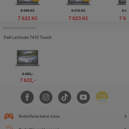
8 980 Kč
8 470 Kč
8 46
7 632 Kč
7 623 Kč
7 61
Navštívené produkty
Dell Latitude 7410 Touch
8 480,-
7 632,-
Rudolfova herní zóna