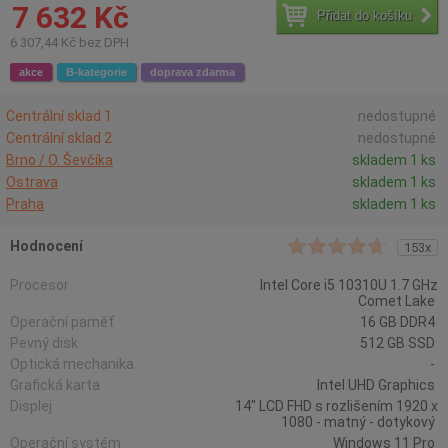
7 632 Kč
Přidat do košíku
6 307,44 Kč bez DPH
akce
B-kategorie
doprava zdarma
Centrální sklad 1
nedostupné
Centrální sklad 2
nedostupné
Brno / O. Ševčíka
skladem 1 ks
Ostrava
skladem 1 ks
Praha
skladem 1 ks
Hodnocení
153x
Procesor
Intel Core i5 10310U 1.7 GHz
Comet Lake
Operační paměť
16 GB DDR4
Pevný disk
512 GB SSD
Optická mechanika
-
Grafická karta
Intel UHD Graphics
Displej
14" LCD FHD s rozlišením 1920 x
1080 - matný - dotykový
Operační systém
Windows 11 Pro