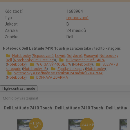
Kód zboží
1688964
Typ
repasované
Jakost:
B
Záruka
24 měsíců
Značka
Dell
Notebook Dell Latitude 7410 Touch
je zařazen také v těchto kategorií:
Notebooky
Repasované
Levné
Dotykové
Pracovní
Notebooky
Dell
Notebooky Dell Latitude
% Slevománie! až - 40 %
Notebooky
% GIGA VÝPRODEJ %
Notebooky
SLEVA - B
kategorie
Notebooky - B
Zpátky do kapsy
Notebooky
Notebooky a Počítače se zárukou 24 měsíců ZDARMA!
Notebooky
DOPRAVA ZDARMA
High-contrast mode
Mohlo by vás zajímat
Dell Latitude 7410 Touch
Dell Latitude 7410 Touch
Dell Latitud
- 1 348
- 847 Kč
Kč