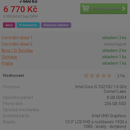
7 660 Kč
6 770 Kč
Přidat do košíku
5 595,04 Kč bez DPH
akce
B-kategorie
doprava zdarma
Centrální sklad 1
skladem 3 ks
Centrální sklad 2
nedostupné
Brno / O. Ševčíka
skladem 2 ks
Ostrava
skladem 1 ks
Praha
skladem 1 ks
Hodnocení
279x
Procesor
Intel Core i5 10210U 1.6 GHz
Comet Lake
Operační paměť
8 GB DDR4
Pevný disk
256 GB SSD
Optická mechanika
-
Grafická karta
Intel UHD Graphics
Displej
13.3" LCD FHD s rozlišením 1920 x
1080 - lesklý - dotykový