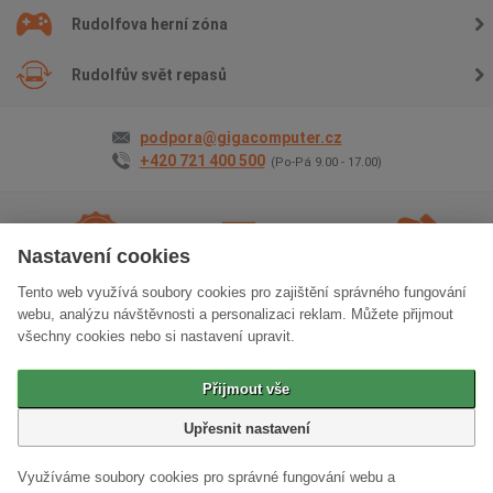
Rudolfova herní zóna
Rudolfův svět repasů
podpora@gigacomputer.cz
+420 721 400 500
(Po-Pá 9.00 - 17.00)
Nastavení cookies
Tento web využívá soubory cookies pro zajištění správného fungování
2 roky záruky
na vše
Doprava
zdarma
Osobní odběr
zdarma
webu, analýzu návštěvnosti a personalizaci reklam. Můžete přijmout
všechny cookies nebo si nastavení upravit.
Klasická verze stránek
Přijmout vše
© 2006 - 2026 GIGACOMPUTER a.s.
Upřesnit nastavení
Využíváme soubory cookies pro správné fungování webu a