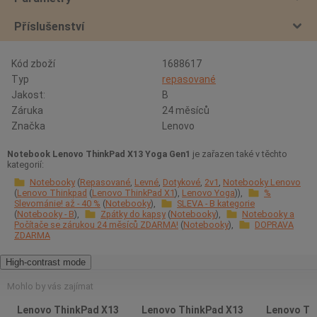
Příslušenství
Kód zboží
1688617
Typ
repasované
Jakost:
B
Záruka
24 měsíců
Značka
Lenovo
Notebook Lenovo ThinkPad X13 Yoga Gen1
je zařazen také v těchto
kategorií:
Notebooky
Repasované
Levné
Dotykové
2v1
Notebooky Lenovo
Lenovo Thinkpad
Lenovo ThinkPad X1
Lenovo Yoga
%
Slevománie! až - 40 %
Notebooky
SLEVA - B kategorie
Notebooky - B
Zpátky do kapsy
Notebooky
Notebooky a
Počítače se zárukou 24 měsíců ZDARMA!
Notebooky
DOPRAVA
ZDARMA
High-contrast mode
Mohlo by vás zajímat
Lenovo ThinkPad X13
Lenovo ThinkPad X13
Lenovo Th