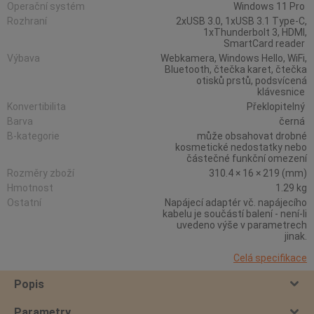
Operační systém
Windows 11 Pro
Rozhraní
2xUSB 3.0, 1xUSB 3.1 Type-C,
1xThunderbolt 3, HDMI,
SmartCard reader
Výbava
Webkamera, Windows Hello, WiFi,
Bluetooth, čtečka karet, čtečka
otisků prstů, podsvícená
klávesnice
Konvertibilita
Překlopitelný
Barva
černá
B-kategorie
může obsahovat drobné
kosmetické nedostatky nebo
částečné funkční omezení
Rozměry zboží
310.4 × 16 × 219 (mm)
Hmotnost
1.29 kg
Ostatní
Napájecí adaptér vč. napájecího
kabelu je součástí balení - není-li
uvedeno výše v parametrech
jinak.
Celá specifikace
Popis
Parametry