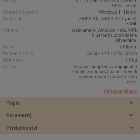
Displej
14" LCD 2,8K s rozlišením 2880 x
1800 - lesklý
Operační systém
Windows 11 Home
Rozhraní
2xUSB 3.0, 2xUSB 3.1 Type-C,
HDMI
Výbava
Webkamera, Windows Hello, WiFi,
bluetooth, podsvícená
klávesnice
Barva
stříbrná
Rozměry zboží
326.8 × 17.9 × 225.5 (mm)
Hmotnost
1.6 kg
Ostatní
Napájecí adaptér vč. napájecího
kabelu je součástí balení - není-li
uvedeno výše v parametrech
jinak.
Celá specifikace
Popis
Parametry
Příslušenství