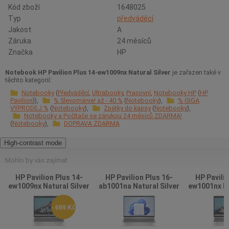
Kód zboží
1648025
Typ
předváděcí
Jakost:
A
Záruka
24 měsíců
Značka
HP
Notebook HP Pavilion Plus 14-ew1009nx Natural Silver
je zařazen také v
těchto kategorií:
Notebooky
Předváděcí
Ultrabooky
Pracovní
Notebooky HP
HP
Pavilion
% Slevománie! až - 40 %
Notebooky
% GIGA
VÝPRODEJ %
Notebooky
Zpátky do kapsy
Notebooky
Notebooky a Počítače se zárukou 24 měsíců ZDARMA!
Notebooky
DOPRAVA ZDARMA
High-contrast mode
Mohlo by vás zajímat
HP Pavilion Plus 14-
HP Pavilion Plus 16-
HP Pavilio
ew1009nx Natural Silver
ab1001na Natural Silver
ew1001nx Na
- 699 Kč