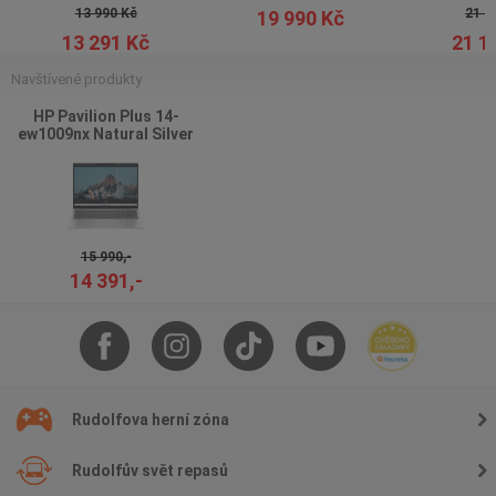
13 990 Kč
21 9
19 990 Kč
13 291 Kč
21 1
Navštívené produkty
HP Pavilion Plus 14-
ew1009nx Natural Silver
15 990,-
14 391,-
Rudolfova herní zóna
Rudolfův svět repasů