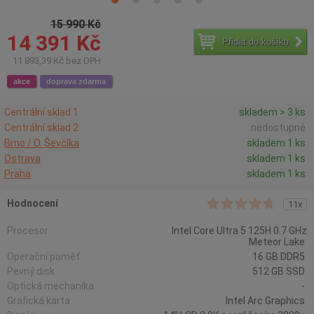
15 990 Kč
14 391 Kč
Přidat do košíku
11 893,39 Kč bez DPH
akce
doprava zdarma
Centrální sklad 1
skladem > 3 ks
Centrální sklad 2
nedostupné
Brno / O. Ševčíka
skladem 1 ks
Ostrava
skladem 1 ks
Praha
skladem 1 ks
Hodnocení
11x
Procesor
Intel Core Ultra 5 125H 0.7 GHz
Meteor Lake
Operační paměť
16 GB DDR5
Pevný disk
512 GB SSD
Optická mechanika
-
Grafická karta
Intel Arc Graphics