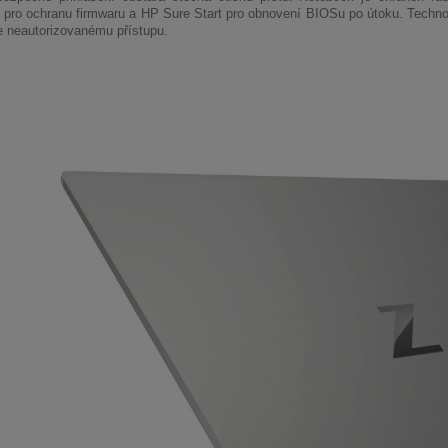
pro ochranu firmwaru a HP Sure Start pro obnovení BIOSu po útoku. Technolo
e neautorizovanému přístupu.