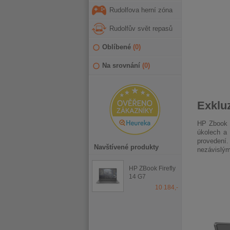
Rudolfova herní zóna
Rudolfův svět repasů
Oblíbené
(
0
)
Na srovnání
(
0
)
Exkluz
HP Zbook F
úkolech a 
provedení.
Navštívené produkty
nezávislým
HP ZBook Firefly
14 G7
10 184,-