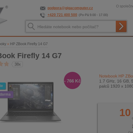
O společno
podpora@gigacomputer.cz
+420 721 400 500
(Po-Pá 9.00 - 17.00)
ooky
»
HP ZBook Firefly 14 G7
ook Firefly 14 G7
38x
Notebook HP ZBoo
- 766 Kč
1.7 GHz, 16 GB, 
ie
palců 1920 x 108
zdarma
10
Ce