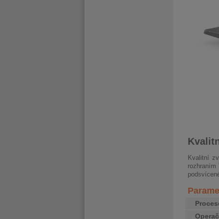
Kvalit
Kvalitní z
rozhraním 
podsvícené 
Paramet
Proces
Operač