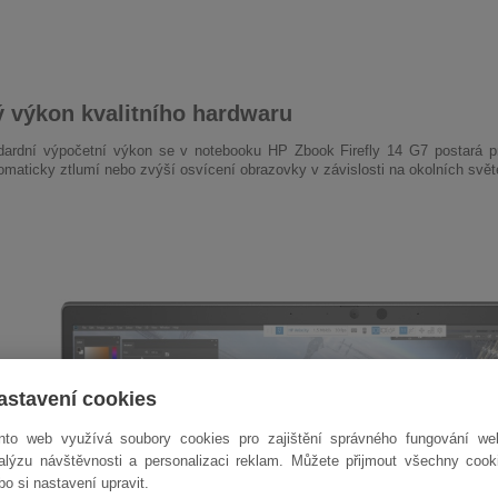
 výkon kvalitního hardwaru
ardní výpočetní výkon se v notebooku HP Zbook Firefly 14 G7 postará pro
omaticky ztlumí nebo zvýší osvícení obrazovky v závislosti na okolních svě
astavení cookies
nto web využívá soubory cookies pro zajištění správného fungování we
alýzu návštěvnosti a personalizaci reklam. Můžete přijmout všechny cook
bo si nastavení upravit.