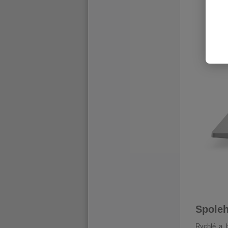
Spoleh
Rychlé a b