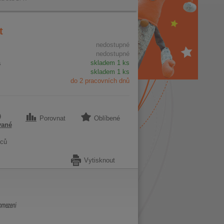
t
nedostupné
nedostupné
a
skladem 1 ks
skladem 1 ks
do 2 pracovních dnů
9
Porovnat
Oblíbené
vané
ců
Vytisknout