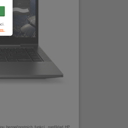
ci.
es.
dou bezpečnostních funkcí, například HP