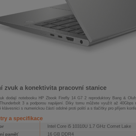
ní zvuk a konektivita pracovní stanice
vuk dodají notebooku HP Zbook Firefly 14 G7 2 reproduktory Bang & Oluf
Thunderbolt 3 a podporou napájení. Díky tomu můžete využít až 40Gbps r
klávesnici s numerickou částí odolné proti polití a s tlačítky pro příjem kon
ry a specifikace
Intel Core i5 10310U 1.7 GHz Comet Lake
or
16 GB DDR4
ní paměť