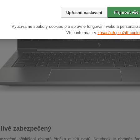
Přijmout vše
Upřesnit nastavení
Využíváme soubory cookies pro správné fungování webu a personaliza
Více informací v
zásadách použití cooki
livě zabezpečený
ezpečné přihlášení obstará čtečka otisků prstů. Notebook je chráněn řa