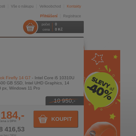
sti
Vše o nákupu
Velkoobchod
Kontakty
Přihlášení
Registrace
0
počet
0 Kč
cena
k Firefly 14 G7
- Intel Core i5 10310U
500 GB SSD, Intel UHD Graphics, 14
0 px, Windows 11 Pro
10 950,-
 184,-
KOUPIT
Cena s DPH
8 416,53
na bez DPH