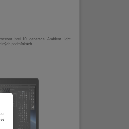
cesor Intel 10. generace. Ambient Light
telných podmínkách.
bu,
ies