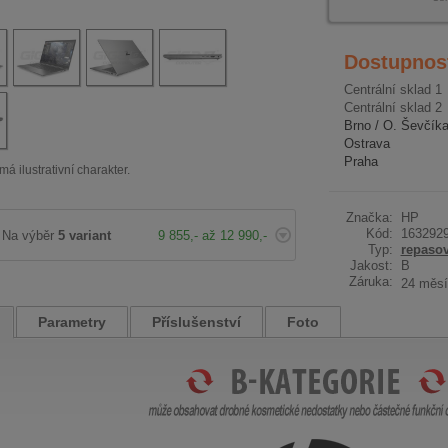
Dostupnos
Centrální sklad 1
Centrální sklad 2
Brno / O. Ševčík
Ostrava
Praha
má ilustrativní charakter.
Značka:
HP
Kód:
163292
Na výběr
5 variant
9 855,- až 12 990,-
Typ:
repaso
Jakost:
B
Záruka:
24 měsí
Parametry
Příslušenství
Foto