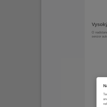
Vysoký
O nadstand
senzor aut
N
Te
an
ne