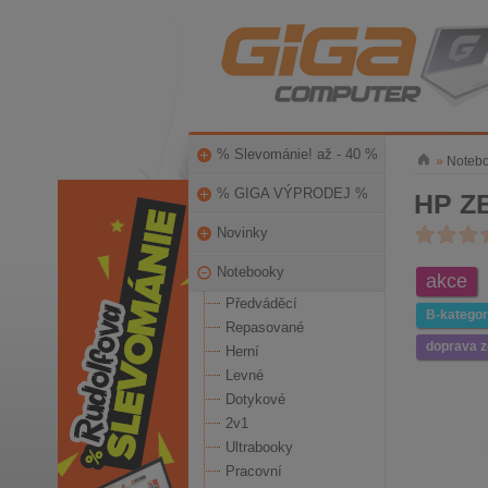
% Slevománie! až - 40 %
»
Noteb
% GIGA VÝPRODEJ %
HP ZB
Novinky
Notebooky
akce
Předváděcí
B-kategor
Repasované
doprava 
Herní
Levné
Dotykové
2v1
Ultrabooky
Pracovní