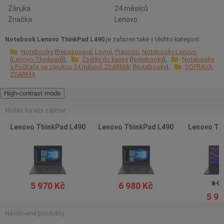
Záruka
24 měsíců
Značka
Lenovo
Notebook Lenovo ThinkPad L490
je zařazen také v těchto kategorií:
Notebooky
Repasované
Levné
Pracovní
Notebooky Lenovo
Lenovo Thinkpad
Zpátky do kapsy
Notebooky
Notebooky
a Počítače se zárukou 24 měsíců ZDARMA!
Notebooky
DOPRAVA
ZDARMA
High-contrast mode
Mohlo by vás zajímat
Lenovo ThinkPad L490
Lenovo ThinkPad L490
Lenovo Th
8 97
5 970 Kč
6 980 Kč
5 97
Navštívené produkty