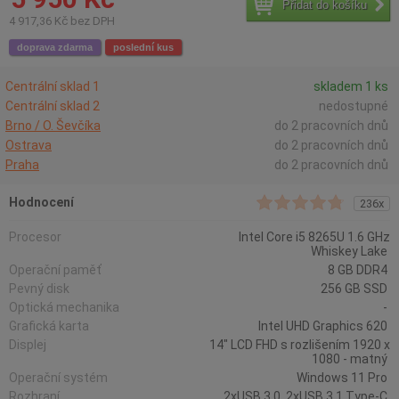
Přidat do košíku
4 917,36 Kč bez DPH
doprava zdarma
poslední kus
Centrální sklad 1
skladem 1 ks
Centrální sklad 2
nedostupné
Brno / O. Ševčíka
do 2 pracovních dnů
Ostrava
do 2 pracovních dnů
Praha
do 2 pracovních dnů
Hodnocení
236x
Procesor
Intel Core i5 8265U 1.6 GHz
Whiskey Lake
Operační paměť
8 GB DDR4
Pevný disk
256 GB SSD
Optická mechanika
-
Grafická karta
Intel UHD Graphics 620
Displej
14" LCD FHD s rozlišením 1920 x
1080 - matný
Operační systém
Windows 11 Pro
Rozhraní
2xUSB 3.0, 2xUSB 3.1 Type-C,