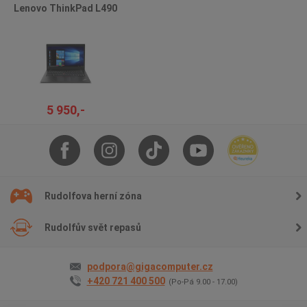
Lenovo ThinkPad L490
5 950,-
Rudolfova herní zóna
Rudolfův svět repasů
podpora@gigacomputer.cz
+420 721 400 500
(Po-Pá 9.00 - 17.00)