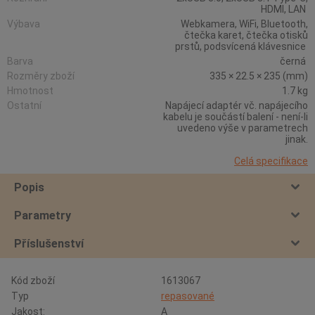
HDMI, LAN
Výbava
Webkamera, WiFi, Bluetooth,
čtečka karet, čtečka otisků
prstů, podsvícená klávesnice
Barva
černá
Rozměry zboží
335 × 22.5 × 235 (mm)
Hmotnost
1.7 kg
Ostatní
Napájecí adaptér vč. napájecího
kabelu je součástí balení - není-li
uvedeno výše v parametrech
jinak.
Celá specifikace
Popis
Parametry
Příslušenství
Kód zboží
1613067
Typ
repasované
Jakost:
A