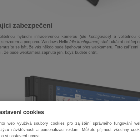
jící zabezpečení
olitelnou hybridní infračervenou kamerou
(dle konfigurace)
a volitelnou 
 senzorem a podporou Windows Hello
(dle konfigurace)
stačí ukázat obličej 
 Nemusíte se bát, že vás někdo bude špehovat přes webkameru. Toto zařízení 
čí, že bude webkamera zapnutá jen, když budete chtít.
astavení cookies
nto web využívá soubory cookies pro zajištění správného fungování we
alýzu návštěvnosti a personalizaci reklam. Můžete přijmout všechny cook
bo si nastavení upravit.