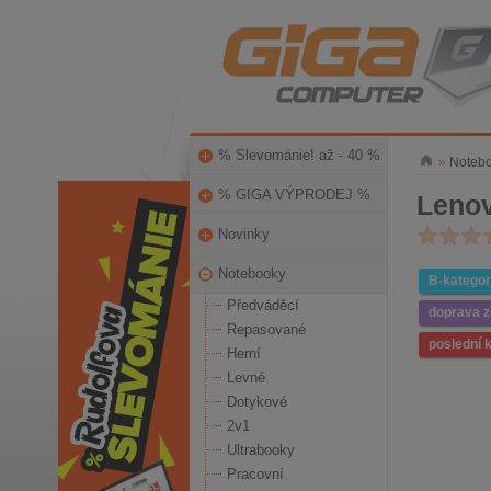
% Slevománie! až - 40 %
»
Noteb
% GIGA VÝPRODEJ %
Lenov
Novinky
Notebooky
B-kategor
Předváděcí
doprava 
Repasované
poslední 
Herní
Levné
Dotykové
2v1
Ultrabooky
Pracovní