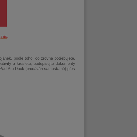
t
zde
.
tojánek, podle toho, co zrovna potřebujete.
ativity a kreslete, podepisujte dokumenty
nkPad Pro Dock (prodáván samostatně) přes