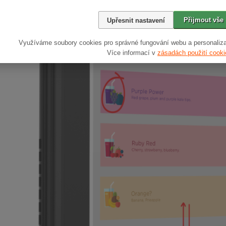
Přijmout vše
Upřesnit nastavení
Využíváme soubory cookies pro správné fungování webu a personaliza
Více informací v
zásadách použití cooki