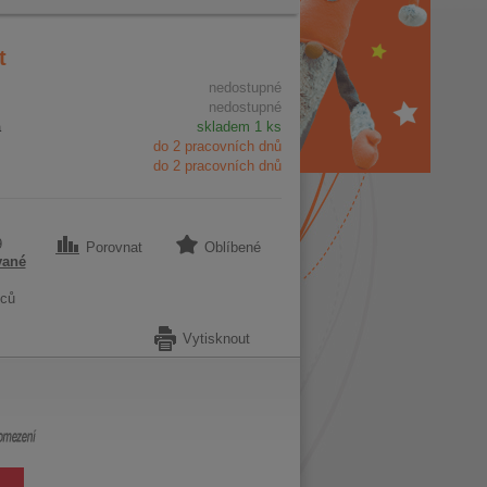
t
nedostupné
nedostupné
a
skladem 1 ks
do 2 pracovních dnů
do 2 pracovních dnů
9
Porovnat
Oblíbené
vané
ců
Vytisknout