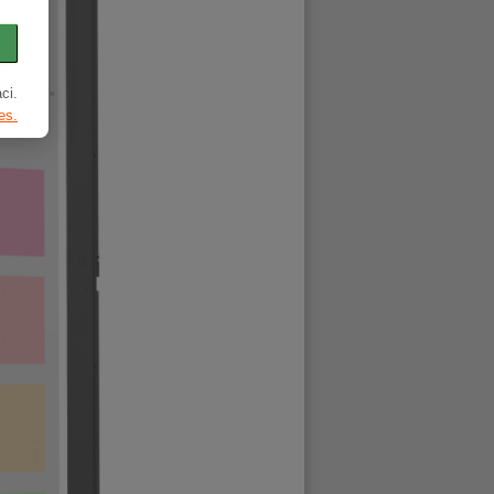
ci.
es.