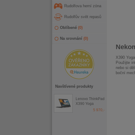
Rudolfova herní zóna
Rudolfův svět repasů
Oblíbené
(
0
)
Na srovnání
(
0
)
Nekom
X390 Yoga j
Použijte i
nebo si dě
boční mecha
Navštívené produkty
Lenovo ThinkPad
X390 Yoga
5 970,-