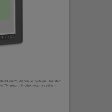
tel
®
Core
™
, disponuje rychlým úložištěm
io
™
Premium. Produktivita na cestách.