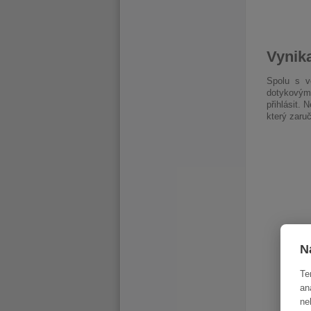
Vynika
Spolu s v
dotykovým
přihlásit.
který zaru
N
Te
an
ne