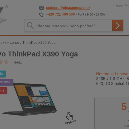
O společno
podpora@gigacomputer.cz
+420 721 400 500
(Po-Pá 9.00 - 17.00)
ooky
»
Lenovo ThinkPad X390 Yoga
o ThinkPad X390 Yoga
444x
Notebook Lenovo
ie
8265U 1.6 GHz, 8
zdarma
620, 13.3 palců 
kus
5
Ce