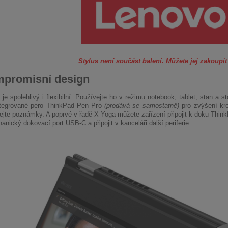
Stylus není součást balení. Můžete jej zakoupi
promisní design
e spolehlivý i flexibilní. Používejte ho v režimu notebook, tablet, stan a s
ntegrované pero ThinkPad Pen Pro
(prodává se samostatně)
pro zvýšení kre
lejte poznámky. A poprvé v řadě X Yoga můžete zařízení připojit k doku Thi
nický dokovací port USB-C a připojit v kanceláři další periferie.