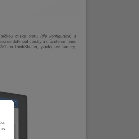
čtečkou otisku prstu
(dle konfigurace)
s
nebo se dotknout čtečky a můžete se ihned
2v1 má ThinkShutter, fyzický kryt kamery,
bu,
ies