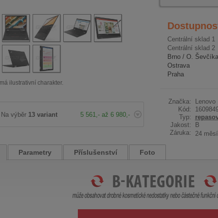
Dostupnos
Centrální sklad 1
Centrální sklad 2
Brno / O. Ševčík
Ostrava
Praha
má ilustrativní charakter.
Značka:
Lenovo
Kód:
160984
Na výběr
13 variant
5 561,- až 6 980,-
Typ:
repaso
Jakost:
B
Záruka:
24 měsí
Parametry
Příslušenství
Foto