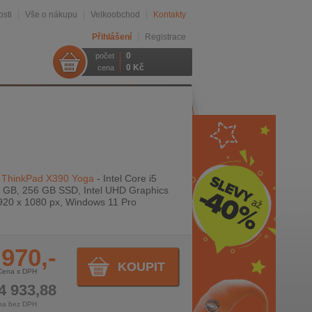
sti
Vše o nákupu
Velkoobchod
Kontakty
Přihlášení
Registrace
0
počet
0 Kč
cena
 ThinkPad X390 Yoga
- Intel Core i5
 GB, 256 GB SSD, Intel UHD Graphics
1920 x 1080 px, Windows 11 Pro
 970,-
KOUPIT
Cena s DPH
4 933,88
na bez DPH