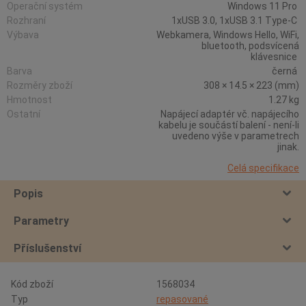
Operační systém
Windows 11 Pro
Rozhraní
1xUSB 3.0, 1xUSB 3.1 Type-C
Výbava
Webkamera, Windows Hello, WiFi,
bluetooth, podsvícená
klávesnice
Barva
černá
Rozměry zboží
308 × 14.5 × 223 (mm)
Hmotnost
1.27 kg
Ostatní
Napájecí adaptér vč. napájecího
kabelu je součástí balení - není-li
uvedeno výše v parametrech
jinak.
Celá specifikace
Popis
Parametry
Příslušenství
Kód zboží
1568034
Typ
repasované