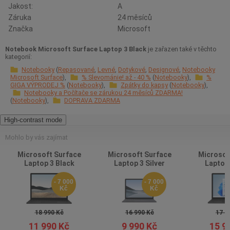
Jakost:
A
Záruka
24 měsíců
Značka
Microsoft
Notebook Microsoft Surface Laptop 3 Black
je zařazen také v těchto
kategorií:
Notebooky
Repasované
Levné
Dotykové
Designové
Notebooky
Microsoft Surface
% Slevománie! až - 40 %
Notebooky
%
GIGA VÝPRODEJ %
Notebooky
Zpátky do kapsy
Notebooky
Notebooky a Počítače se zárukou 24 měsíců ZDARMA!
Notebooky
DOPRAVA ZDARMA
High-contrast mode
Mohlo by vás zajímat
Microsoft Surface
Microsoft Surface
Microsof
Laptop 3 Black
Laptop 3 Silver
Laptop 
- 7 000
- 7 000
Kč
Kč
18 990 Kč
16 990 Kč
17 9
11 990 Kč
9 990 Kč
15 9