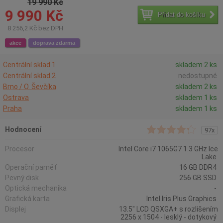
19 990 Kč
9 990 Kč
Přidat do košíku
8 256,2 Kč bez DPH
akce
doprava zdarma
Centrální sklad 1
skladem 2 ks
Centrální sklad 2
nedostupné
Brno / O. Ševčíka
skladem 2 ks
Ostrava
skladem 1 ks
Praha
skladem 1 ks
Hodnocení
97x
Procesor
Intel Core i7 1065G7 1.3 GHz Ice
Lake
Operační paměť
16 GB DDR4
Pevný disk
256 GB SSD
Optická mechanika
-
Grafická karta
Intel Iris Plus Graphics
Displej
13.5" LCD QSXGA+ s rozlišením
2256 x 1504 - lesklý - dotykový