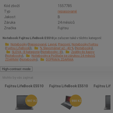
Kód zboží
1557785
Typ
repasované
Jakost:
B
Záruka
24 měsíců
Značka
Fujitsu
Notebook Fujitsu LifeBook E5510
je zařazen také v těchto kategorií:
Notebooky
Repasované
Levné
Pracovní
Notebooky Fujitsu
Fujitsu LifeBook
% Slevománie! až - 40 %
Notebooky
SLEVA - B kategorie
Notebooky - B
Zpátky do kapsy
Notebooky
Notebooky a Počítače se zárukou 24 měsíců
ZDARMA!
Notebooky
DOPRAVA ZDARMA
High-contrast mode
Mohlo by vás zajímat
Fujitsu LifeBook E5510
Fujitsu LifeBook E5510
Fujitsu Lif
- 997 Kč
- 990 Kč