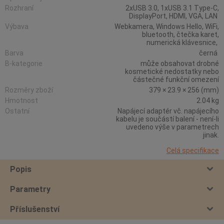
Rozhraní
2xUSB 3.0, 1xUSB 3.1 Type-C,
DisplayPort, HDMI, VGA, LAN
Výbava
Webkamera, Windows Hello, WiFi,
bluetooth, čtečka karet,
numerická klávesnice,
Barva
černá
B-kategorie
může obsahovat drobné
kosmetické nedostatky nebo
částečné funkční omezení
Rozměry zboží
379 × 23.9 × 256 (mm)
Hmotnost
2.04 kg
Ostatní
Napájecí adaptér vč. napájecího
kabelu je součástí balení - není-li
uvedeno výše v parametrech
jinak.
Celá specifikace
Popis
Parametry
Příslušenství