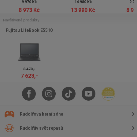
9 970 Kč
14 980 Kč
9 97
8 973 Kč
13 990 Kč
8 97
Navštívené produkty
Fujitsu LifeBook E5510
8 470,-
7 623,-
Rudolfova herní zóna
Rudolfův svět repasů