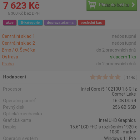
7 623 Kč
Přidat do košíku
6 300 Kč bez DPH
akce
B-kategorie
doprava zdarma
poslední kus
Centrální sklad 1
nedostupné
Centrální sklad 2
nedostupné
Brno / O. Ševčíka
do 2 pracovních dnů
Ostrava
skladem 1 ks
Praha
do 2 pracovních dnů
Hodnocení
114x
Procesor
Intel Core i5 10210U 1.6 GHz
Comet Lake
Operační paměť
16 GB DDR4
Pevný disk
256 GB SSD
Optická mechanika
-
Grafická karta
Intel UHD Graphics
Displej
15.6" LCD FHD s rozlišením 1920 x
1080 - matný
Operační systém
Windows 11 Pro