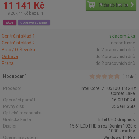
11 141 Kč
Přidat do košíku
9 207,44 Kč bez DPH
akce
doprava zdarma
Centrální sklad 1
skladem 2 ks
Centrální sklad 2
nedostupné
Brno / O. Ševčíka
do 2 pracovních dnů
Ostrava
do 2 pracovních dnů
Praha
do 2 pracovních dnů
Hodnocení
114x
Procesor
Intel Core i7 10510U 1.8 GHz
Comet Lake
Operační paměť
16 GB DDR4
Pevný disk
256 GB SSD
Optická mechanika
-
Grafická karta
Intel UHD Graphics
Displej
15.6" LCD FHD s rozlišením 1920 x
1080 - matný
Operační systém
Windows 11 Pro