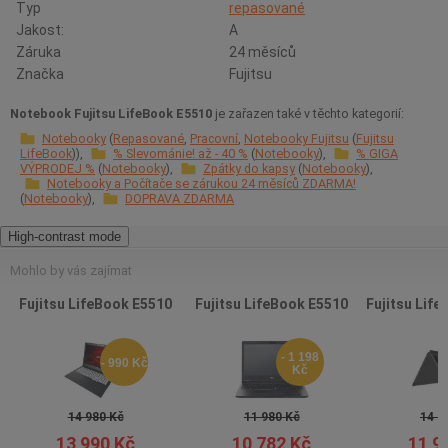
Typ
repasované
Jakost:
A
Záruka
24 měsíců
Značka
Fujitsu
Notebook Fujitsu LifeBook E5510
je zařazen také v těchto kategorií:
Notebooky
Repasované
Pracovní
Notebooky Fujitsu
Fujitsu
LifeBook
% Slevománie! až - 40 %
Notebooky
% GIGA
VÝPRODEJ %
Notebooky
Zpátky do kapsy
Notebooky
Notebooky a Počítače se zárukou 24 měsíců ZDARMA!
Notebooky
DOPRAVA ZDARMA
High-contrast mode
Mohlo by vás zajímat
Fujitsu LifeBook E5510
Fujitsu LifeBook E5510
Fujitsu Lif
- 1 198
- 990 Kč
Kč
14 980 Kč
11 980 Kč
14 9
13 990 Kč
10 782 Kč
11 9