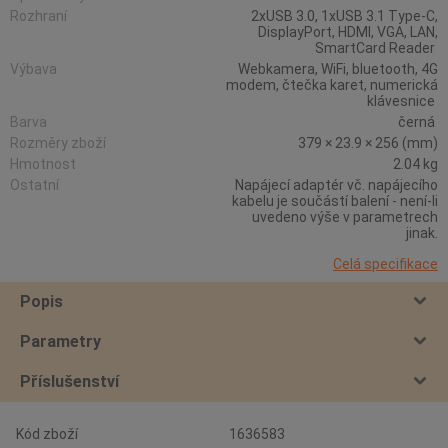
Rozhraní
2xUSB 3.0, 1xUSB 3.1 Type-C,
DisplayPort, HDMI, VGA, LAN,
SmartCard Reader
Výbava
Webkamera, WiFi, bluetooth, 4G
modem, čtečka karet, numerická
klávesnice
Barva
černá
Rozměry zboží
379 × 23.9 × 256 (mm)
Hmotnost
2.04 kg
Ostatní
Napájecí adaptér vč. napájecího
kabelu je součástí balení - není-li
uvedeno výše v parametrech
jinak.
Celá specifikace
Popis
Parametry
Příslušenství
Kód zboží
1636583