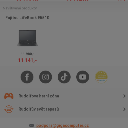
Navštívené produkty
Fujitsu LifeBook E5510
11 980,-
11 141,-
Rudolfova herní zóna
Rudolfův svět repasů
podpora@gigacomputer.cz