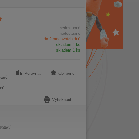
t
nedostupné
nedostupné
a
do 2 pracovních dnů
skladem 1 ks
skladem 1 ks
7
Porovnat
Oblíbené
vané
ců
Vytisknout