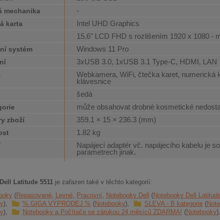
-
á mechanika
Intel UHD Graphics
á karta
15.6" LCD FHD s rozlišením 1920 x 1080 - 
j
Windows 11 Pro
ní systém
3xUSB 3.0, 1xUSB 3.1 Type-C, HDMI, LAN
ní
Webkamera, WiFi, čtečka karet, numerická
a
klávesnice
šedá
může obsahovat drobné kosmetické nedosta
gorie
359.1 × 15 × 236.3 (mm)
y zboží
1.82 kg
ost
Napájecí adaptér vč. napájecího kabelu je so
í
parametrech jinak.
ell Latitude 5511
je zařazen také v těchto kategorií:
ooky
Repasované
Levné
Pracovní
Notebooky Dell
Notebooky Dell Latitud
y
% GIGA VÝPRODEJ %
Notebooky
SLEVA - B kategorie
Note
y
Notebooky a Počítače se zárukou 24 měsíců ZDARMA!
Notebooky