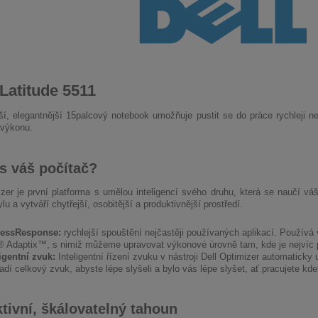
Latitude 5511
í, elegantnější 15palcový notebook umožňuje pustit se do práce rychleji 
výkonu.
s váš počítač?
izer je první platforma s umělou inteligencí svého druhu, která se naučí v
u a vytváří chytřejší, osobitější a produktivnější prostředí.
essResponse:
rychlejší spouštění nejčastěji používaných aplikací. Používá 
l® Adaptix™, s nimiž můžeme upravovat výkonové úrovně tam, kde je nejvíc p
ligentní zvuk:
Inteligentní řízení zvuku v nástroji Dell Optimizer automaticky u
adí celkový zvuk, abyste lépe slyšeli a bylo vás lépe slyšet, ať pracujete kdek
tivní, škálovatelný tahoun