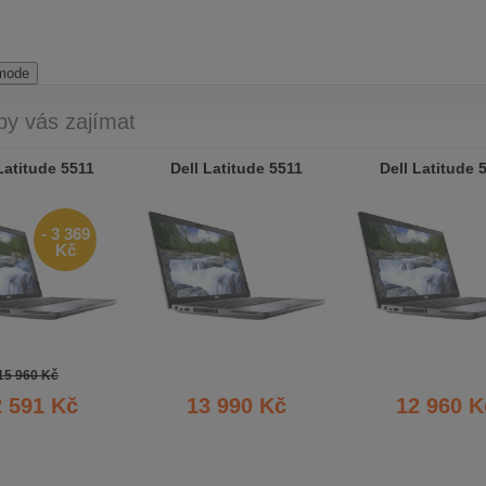
 mode
by vás zajímat
Latitude 5511
Dell Latitude 5511
Dell Latitude 
- 3 369
Kč
15 960 Kč
2 591 Kč
13 990 Kč
12 960 K