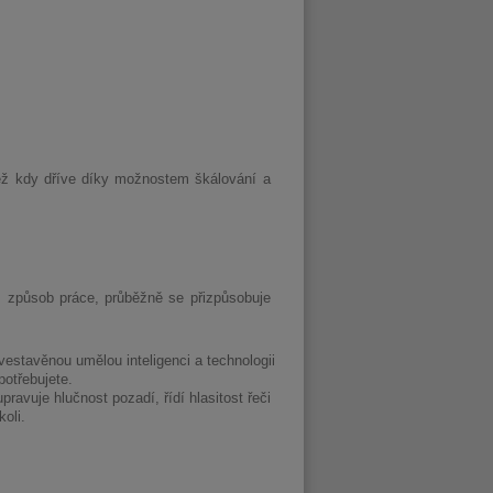
než kdy dříve díky možnostem škálování a
áš způsob práce, průběžně se přizpůsobuje
vestavěnou umělou inteligenci a technologii
otřebujete.
pravuje hlučnost pozadí, řídí hlasitost řeči
oli.