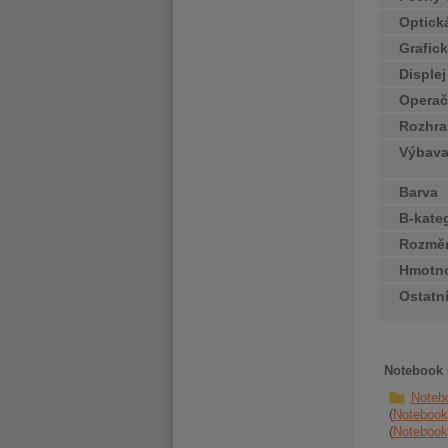
Optick
Grafick
Disple
Operač
Rozhra
Výbav
Barva
B-kate
Rozměr
Hmotn
Ostatn
Notebook D
Noteb
Notebook
Notebook