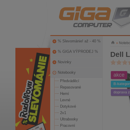
% Slevománie! až - 40 %
»
Noteb
% GIGA VÝPRODEJ %
Dell 
Novinky
Notebooky
akce
Předváděcí
B-kategor
Repasované
doprava 
Herní
Levné
Dotykové
2v1
Ultrabooky
Pracovní