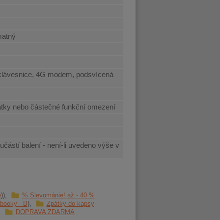
matný
 klávesnice, 4G modem, podsvícená
tky nebo částečné funkční omezení
učástí balení - není-li uvedeno výše v
e
% Slevománie! až - 40 %
booky - B
Zpátky do kapsy
DOPRAVA ZDARMA