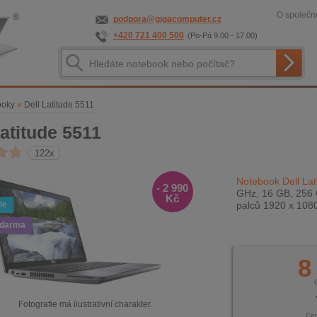
O společno
podpora@gigacomputer.cz
+420 721 400 500
(Po-Pá 9.00 - 17.00)
ooky
»
Dell Latitude 5511
Latitude 5511
122x
Notebook Dell Lat
- 2 990
GHz, 16 GB, 256 
Kč
ie
palců 1920 x 108
zdarma
8
Fotografie má ilustrativní charakter.
Ce