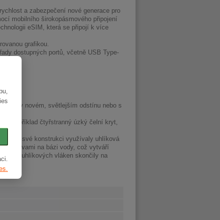
 rychlost a zabezpečení nové generace pro
mocí mobilního širokopásmového připojení
hnologii eSIM, která se připojí k více
grovanou grafikou.
 řady dostupných portů, včetně USB Type-
bu,
ies
edení v novém, světlejším odstínu nebo s
ci, například čtyřstranný úzký čelní kryt,
rvní ve své konstrukci využívaly uhlíková
ané barvami na bázi vody, což vytváří
ny liber uhlíkových vláken skončily na
ci.
es.