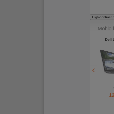
High-contrast
Mohlo 
Dell Latitude 5520
Dell Latitude 7420 Touch
Dell 
- 3 000
- 4 010
Kč
Kč
14 970 Kč
15 990 Kč
11 970 Kč
11 980 Kč
1