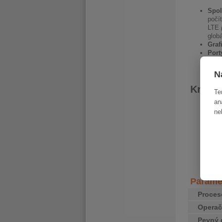
Spol
počí
LTE
glob
Graf
Port
C™, 
N
Krása 
Te
an
Svěž
ne
voli
Doko
anti
Vyro
vlák
zdrav
sklá
Paramet
Proces
Operač
Pevný 