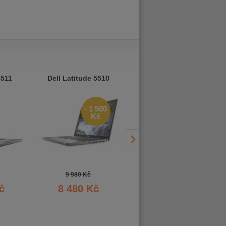
5511
Dell Latitude 5510
Dell Latitude 5520
- 1 500
- 3 000
Kč
Kč
9 980 Kč
12 970 Kč
č
8 480 Kč
9 970 Kč