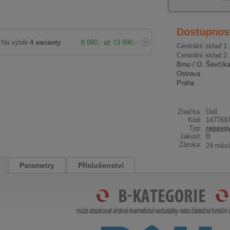
Dostupnos
Na výběr
4 varianty
8 990,- až 13 990,-
Centrální sklad 1
Centrální sklad 2
Brno / O. Ševčík
Ostrava
Praha
Značka:
Dell
Kód:
147769
Typ:
repaso
Jakost:
B
Záruka:
24 měsí
Parametry
Příslušenství