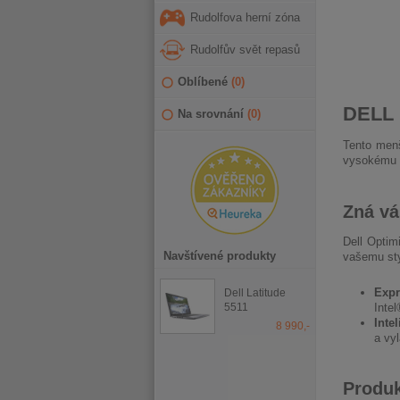
Rudolfova herní zóna
Rudolfův svět repasů
Oblíbené
(
0
)
DELL 
Na srovnání
(
0
)
Tento menš
vysokému 
Zná vá
Dell Optim
Navštívené produkty
vašemu styl
Expr
Dell Latitude
5511
Inte
Inte
8 990,-
a vyl
Produk