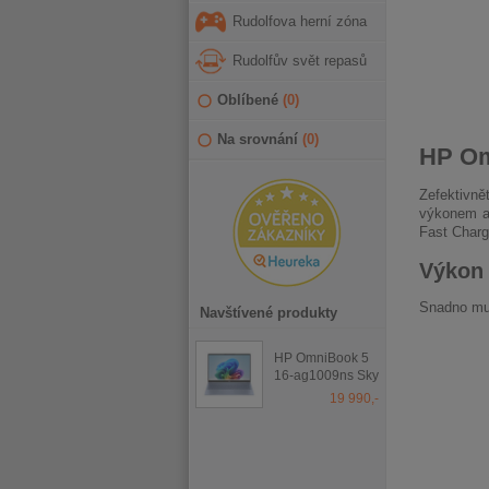
Rudolfova herní zóna
Rudolfův svět repasů
Oblíbené
(
0
)
Na srovnání
(
0
)
HP Om
Zefektivn
výkonem až
Fast Charg
Výkon 
Snadno mul
Navštívené produkty
HP OmniBook 5
16-ag1009ns Sky
Blue
19 990,-