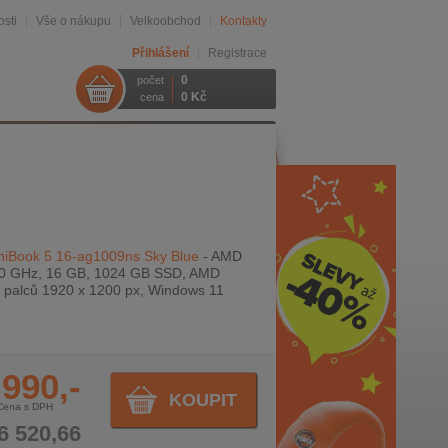
sti
Vše o nákupu
Velkoobchod
Kontakty
Přihlášení
Registrace
0
počet
0 Kč
cena
iBook 5 16-ag1009ns Sky Blue
- AMD
.0 GHz, 16 GB, 1024 GB SSD, AMD
palců 1920 x 1200 px, Windows 11
 990,-
KOUPIT
Cena s DPH
6 520,66