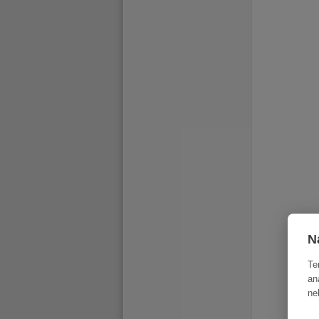
N
Te
an
ne