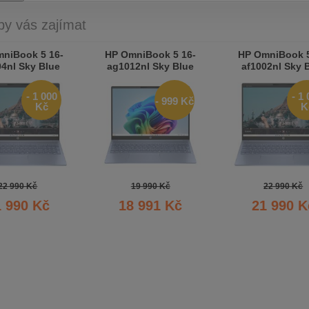
by vás zajímat
niBook 5 16-
HP OmniBook 5 16-
HP OmniBook 5
04nl Sky Blue
ag1012nl Sky Blue
af1002nl Sky 
- 1 000
- 1
- 999 Kč
Kč
K
22 990 Kč
19 990 Kč
22 990 Kč
1 990 Kč
18 991 Kč
21 990 K