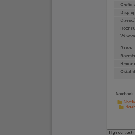
Grafick
Disple
Operač
Rozhra
Výbav
Barva
Rozměr
Hmotn
Ostatn
Notebook 
Noteb
Note
High-contrast