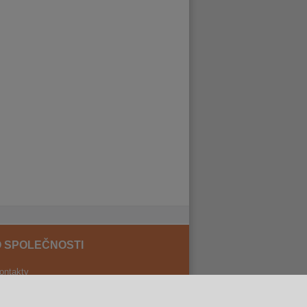
 SPOLEČNOSTI
ontakty
ilozofie firmy
D prohlídka prodejen