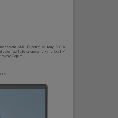
procesorem AMD Ryzen™ AI řady 300 a
pleji, udržujte si energii díky funkci HP
lávesy Copilot.
šení.