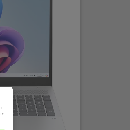
bu,
ies