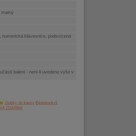
- matný
, numerická klávesnice, podsvícená
učástí balení - není-li uvedeno výše v
Zpátky do kapsy
Notebooky
VA ZDARMA