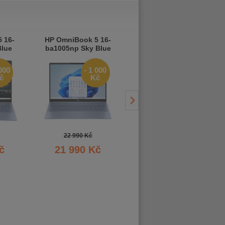
 16-
HP OmniBook 5 16-
HP OmniBook 5 Flip 14-
Blue
ba1005np Sky Blue
fp0028ne Sky Blue
 000
- 1 000
- 1 000
č
Kč
Kč
22 990 Kč
22 990 Kč
č
21 990 Kč
21 990 Kč