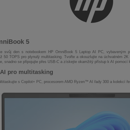
niBook 5
ěte svůj den s notebookem HP OmniBook 5 Laptop AI PC, vybaveným 
 50 TOPS pro plynulý multitasking. Tvořte a okouzlujte na úchvatném 2K dis
e, snadno se připojujte přes USB-C a získejte okamžitý přístup k AI pomocí k
AI pro multitasking
titaskujte s Copilot+ PC, procesorem AMD Ryzen™ AI řady 300 a kolekcí ře