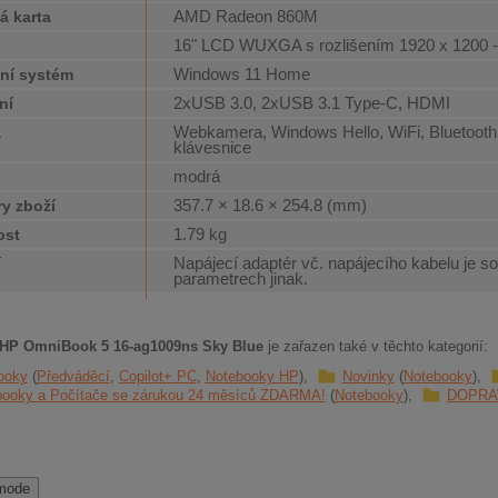
AMD Radeon 860M
á karta
16" LCD WUXGA s rozlišením 1920 x 1200 
j
Windows 11 Home
ní systém
2xUSB 3.0, 2xUSB 3.1 Type-C, HDMI
ní
Webkamera, Windows Hello, WiFi, Bluetooth
a
klávesnice
modrá
357.7 × 18.6 × 254.8 (mm)
y zboží
1.79 kg
ost
Napájecí adaptér vč. napájecího kabelu je so
í
parametrech jinak.
HP OmniBook 5 16-ag1009ns Sky Blue
je zařazen také v těchto kategorií:
ooky
Předváděcí
Copilot+ PC
Notebooky HP
Novinky
Notebooky
booky a Počítače se zárukou 24 měsíců ZDARMA!
Notebooky
DOPRA
 mode