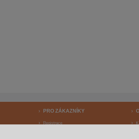
PRO ZÁKAZNÍKY
O
Registrace
K
Registrace pro velkoobchod
F
Rudolfova herní zóna
3