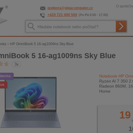
O společno
podpora@gigacomputer.cz
+420 721 400 500
(Po-Pá 9.00 - 17.00)
ooky
»
HP OmniBook 5 16-ag1009ns Sky Blue
niBook 5 16-ag1009ns Sky Blue
3x
Notebook HP Omn
zdarma
Ryzen AI 7 350 2
kus
Radeon 860M, 16 
Home
19
1