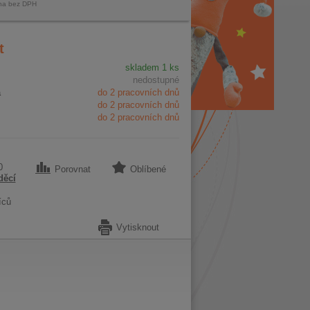
na bez DPH
t
skladem 1 ks
nedostupné
a
do 2 pracovních dnů
do 2 pracovních dnů
do 2 pracovních dnů
0
Porovnat
Oblíbené
děcí
íců
Vytisknout