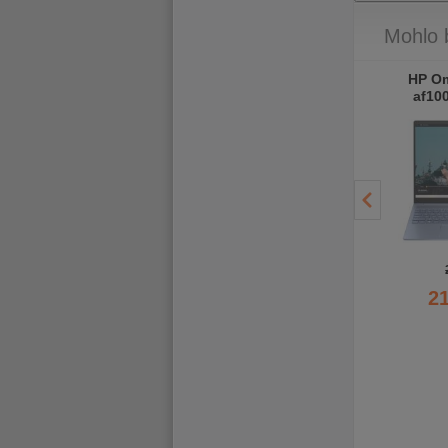
Mohlo 
HP OmniBook Ultra Flip
HP OmniBook X Flip 14-
HP Om
14-fh0759nz
fm0007nf Atmospheric
af10
Athmospheric Blue
Blue
- 1 000
- 1 200
Kč
Kč
31 990 Kč
29 990 Kč
30 990 Kč
28 790 Kč
2