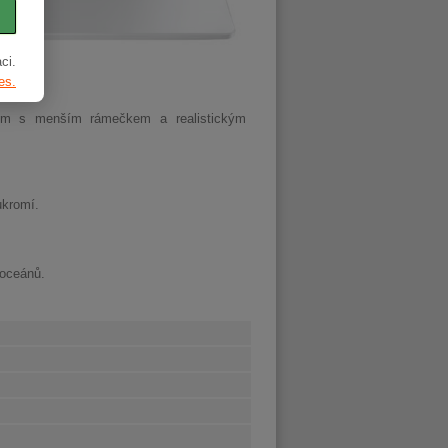
ci.
es.
ejem s menším rámečkem a realistickým
ukromí.
 oceánů.