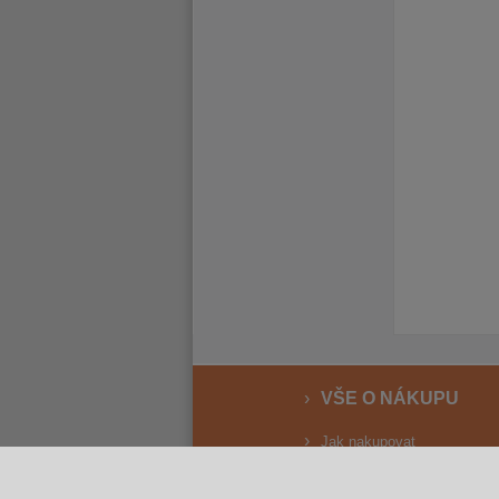
VŠE O NÁKUPU
Jak nakupovat
Vrácení a reklamace
Osobní odběr