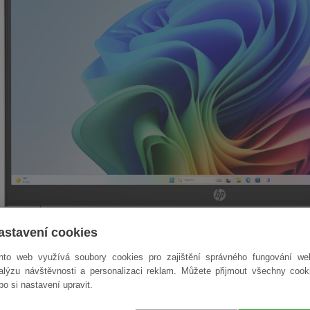
astavení cookies
nto web využívá soubory cookies pro zajištění správného fungování we
alýzu návštěvnosti a personalizaci reklam. Můžete přijmout všechny cook
bo si nastavení upravit.