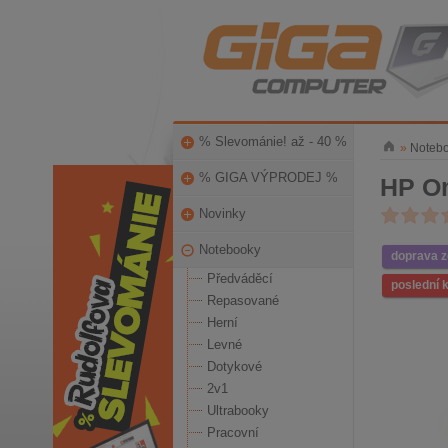
% Slevománie! až - 40 %
»
Noteb
% GIGA VÝPRODEJ %
HP Om
Novinky
Notebooky
doprava 
Předváděcí
poslední 
Repasované
Herní
Levné
Dotykové
2v1
Ultrabooky
Pracovní