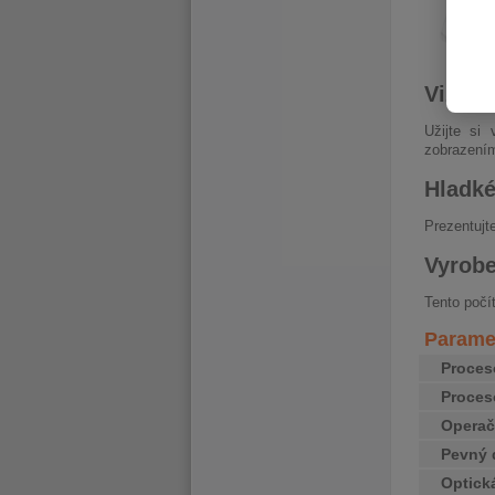
Vizuáln
Užijte si
zobrazení
Hladké
Prezentujt
Vyrobe
Tento počí
Paramet
Proces
Proces
Operač
Pevný 
Optick