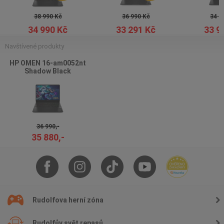
38 990 Kč
36 990 Kč
34 9
34 990 Kč
33 291 Kč
33 9
Navštívené produkty
HP OMEN 16-am0052nt
Shadow Black
36 990,-
35 880,-
Rudolfova herní zóna
Rudolfův svět repasů