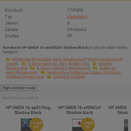
Kód zboží
1741899
Typ
předváděcí
Jakost:
A
Záruka
24 měsíců
Značka
HP
Notebook HP OMEN 16-am0052nt Shadow Black
je zařazen také v těchto
kategorií:
Notebooky
Předváděcí
Herní
Notebooky HP
Herní notebooky HP
Omen
% Slevománie! až - 40 %
Notebooky
Novinky
Notebooky
% Sleva 1 000 Kč %
Notebooky
Zpátky do
kapsy
Notebooky
Notebooky a Počítače se zárukou 24 měsíců
ZDARMA!
Notebooky
DOPRAVA ZDARMA
High-contrast mode
Mohlo by vás zajímat
HP OMEN 16-ap0175ng
HP OMEN 16-xf0061nf
HP OMEN 1
Shadow Black
Shadow black
Shadow
- 4 000
- 3 699
Kč
Kč