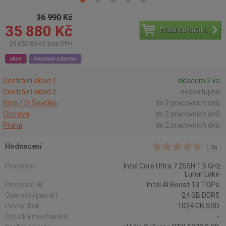
36 990 Kč
35 880 Kč
Přidat do košíku
29 652,89 Kč bez DPH
akce
doprava zdarma
Centrální sklad 1
skladem 2 ks
Centrální sklad 2
nedostupné
Brno / O. Ševčíka
do 2 pracovních dnů
Ostrava
do 2 pracovních dnů
Praha
do 2 pracovních dnů
Hodnocení
3x
Procesor
Intel Core Ultra 7 255H 1.5 GHz
Lunar Lake
Procesor AI
Intel AI Boost 13 TOPs
Operační paměť
24 GB DDR5
Pevný disk
1024 GB SSD
Optická mechanika
-