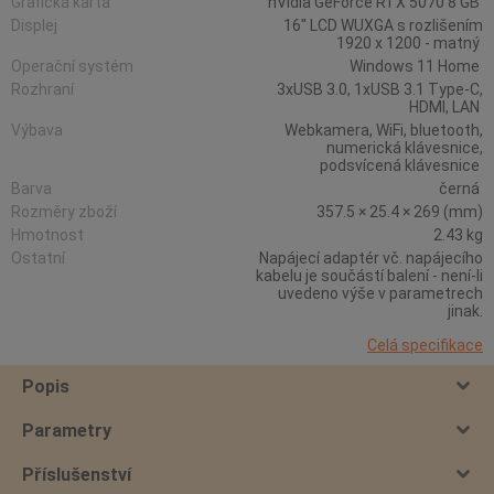
Grafická karta
nVidia GeForce RTX 5070 8 GB
Displej
16" LCD WUXGA s rozlišením
1920 x 1200 - matný
Operační systém
Windows 11 Home
Rozhraní
3xUSB 3.0, 1xUSB 3.1 Type-C,
HDMI, LAN
Výbava
Webkamera, WiFi, bluetooth,
numerická klávesnice,
podsvícená klávesnice
Barva
černá
Rozměry zboží
357.5 × 25.4 × 269 (mm)
Hmotnost
2.43 kg
Ostatní
Napájecí adaptér vč. napájecího
kabelu je součástí balení - není-li
uvedeno výše v parametrech
jinak.
Celá specifikace
Popis
Parametry
Příslušenství