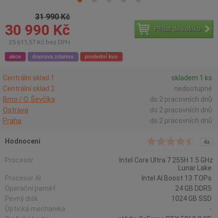
31 990 Kč
30 990 Kč
Přidat do košíku
25 611,57 Kč bez DPH
akce
doprava zdarma
poslední kus
Centrální sklad 1
skladem 1 ks
Centrální sklad 2
nedostupné
Brno / O. Ševčíka
do 2 pracovních dnů
Ostrava
do 2 pracovních dnů
Praha
do 2 pracovních dnů
Hodnocení
4x
Procesor
Intel Core Ultra 7 255H 1.5 GHz
Lunar Lake
Procesor AI
Intel AI Boost 13 TOPs
Operační paměť
24 GB DDR5
Pevný disk
1024 GB SSD
Optická mechanika
-