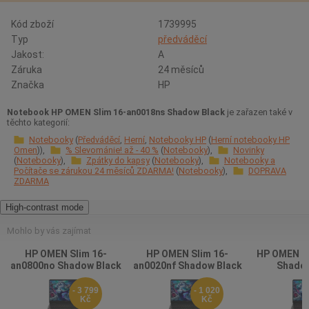
Kód zboží
1739995
Typ
předváděcí
Jakost:
A
Záruka
24 měsíců
Značka
HP
Notebook HP OMEN Slim 16-an0018ns Shadow Black
je zařazen také v
těchto kategorií:
Notebooky
Předváděcí
Herní
Notebooky HP
Herní notebooky HP
Omen
% Slevománie! až - 40 %
Notebooky
Novinky
Notebooky
Zpátky do kapsy
Notebooky
Notebooky a
Počítače se zárukou 24 měsíců ZDARMA!
Notebooky
DOPRAVA
ZDARMA
High-contrast mode
Mohlo by vás zajímat
HP OMEN Slim 16-
HP OMEN Slim 16-
HP OMEN 1
an0800no Shadow Black
an0020nf Shadow Black
Shadow
- 3 799
- 1 020
Kč
Kč