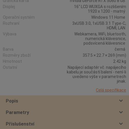
Grafická karta
nVidia GeForce RTX 5060 8 GB
Displej
16" LCD WUXGA s rozlišením
1920 x 1200 - matný
Operační systém
Windows 11 Home
Rozhraní
3xUSB 3.0, 1xUSB 3.1 Type-C,
HDMI, LAN
Výbava
Webkamera, WiFi, bluetooth,
numerická klávesnice,
podsvícená klávesnice
Barva
černá
Rozměry zboží
357.5 × 22.7 × 269 (mm)
Hmotnost
2.42 kg
Ostatní
Napájecí adaptér vč. napájecího
kabelu je součástí balení - není-li
uvedeno výše v parametrech
jinak.
Celá specifikace
Popis
Parametry
Příslušenství