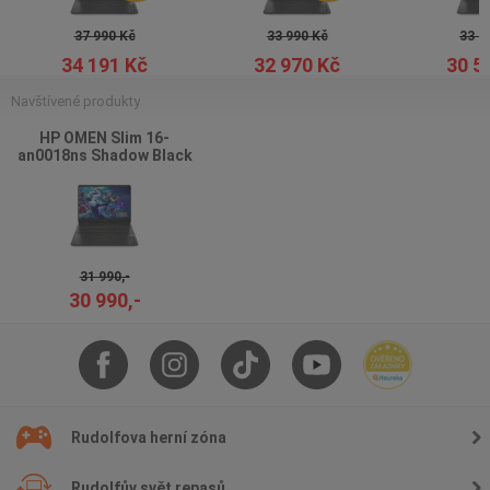
37 990 Kč
33 990 Kč
33 9
34 191 Kč
32 970 Kč
30 5
Navštívené produkty
HP OMEN Slim 16-
an0018ns Shadow Black
31 990,-
30 990,-
Rudolfova herní zóna
Rudolfův svět repasů