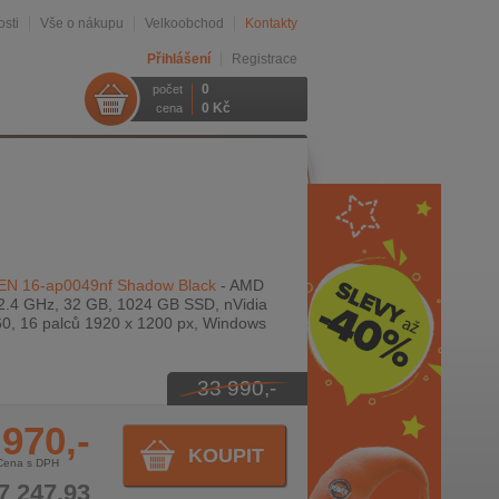
sti
Vše o nákupu
Velkoobchod
Kontakty
Přihlášení
Registrace
0
počet
0 Kč
cena
N 16-ap0049nf Shadow Black
- AMD
.4 GHz, 32 GB, 1024 GB SSD, nVidia
, 16 palců 1920 x 1200 px, Windows
33 990,-
 970,-
KOUPIT
Cena s DPH
7 247,93