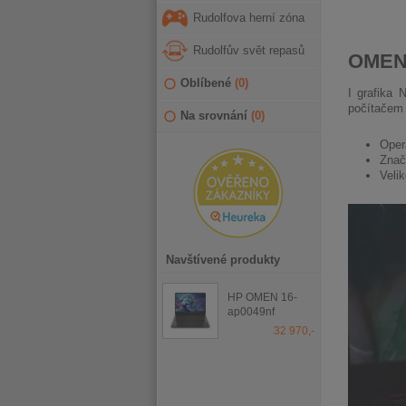
Rudolfova herní zóna
Rudolfův svět repasů
OMEN 
Oblíbené
(
0
)
I grafika
počítačem 
Na srovnání
(
0
)
Oper
Znač
Veli
Navštívené produkty
HP OMEN 16-
ap0049nf
Shadow Black
32 970,-