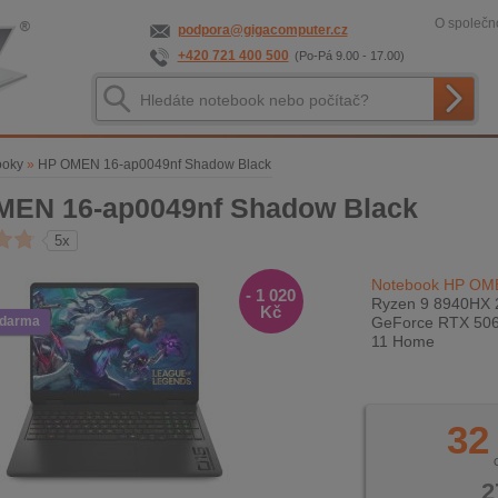
O společno
podpora@gigacomputer.cz
+420 721 400 500
(Po-Pá 9.00 - 17.00)
ooky
»
HP OMEN 16-ap0049nf Shadow Black
MEN 16-ap0049nf Shadow Black
5x
Notebook HP OME
- 1 020
Ryzen 9 8940HX 2
Kč
zdarma
GeForce RTX 5060
11 Home
32
2