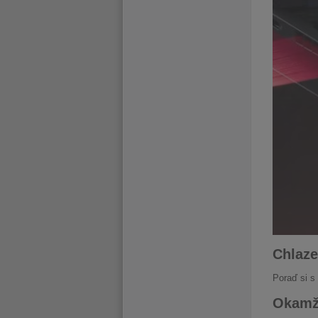
Chlaze
Poraď si s 
Okamži