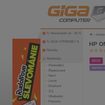
% Slevománie! až - 40 %
»
Noteb
% GIGA VÝPRODEJ %
HP O
Novinky
Notebooky
akce
Předváděcí
doprava 
Repasované
Herní
Levné
Dotykové
2v1
Ultrabooky
Pracovní