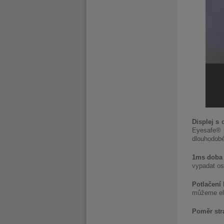
Displej s 
Eyesafe® p
dlouhodobé
1ms doba
vypadat os
Potlačení 
můžeme eli
Poměr stra