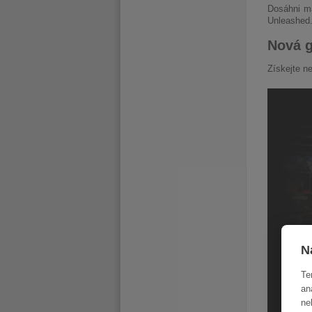
Dosáhni m
Unleashed
Nová 
Získejte n
N
Te
an
ne