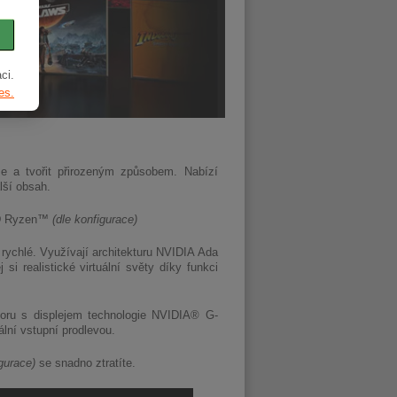
ci.
es.
e a tvořit přirozeným způsobem. Nabízí
lší obsah.
 Ryzen™
(dle konfigurace)
ychlé. Využívají architekturu NVIDIA Ada
si realistické virtuální světy díky funkci
soru s displejem technologie NVIDIA® G-
ní vstupní prodlevou.
gurace)
se snadno ztratíte.