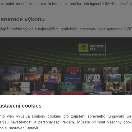
aximální možné snímkové frekvence s umělou inteligencí OMEN a zvyš sv
.
generace výkonu
ejlepší možný výkon s nejnovějšími grafickými procesory nové generace NV
astavení cookies
nto web využívá soubory cookies pro zajištění správného fungování we
alýzu návštěvnosti a personalizaci reklam. Můžete přijmout všechny cook
bo si nastavení upravit.