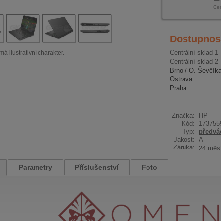
Ce
Dostupnos
Centrální sklad 1
má ilustrativní charakter.
Centrální sklad 2
Brno / O. Ševčík
Ostrava
Praha
Značka:
HP
Kód:
173755
Typ:
předvá
Jakost:
A
Záruka:
24 měs
Parametry
Příslušenství
Foto