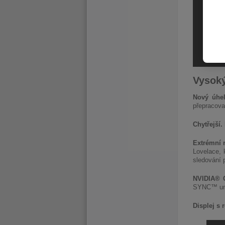
Vysoký
Nový úhe
přepracova
Chytřejší.
Extrémní 
Lovelace, 
sledování 
NVIDIA®
SYNC™ umož
Displej s