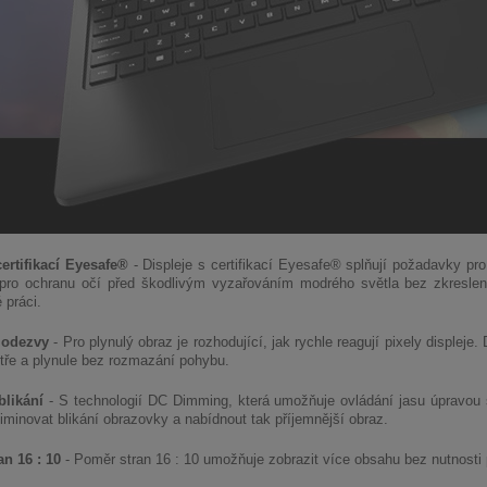
certifikací Eyesafe®
- Displeje s certifikací Eyesafe® splňují požadavky p
ro ochranu očí před škodlivým vyzařováním modrého světla bez zkreslení
 práci.
 odezvy
- Pro plynulý obraz je rozhodující, jak rychle reagují pixely disple
tře a plynule bez rozmazání pohybu.
blikání
- S technologií DC Dimming, která umožňuje ovládání jasu úpravou
minovat blikání obrazovky a nabídnout tak příjemnější obraz.
n 16 : 10
- Poměr stran 16 : 10 umožňuje zobrazit více obsahu bez nutnosti 