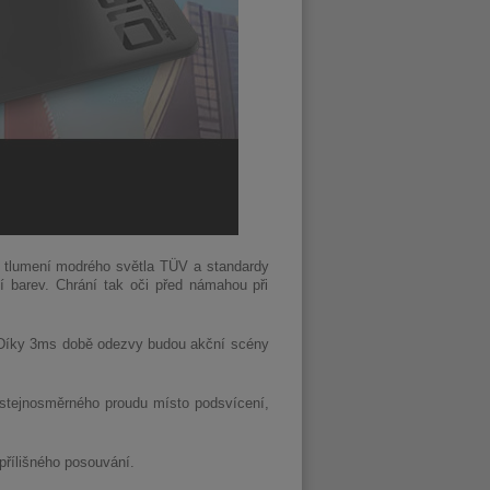
ro tlumení modrého světla TÜV a standardy
 barev. Chrání tak oči před námahou při
je. Díky 3ms době odezvy budou akční scény
 stejnosměrného proudu místo podsvícení,
přílišného posouvání.