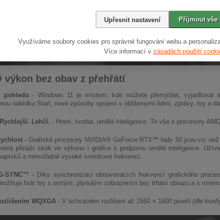
Přijmout vše
Upřesnit nastavení
Využíváme soubory cookies pro správné fungování webu a personaliza
Více informací v
zásadách použití cooki
 výkon bez obav z přehřátí
l pohledu
- Windows 11 je místem, kde můžete přemýšlet, vyjadřovat s
nou nabídku Start, nové způsoby spojení s oblíbenými lidmi, zprávy, hry a da
 Rychlejší. Lehčí.
- Hraní, tvorba, umělá inteligence. To vše s procesory
AMD
rychlost
- Grafické procesory NVIDIA® GeForce RTX™ řady 50 jsou víc než r
která přináší skok ve výkonu i grafice s podporou umělé inteligence. Užívej 
paprsků a mimořádně vysoké snímkové frekvenci.
 G-SYNC™
- Díky synchronizaci obnovovacích frekvencí grafického proce
ňuje hrát hry s ostrým, plynulým zobrazením bez trhání obrazu a s minimál
 rozlišením WQXGA
- V úchvatném rozlišení až 2560 × 1600 pixelů
(dle konfi