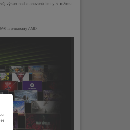
ůj výkon nad stanovené limity v režimu
IDA® a procesory AMD.
bu,
ies