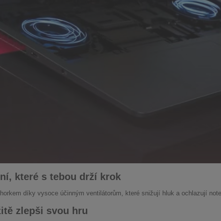
ní, které s tebou drží krok
horkem díky vysoce účinným ventilátorům, které snižují hluk a ochlazují note
tě zlepši svou hru