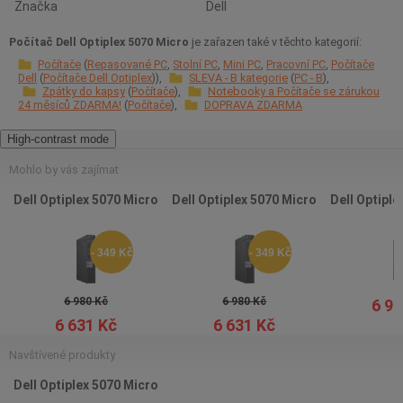
Značka
Dell
Počítač Dell Optiplex 5070 Micro
je zařazen také v těchto kategorií:
Počítače
Repasované PC
Stolní PC
Mini PC
Pracovní PC
Počítače
Dell
Počítače Dell Optiplex
SLEVA - B kategorie
PC - B
Zpátky do kapsy
Počítače
Notebooky a Počítače se zárukou
24 měsíců ZDARMA!
Počítače
DOPRAVA ZDARMA
High-contrast mode
Mohlo by vás zajímat
Dell Optiplex 5070 Micro
Dell Optiplex 5070 Micro
Dell Optiple
- 349 Kč
- 349 Kč
6 980 Kč
6 980 Kč
6 98
6 631 Kč
6 631 Kč
Navštívené produkty
Dell Optiplex 5070 Micro