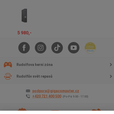
5 980,-
Rudolfova herní zóna
Rudolfův svět repasů
podpora@gigacomputer.cz
+420 721 400 500
(Po-Pá 9.00 - 17.00)