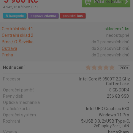
Přidat do košíku
4 942,15 Kč bez DPH
B-kategorie
doprava zdarma
poslední kus
Centrální sklad 1
skladem 1 ks
Centrální sklad 2
nedostupné
Brno / O. Ševčíka
do 2 pracovních dnů
Ostrava
do 2 pracovních dnů
Praha
do 2 pracovních dnů
Hodnocení
200x
Procesor
Intel Core i5 9500T 2.2 GHz
Coffee Lake
Operační paměť
8 GB DDR4
Pevný disk
256 GB SSD
Optická mechanika
-
Grafická karta
Intel UHD Graphics 630
Operační systém
Windows 11 Pro
Rozhraní
5xUSB 3.0, 2xUSB Type-C,
2xDisplayPort, LAN
Výbava
bez výbavy