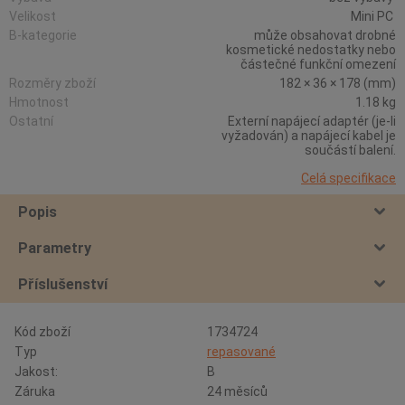
Velikost
Mini PC
B-kategorie
může obsahovat drobné
kosmetické nedostatky nebo
částečné funkční omezení
Rozměry zboží
182 × 36 × 178 (mm)
Hmotnost
1.18 kg
Ostatní
Externí napájecí adaptér (je-li
vyžadován) a napájecí kabel je
součástí balení.
Celá specifikace
Popis
Parametry
Příslušenství
Kód zboží
1734724
Typ
repasované
Jakost:
B
Záruka
24 měsíců