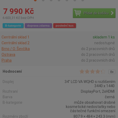
7 990 Kč
Přidat do košíku
6 603,31 Kč bez DPH
B-kategorie
doprava zdarma
poslední kus
Centrální sklad 1
skladem 1 ks
Centrální sklad 2
nedostupné
Brno / O. Ševčíka
do 2 pracovních dnů
Ostrava
do 2 pracovních dnů
Praha
do 2 pracovních dnů
Hodnocení
8x
Displej
34" LCD VA WQHD s rozlišením
3440 x 1440
Rozhraní
DisplayPort, 2xHDMI
Barva
černá
B-kategorie
může obsahovat drobné
kosmetické nedostatky nebo
částečné funkční omezení
Rozměry zboží
807.9 × 484 × 243.3 (mm)