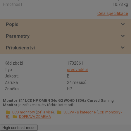
Hmotnost
10.78 kg
Celá specifikace
Popis
Parametry
Příslušenství
Kód zboží
1732861
Typ
předváděcí
Jakost:
B
Záruka
24 měsíců
Značka
HP
Monitor 34" LCD HP OMEN 34c G2 WQHD 180Hz Curved Gaming
Monitor
je zařazen také v těchto kategorií:
LCD monitory
24" a více
SLEVA - B kategorie
LCD monitory -
B
DOPRAVA ZDARMA
High-contrast mode