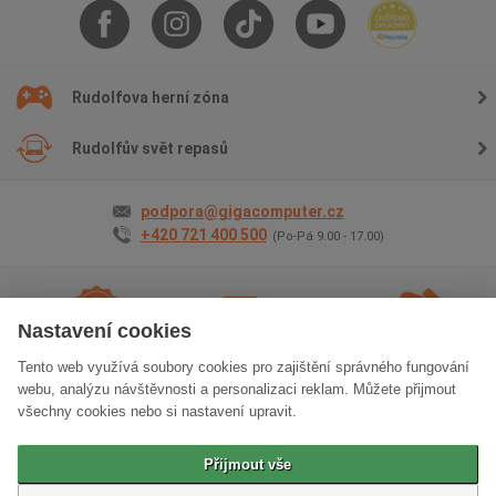
Rudolfova herní zóna
Rudolfův svět repasů
podpora@gigacomputer.cz
+420 721 400 500
(Po-Pá 9.00 - 17.00)
Nastavení cookies
Tento web využívá soubory cookies pro zajištění správného fungování
2 roky záruky
na vše
Doprava
zdarma
Osobní odběr
zdarma
webu, analýzu návštěvnosti a personalizaci reklam. Můžete přijmout
všechny cookies nebo si nastavení upravit.
Klasická verze stránek
Přijmout vše
© 2006 - 2026 GIGACOMPUTER a.s.