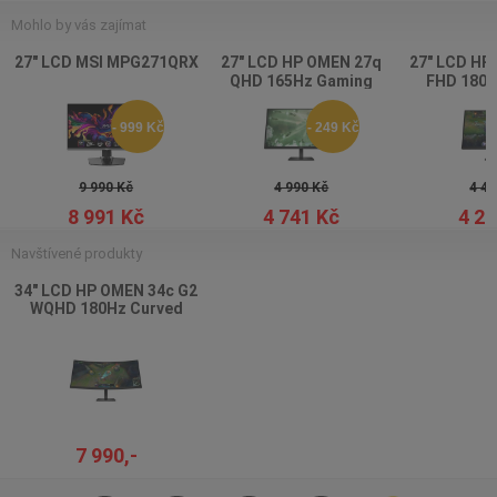
Mohlo by vás zajímat
27" LCD MSI MPG271QRX
27" LCD HP OMEN 27q
27" LCD HP
QHD 165Hz Gaming
FHD 180H
Monitor
Mon
- 999 Kč
- 249 Kč
9 990 Kč
4 990 Kč
4 49
8 991 Kč
4 741 Kč
4 26
Navštívené produkty
34" LCD HP OMEN 34c G2
WQHD 180Hz Curved
Gaming Monitor
7 990,-