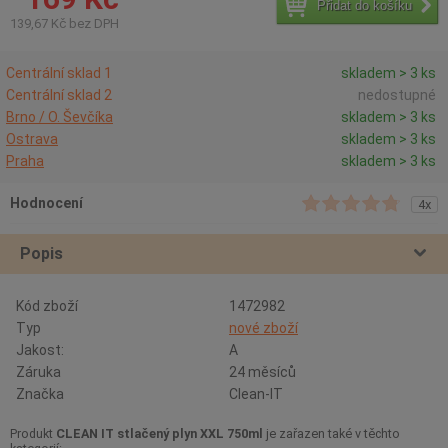
Přidat do košíku
139,67 Kč bez DPH
Centrální sklad 1
skladem > 3 ks
Centrální sklad 2
nedostupné
Brno / O. Ševčíka
skladem > 3 ks
Ostrava
skladem > 3 ks
Praha
skladem > 3 ks
Hodnocení
4x
Popis
Kód zboží
1472982
Typ
nové zboží
Jakost:
A
Záruka
24 měsíců
Značka
Clean-IT
Produkt
CLEAN IT stlačený plyn XXL 750ml
je zařazen také v těchto