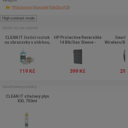
kategorií:
Příslušenství
Kancelář
Údržba PC
High-contrast mode
Mohlo by vás zajímat
CLEAN IT čistící roztok
HP Protective Reversible
Gearla
na obrazovky s utěrkou,
14 Blk/Geo Sleeve -
Wireless/Bl
200ml
pouzdro
Mo
119 Kč
399 Kč
299
Navštívené produkty
CLEAN IT stlačený plyn
XXL 750ml