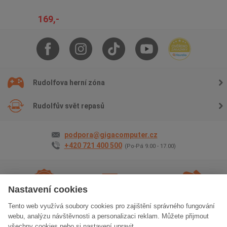
169,-
Rudolfova herní zóna
Rudolfův svět repasů
podpora@gigacomputer.cz
+420 721 400 500
(Po-Pá 9.00 - 17.00)
Nastavení cookies
Tento web využívá soubory cookies pro zajištění správného fungování
2 roky záruky
na vše
Doprava
zdarma
Osobní odběr
zdarma
webu, analýzu návštěvnosti a personalizaci reklam. Můžete přijmout
všechny cookies nebo si nastavení upravit.