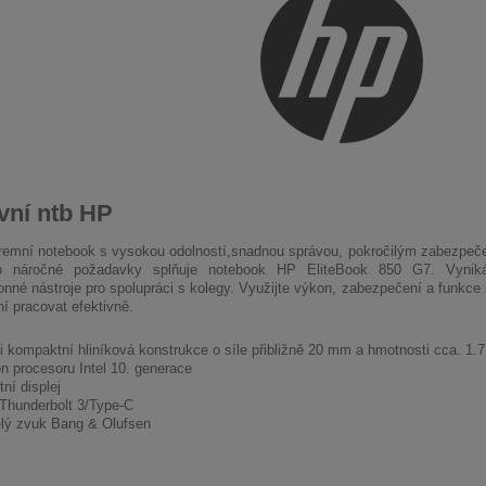
vní ntb HP
remní notebook s vysokou odolností,snadnou správou, pokročilým zabezpeče
o náročné požadavky splňuje notebook HP EliteBook 850 G7. Vynik
onné nástroje
pro spolupráci s kolegy. Využijte výkon, zabezpečení a funkce
 pracovat efektivně.
i kompaktní
hliníková konstrukce
o síle přibližně
20 mm
a hmotnosti cca.
1.7
n procesoru
Intel 10. generace
tní displej
Thunderbolt 3
/Type-C
lý zvuk Bang & Olufsen