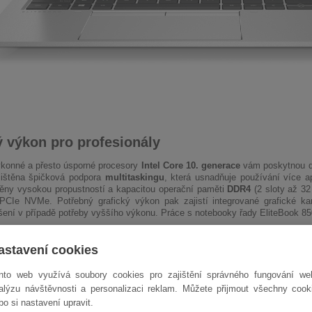
 výkon pro profesionály
konné a přesto úsporné procesory
Intel Core 10. generace
vám poskytnou do
jištěna špičková podpora
multitaskingu
, která usnadňuje používání více a
něny vysokou propustností a kapacitou operační paměti
DDR4
(2 sloty až 3
PCIe NVMe. Potřebný grafický výkon pak zajistí integrované grafické k
ešení v případě potřeby vyššího výkonu. Práce s notebooky řady EliteBook 850
astavení cookies
nto web využívá soubory cookies pro zajištění správného fungování we
alýzu návštěvnosti a personalizaci reklam. Můžete přijmout všechny cook
bo si nastavení upravit.