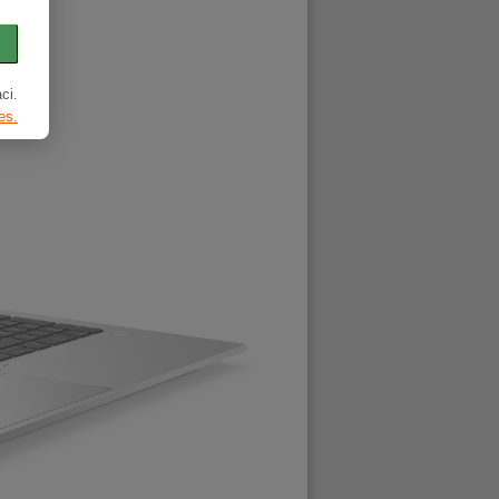
ci.
es.