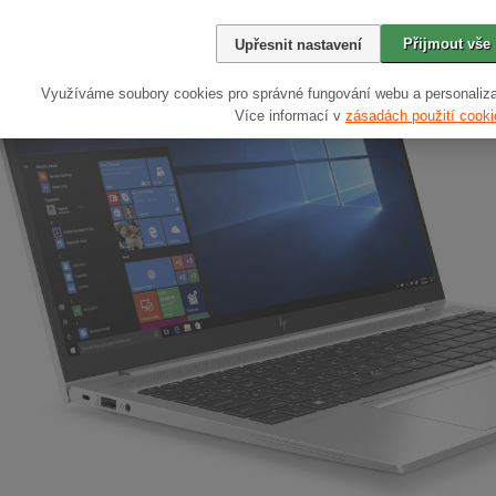
Přijmout vše
Upřesnit nastavení
Využíváme soubory cookies pro správné fungování webu a personaliza
Více informací v
zásadách použití cooki