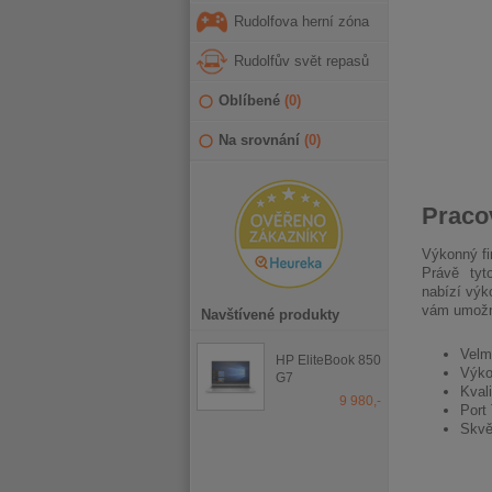
Rudolfova herní zóna
Rudolfův svět repasů
Oblíbené
(
0
)
Na srovnání
(
0
)
Praco
Výkonný fi
Právě tyt
nabízí výk
vám umožní
Navštívené produkty
Velm
HP EliteBook 850
Výko
G7
Kvali
9 980,-
Port
Skvě