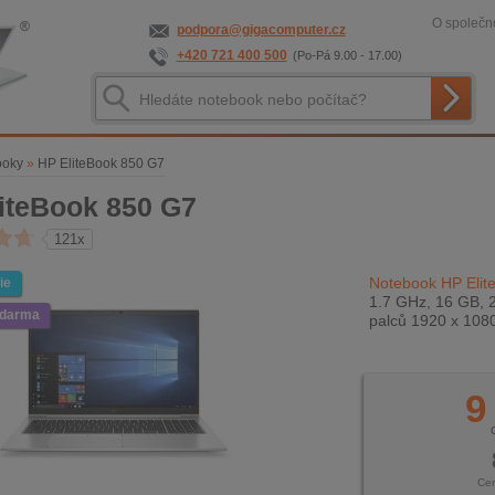
O společno
podpora@gigacomputer.cz
+420 721 400 500
(Po-Pá 9.00 - 17.00)
ooky
»
HP EliteBook 850 G7
iteBook 850 G7
121x
Notebook HP Elit
ie
1.7 GHz, 16 GB, 
zdarma
palců 1920 x 108
9
Ce