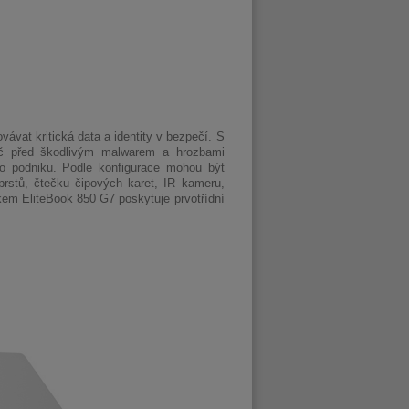
ovávat kritická data a identity v bezpečí. S
ač před škodlivým malwarem a hrozbami
ého podniku. Podle konfigurace mohou být
rstů, čtečku čipových karet, IR kameru,
kem EliteBook 850 G7 poskytuje prvotřídní