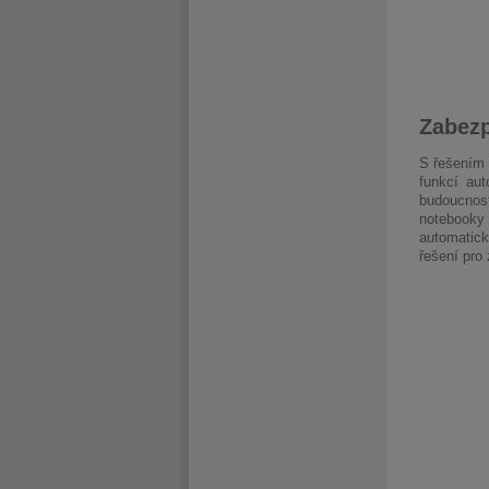
Zabezp
S řešením
funkcí au
budoucnost
notebooky 
automatick
řešení pro