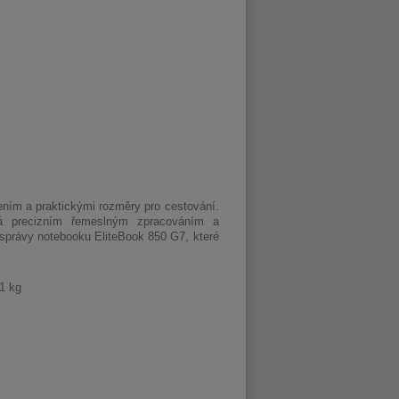
ním a praktickými rozměry pro cestování.
á precizním řemeslným zpracováním a
 správy notebooku EliteBook 850 G7, které
1 kg