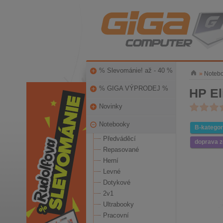
% Slevománie! až - 40 %
»
Noteb
% GIGA VÝPRODEJ %
HP El
Novinky
Notebooky
B-kategor
Předváděcí
doprava 
Repasované
Herní
Levné
Dotykové
2v1
Ultrabooky
Pracovní