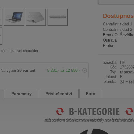
Dostupnos
Centrální sklad 1
Centrální sklad 2
Brno / O. Ševčík
Ostrava
Praha
má ilustrativní charakter.
Značka:
HP
Kód:
173268
Na výběr
20 variant
9 281,- až 12 990,-
Typ:
repaso
Jakost:
B
Záruka:
24 měsí
Parametry
Příslušenství
Foto