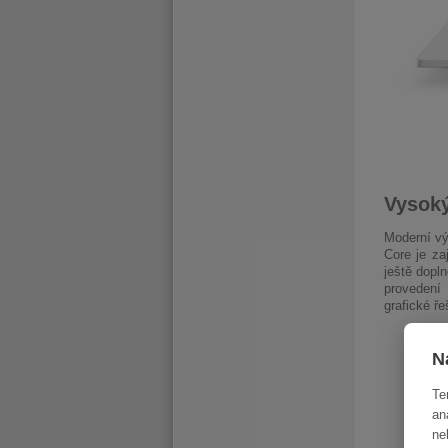
Vysoký
Moderní vý
Core je za
ještě dopl
provedení 
grafické ř
N
Te
an
ne