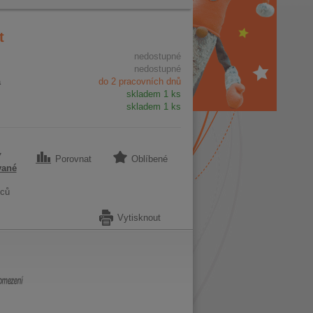
t
nedostupné
nedostupné
a
do 2 pracovních dnů
skladem 1 ks
skladem 1 ks
7
Porovnat
Oblíbené
vané
ců
Vytisknout