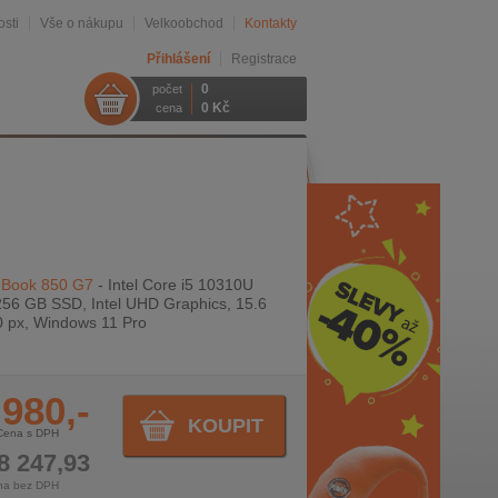
sti
Vše o nákupu
Velkoobchod
Kontakty
Přihlášení
Registrace
0
počet
0 Kč
cena
eBook 850 G7
- Intel Core i5 10310U
256 GB SSD, Intel UHD Graphics, 15.6
0 px, Windows 11 Pro
 980,-
KOUPIT
Cena s DPH
8 247,93
na bez DPH