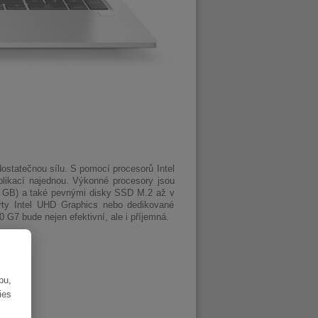
statečnou sílu. S pomocí procesorů Intel
plikací najednou. Výkonné procesory jsou
2 GB) a také pevnými disky SSD M.2 až v
arty Intel UHD Graphics nebo dedikované
 G7 bude nejen efektivní, ale i příjemná.
bu,
ies