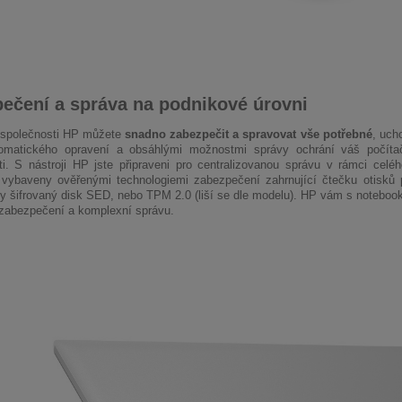
ečení a správa na podnikové úrovni
 společnosti HP můžete
snadno zabezpečit a spravovat vše potřebné
, uch
tomatického opravení a obsáhlými možnostmi správy ochrání váš počít
i. S nástroji HP jste připraveni pro centralizovanou správu v rámci cel
vybaveny ověřenými technologiemi zabezpečení zahrnující čtečku otisků p
y šifrovaný disk SED, nebo TPM 2.0 (liší se dle modelu). HP vám s noteboo
 zabezpečení a komplexní správu.