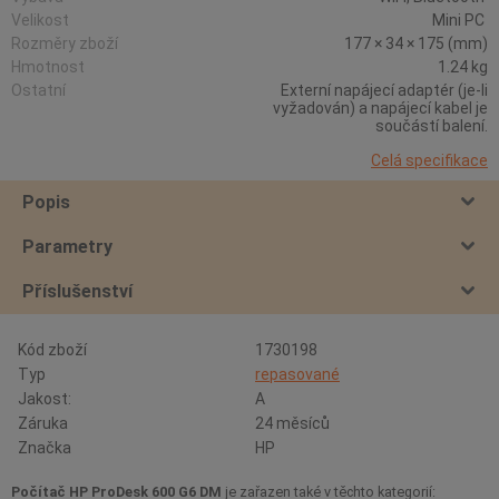
Velikost
Mini PC
Rozměry zboží
177 × 34 × 175 (mm)
Hmotnost
1.24 kg
Ostatní
Externí napájecí adaptér (je-li
vyžadován) a napájecí kabel je
součástí balení.
Celá specifikace
Popis
Parametry
Příslušenství
Kód zboží
1730198
Typ
repasované
Jakost:
A
Záruka
24 měsíců
Značka
HP
Počítač HP ProDesk 600 G6 DM
je zařazen také v těchto kategorií: