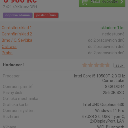
Přidat do košíku
7 421,49 Kč bez DPH
doprava zdarma
poslední kus
Centrální sklad 1
skladem 1 ks
Centrální sklad 2
nedostupné
Brno / O. Ševčíka
do 2 pracovních dnů
Ostrava
do 2 pracovních dnů
Praha
do 2 pracovních dnů
Hodnocení
235x
Procesor
Intel Core i5 10500T 2.3 GHz
Comet Lake
Operační paměť
8 GB DDR4
Pevný disk
256 GB SSD
Optická mechanika
-
Grafická karta
Intel UHD Graphics 630
Operační systém
Windows 11 Pro
Rozhraní
6xUSB 3.0, USB Type-C,
2xDisplayPort, LAN
Výbava
WiFi, Bluetooth