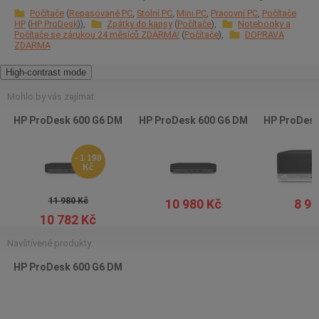
Počítače
Repasované PC
Stolní PC
Mini PC
Pracovní PC
Počítače
HP
HP ProDesk
Zpátky do kapsy
Počítače
Notebooky a
Počítače se zárukou 24 měsíců ZDARMA!
Počítače
DOPRAVA
ZDARMA
High-contrast mode
Mohlo by vás zajímat
HP ProDesk 600 G6 DM
HP ProDesk 600 G6 DM
HP ProDesk
- 1 198
Kč
11 980 Kč
10 980 Kč
8 98
10 782 Kč
Navštívené produkty
HP ProDesk 600 G6 DM