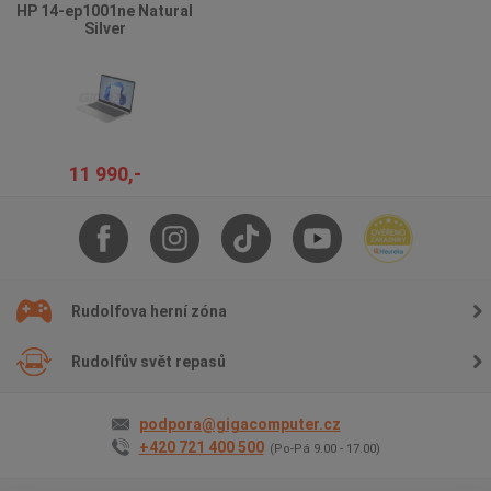
HP 14-ep1001ne Natural
Silver
11 990,-
Rudolfova herní zóna
Rudolfův svět repasů
podpora@gigacomputer.cz
+420 721 400 500
(Po-Pá 9.00 - 17.00)