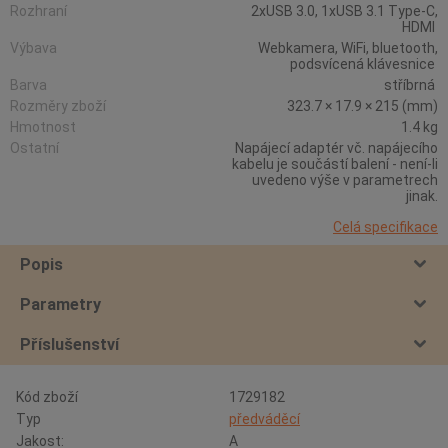
Rozhraní
2xUSB 3.0, 1xUSB 3.1 Type-C,
HDMI
Výbava
Webkamera, WiFi, bluetooth,
podsvícená klávesnice
Barva
stříbrná
Rozměry zboží
323.7 × 17.9 × 215 (mm)
Hmotnost
1.4 kg
Ostatní
Napájecí adaptér vč. napájecího
kabelu je součástí balení - není-li
uvedeno výše v parametrech
jinak.
Celá specifikace
Popis
Parametry
Příslušenství
Kód zboží
1729182
Typ
předváděcí
Jakost:
A