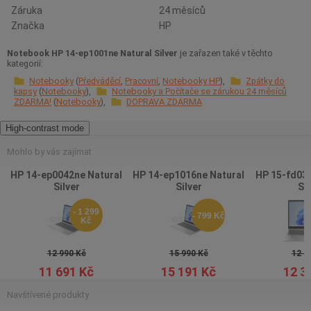
Záruka
24 měsíců
Značka
HP
Notebook HP 14-ep1001ne Natural Silver
je zařazen také v těchto
kategorií:
Notebooky
Předváděcí
Pracovní
Notebooky HP
Zpátky do
kapsy
Notebooky
Notebooky a Počítače se zárukou 24 měsíců
ZDARMA!
Notebooky
DOPRAVA ZDARMA
High-contrast mode
Mohlo by vás zajímat
HP 14-ep0042ne Natural
HP 14-ep1016ne Natural
HP 15-fd032
Silver
Silver
Sil
- 1 299
- 799 Kč
Kč
12 990 Kč
15 990 Kč
12 9
11 691 Kč
15 191 Kč
12 3
Navštívené produkty