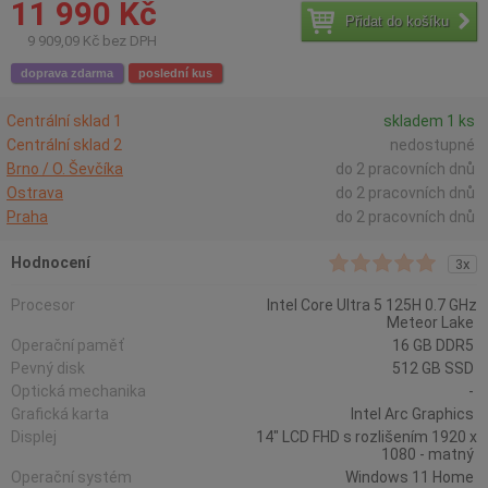
11 990 Kč
Přidat do košíku
9 909,09 Kč bez DPH
doprava zdarma
poslední kus
Centrální sklad 1
skladem 1 ks
Centrální sklad 2
nedostupné
Brno / O. Ševčíka
do 2 pracovních dnů
Ostrava
do 2 pracovních dnů
Praha
do 2 pracovních dnů
Hodnocení
3x
Procesor
Intel Core Ultra 5 125H 0.7 GHz
Meteor Lake
Operační paměť
16 GB DDR5
Pevný disk
512 GB SSD
Optická mechanika
-
Grafická karta
Intel Arc Graphics
Displej
14" LCD FHD s rozlišením 1920 x
1080 - matný
Operační systém
Windows 11 Home