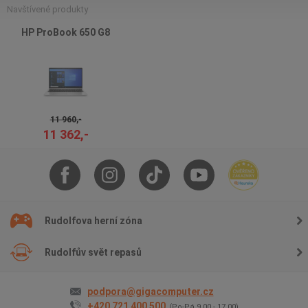
Navštívené produkty
HP ProBook 650 G8
11 960,-
11 362,-
Rudolfova herní zóna
Rudolfův svět repasů
podpora@gigacomputer.cz
+420 721 400 500
(Po-Pá 9.00 - 17.00)