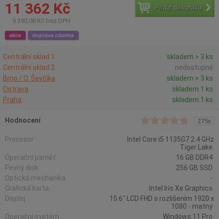
11 362 Kč
Přidat do košíku
9 390,08 Kč bez DPH
akce
doprava zdarma
Centrální sklad 1
skladem > 3 ks
Centrální sklad 2
nedostupné
Brno / O. Ševčíka
skladem > 3 ks
Ostrava
skladem 1 ks
Praha
skladem 1 ks
Hodnocení
275x
Procesor
Intel Core i5 1135G7 2.4 GHz
Tiger Lake
Operační paměť
16 GB DDR4
Pevný disk
256 GB SSD
Optická mechanika
-
Grafická karta
Intel Iris Xe Graphics
Displej
15.6" LCD FHD s rozlišením 1920 x
1080 - matný
Operační systém
Windows 11 Pro