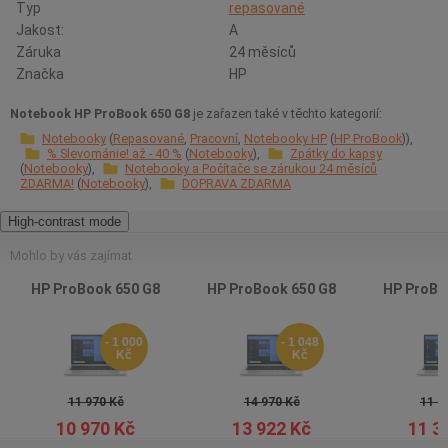
Typ
repasované
Jakost:
A
Záruka
24 měsíců
Značka
HP
Notebook HP ProBook 650 G8
je zařazen také v těchto kategorií:
Notebooky
Repasované
Pracovní
Notebooky HP
HP ProBook
% Slevománie! až - 40 %
Notebooky
Zpátky do kapsy
Notebooky
Notebooky a Počítače se zárukou 24 měsíců
ZDARMA!
Notebooky
DOPRAVA ZDARMA
High-contrast mode
Mohlo by vás zajímat
HP ProBook 650 G8
HP ProBook 650 G8
HP ProBo
- 1 000
- 1 048
Kč
Kč
11 970 Kč
14 970 Kč
11 9
10 970 Kč
13 922 Kč
11 3