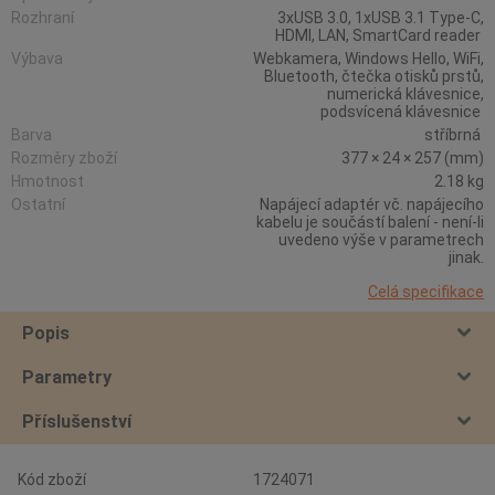
Rozhraní
3xUSB 3.0, 1xUSB 3.1 Type-C,
HDMI, LAN, SmartCard reader
Výbava
Webkamera, Windows Hello, WiFi,
Bluetooth, čtečka otisků prstů,
numerická klávesnice,
podsvícená klávesnice
Barva
stříbrná
Rozměry zboží
377 × 24 × 257 (mm)
Hmotnost
2.18 kg
Ostatní
Napájecí adaptér vč. napájecího
kabelu je součástí balení - není-li
uvedeno výše v parametrech
jinak.
Celá specifikace
Popis
Parametry
Příslušenství
Kód zboží
1724071