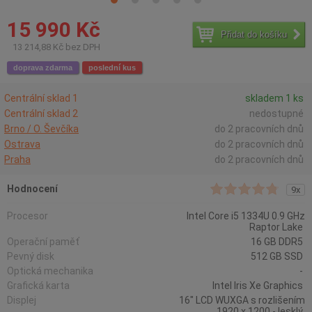
15 990 Kč
Přidat do košíku
13 214,88 Kč bez DPH
doprava zdarma
poslední kus
Centrální sklad 1
skladem 1 ks
Centrální sklad 2
nedostupné
Brno / O. Ševčíka
do 2 pracovních dnů
Ostrava
do 2 pracovních dnů
Praha
do 2 pracovních dnů
Hodnocení
9x
Procesor
Intel Core i5 1334U 0.9 GHz
Raptor Lake
Operační paměť
16 GB DDR5
Pevný disk
512 GB SSD
Optická mechanika
-
Grafická karta
Intel Iris Xe Graphics
Displej
16" LCD WUXGA s rozlišením
1920 x 1200 - lesklý