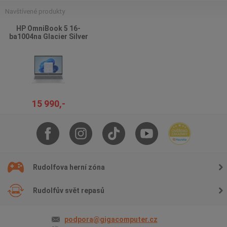
Navštívené produkty
HP OmniBook 5 16-
ba1004na Glacier Silver
15 990,-
Rudolfova herní zóna
Rudolfův svět repasů
podpora@gigacomputer.cz