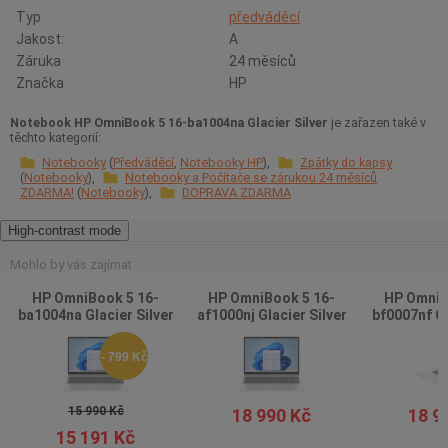
Typ
předváděcí
Jakost:
A
Záruka
24 měsíců
Značka
HP
Notebook HP OmniBook 5 16-ba1004na Glacier Silver
je zařazen také v
těchto kategorií:
Notebooky
Předváděcí
Notebooky HP
Zpátky do kapsy
Notebooky
Notebooky a Počítače se zárukou 24 měsíců
ZDARMA!
Notebooky
DOPRAVA ZDARMA
High-contrast mode
Mohlo by vás zajímat
HP OmniBook 5 16-
HP OmniBook 5 16-
HP OmniB
ba1004na Glacier Silver
af1000nj Glacier Silver
bf0007nf Gl
- 799 Kč
15 990 Kč
18 990 Kč
18 9
15 191 Kč