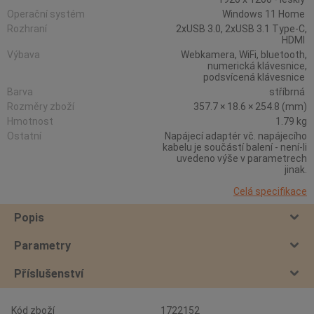
Operační systém
Windows 11 Home
Rozhraní
2xUSB 3.0, 2xUSB 3.1 Type-C,
HDMI
Výbava
Webkamera, WiFi, bluetooth,
numerická klávesnice,
podsvícená klávesnice
Barva
stříbrná
Rozměry zboží
357.7 × 18.6 × 254.8 (mm)
Hmotnost
1.79 kg
Ostatní
Napájecí adaptér vč. napájecího
kabelu je součástí balení - není-li
uvedeno výše v parametrech
jinak.
Celá specifikace
Popis
Parametry
Příslušenství
Kód zboží
1722152