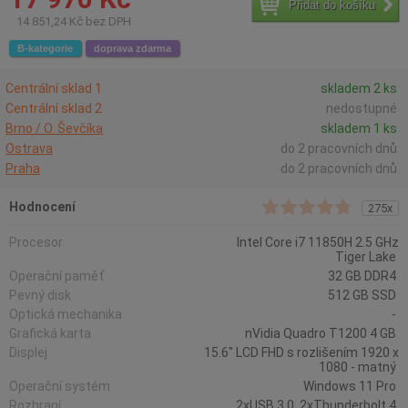
Přidat do košíku
14 851,24 Kč bez DPH
B-kategorie
doprava zdarma
Centrální sklad 1
skladem 2 ks
Centrální sklad 2
nedostupné
Brno / O. Ševčíka
skladem 1 ks
Ostrava
do 2 pracovních dnů
Praha
do 2 pracovních dnů
Hodnocení
275x
Procesor
Intel Core i7 11850H 2.5 GHz
Tiger Lake
Operační paměť
32 GB DDR4
Pevný disk
512 GB SSD
Optická mechanika
-
Grafická karta
nVidia Quadro T1200 4 GB
Displej
15.6" LCD FHD s rozlišením 1920 x
1080 - matný
Operační systém
Windows 11 Pro
Rozhraní
2xUSB 3.0, 2xThunderbolt 4,