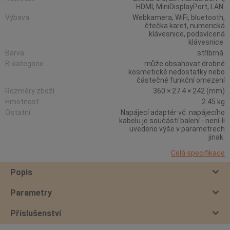
HDMI, MiniDisplayPort, LAN
Výbava
Webkamera, WiFi, bluetooth,
čtečka karet, numerická
klávesnice, podsvícená
klávesnice
Barva
stříbrná
B-kategorie
může obsahovat drobné
kosmetické nedostatky nebo
částečné funkční omezení
Rozměry zboží
360 × 27.4 × 242 (mm)
Hmotnost
2.45 kg
Ostatní
Napájecí adaptér vč. napájecího
kabelu je součástí balení - není-li
uvedeno výše v parametrech
jinak.
Celá specifikace
Popis
Parametry
Příslušenství