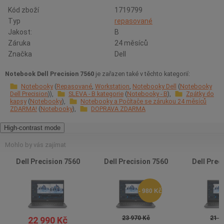
Kód zboží
1719799
Typ
repasované
Jakost:
B
Záruka
24 měsíců
Značka
Dell
Notebook Dell Precision 7560
je zařazen také v těchto kategorií:
Notebooky
Repasované
Workstation
Notebooky Dell
Notebooky
Dell Precision
SLEVA - B kategorie
Notebooky - B
Zpátky do
kapsy
Notebooky
Notebooky a Počítače se zárukou 24 měsíců
ZDARMA!
Notebooky
DOPRAVA ZDARMA
High-contrast mode
Mohlo by vás zajímat
Dell Precision 7560
Dell Precision 7560
Dell Prec
- 980 Kč
23 970 Kč
21 9
22 990 Kč