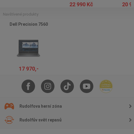
22 990 Kč
20 9
Navštívené produkty
Dell Precision 7560
17 970,-
Rudolfova herní zóna
Rudolfův svět repasů