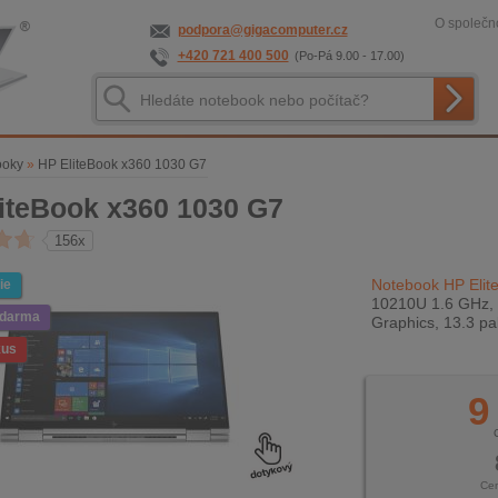
O společno
podpora@gigacomputer.cz
+420 721 400 500
(Po-Pá 9.00 - 17.00)
ooky
»
HP EliteBook x360 1030 G7
iteBook x360 1030 G7
156x
Notebook HP Elit
ie
10210U 1.6 GHz, 
zdarma
Graphics, 13.3 pa
kus
9
Ce