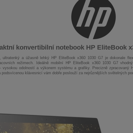
ktní konvertibilní notebook HP EliteBook 
 ultratenký a úžasně lehký HP EliteBook x360 1030 G7 je dokonale flexi
racovních režimech. Ideálně mobilní HP EliteBook x360 1030 G7 vhodný
 - vysokou odolností a výkonem systému a grafiky. Precizně zpracovaný
a podsvícenou klávesnicí vám dobře poslouží za nejrůznějších světelných p