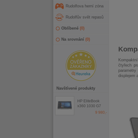
Rudolfova herní zóna
Rudolfův svět repasů
Oblíbené
(
0
)
Na srovnání
(
0
)
Kompa
Kompaktní,
čtyřech p
parametry
displejem 
Navštívené produkty
HP EliteBook
x360 1030 G7
9 980,-