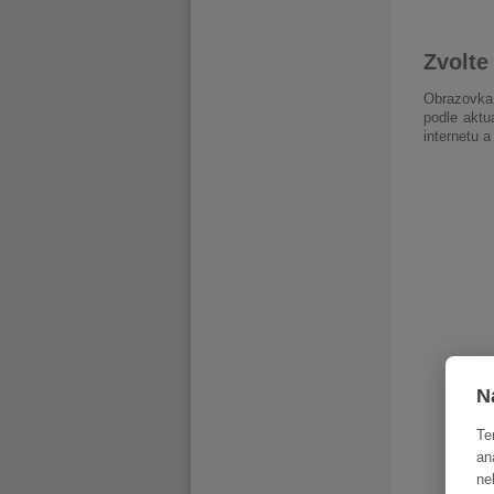
Zvolte
Obrazovka 
podle aktu
internetu 
N
Te
an
ne