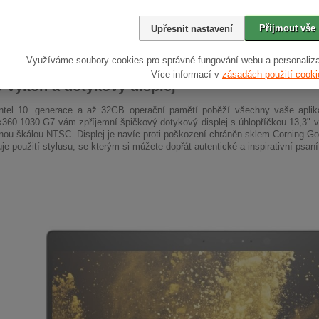
Přijmout vše
Upřesnit nastavení
Využíváme soubory cookies pro správné fungování webu a personaliza
Více informací v
zásadách použití cooki
 výkon a dotykový displej
Intel 10. generace a až 32GB operační pamětí poběží všechny vaše aplik
x360 1030 G7 vám zpříjemní špičkový dotykový displej s úhlopříčkou 13,3" ve 
ou škálou NTSC. Displej je navíc proti poškození chráněn sklem Corning Go
e použití stylusu, se kterým si můžete dopřát autentické a inspirativní psaní 