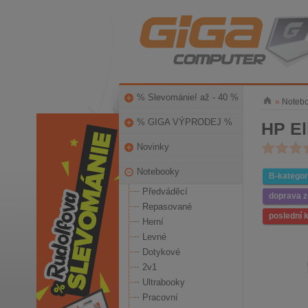
% Slevománie! až - 40 %
»
Noteb
% GIGA VÝPRODEJ %
HP El
Novinky
Notebooky
B-kategor
Předváděcí
doprava 
Repasované
poslední 
Herní
Levné
Dotykové
2v1
Ultrabooky
Pracovní