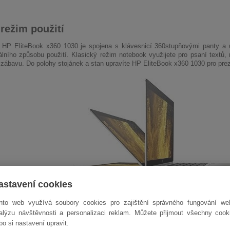
 režim použití
HP EliteBook x360 1030 je spojena s klávesnicí 360stupňovými panty a um
álního způsobu použití. Klasický režim notebook využijete pro psaní textů, 
a zábavu. Do polohy stojánek a stan upravíte HP EliteBook x360 1030 pro prez
astavení cookies
nto web využívá soubory cookies pro zajištění správného fungování we
alýzu návštěvnosti a personalizaci reklam. Můžete přijmout všechny cook
bo si nastavení upravit.