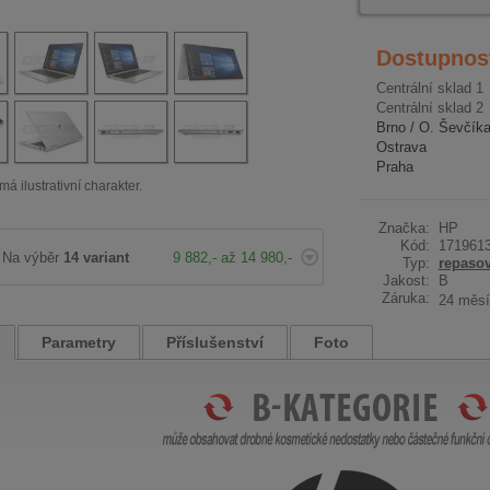
Dostupnos
Centrální sklad 1
Centrální sklad 2
Brno / O. Ševčík
Ostrava
Praha
má ilustrativní charakter.
Značka:
HP
Kód:
171961
Na výběr
14 variant
9 882,- až 14 980,-
Typ:
repaso
Jakost:
B
Záruka:
24 měsí
Parametry
Příslušenství
Foto