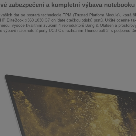
vé zabezpečení a kompletní výbava notebooku
vašich dat se postará technologie TPM (Trusted Platform Module), která šifr
HP EliteBook x360 1030 G7 ohlídáte čtečkou otisků prstů. Určitě oceníte tak
rou, vysoce kvalitním zvukem 4 reproduktorů Bang & Olufsen a prostorový
é výbavě naleznete 2 porty UCB-C s rozhraním Thunderbolt 3, s podporou Dis