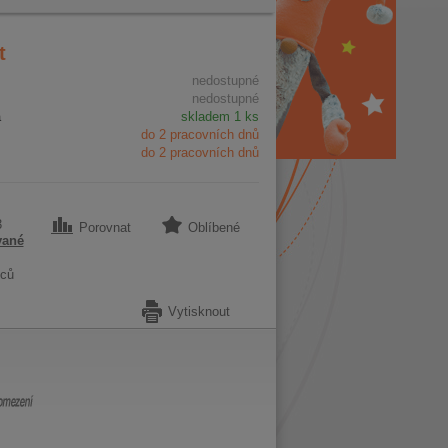
t
nedostupné
nedostupné
a
skladem 1 ks
do 2 pracovních dnů
do 2 pracovních dnů
3
Porovnat
Oblíbené
vané
ců
Vytisknout