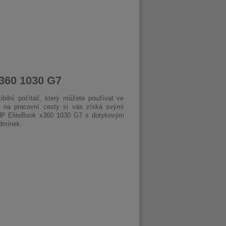
x360 1030 G7
bilní počítač, který můžete používat ve
 na pracovní cesty si vás získá svými
 HP EliteBook x360 1030 G7 s dotykovým
odmínek.