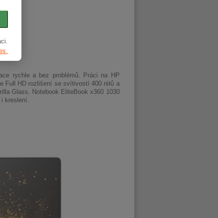
ci.
es.
ace rychle a bez problémů. Práci na HP
Full HD rozlišení se svítivostí 400 nitů a
rilla Glass. Notebook EliteBook x360 1030
i kreslení.