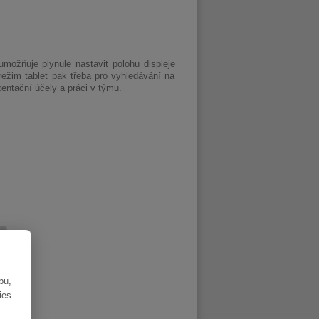
ožňuje plynule nastavit polohu displeje
režim tablet pak třeba pro vyhledávání na
entační účely a práci v týmu.
bu,
ies